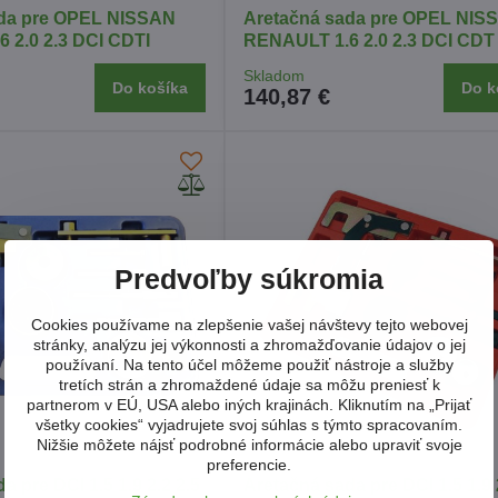
ada pre OPEL NISSAN
Aretačná sada pre OPEL NIS
 2.0 2.3 DCI CDTI
RENAULT 1.6 2.0 2.3 DCI CDT
Skladom
Do košíka
Do k
140,87 €
Predvoľby súkromia
Cookies používame na zlepšenie vašej návštevy tejto webovej
stránky, analýzu jej výkonnosti a zhromažďovanie údajov o jej
používaní. Na tento účel môžeme použiť nástroje a služby
tretích strán a zhromaždené údaje sa môžu preniesť k
partnerom v EÚ, USA alebo iných krajinách. Kliknutím na „Prijať
všetky cookies“ vyjadrujete svoj súhlas s týmto spracovaním.
Nižšie môžete nájsť podrobné informácie alebo upraviť svoje
preferencie.
a pre DCI 1.5 1.9 2.2 2.5
Aretačná sada pre DCI 1.5 1.9 