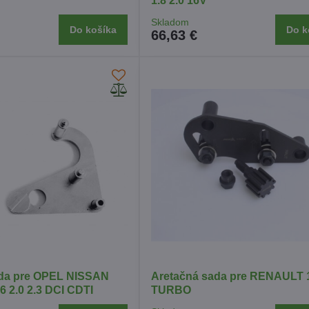
1.8 2.0 16V
Skladom
Do košíka
Do k
66,63 €
ada pre OPEL NISSAN
Aretačná sada pre RENAULT 1
 2.0 2.3 DCI CDTI
TURBO