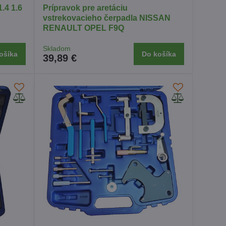
.4 1.6
Prípravok pre aretáciu
vstrekovacieho čerpadla NISSAN
RENAULT OPEL F9Q
Skladom
ošíka
Do košíka
39,89 €