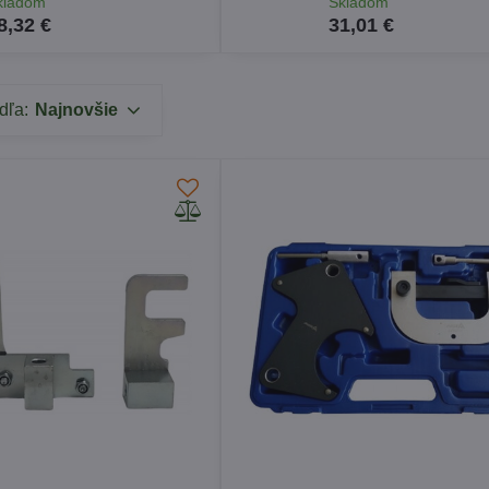
kladom
Skladom
8,32 €
31,01 €
dľa:
Najnovšie