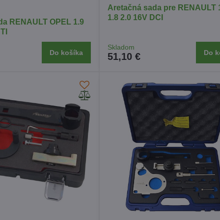
Aretačná sada pre RENAULT 1
1.8 2.0 16V DCI
ada RENAULT OPEL 1.9
DTI
Skladom
Do košíka
Do k
51,10 €