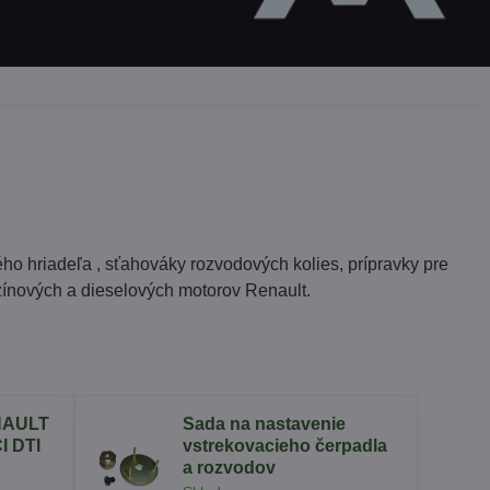
ho hriadeľa , sťahováky rozvodových kolies, prípravky pre
zínových a dieselových motorov Renault.
NAULT
Sada na nastavenie
I DTI
vstrekovacieho čerpadla
a rozvodov