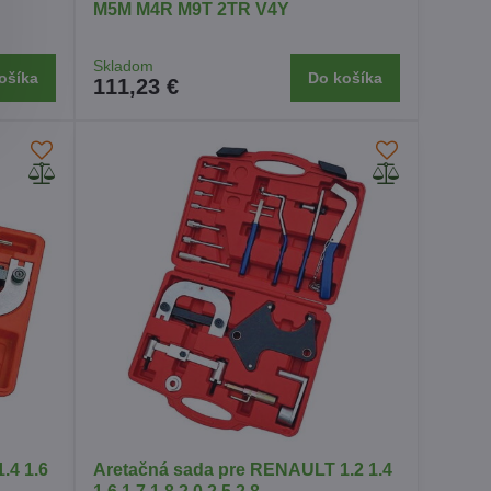
M5M M4R M9T 2TR V4Y
Skladom
ošíka
Do košíka
111,23 €
.4 1.6
Aretačná sada pre RENAULT 1.2 1.4