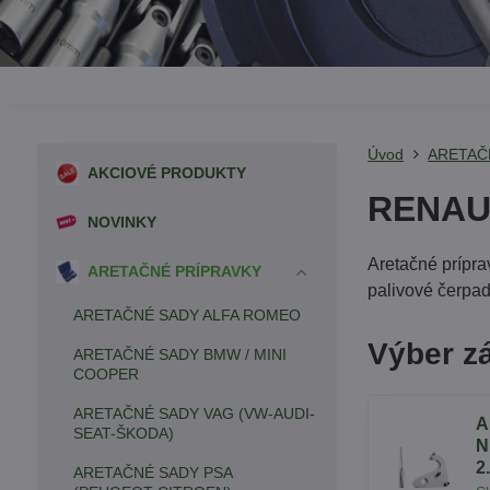
Úvod
ARETAČ
AKCIOVÉ PRODUKTY
RENAU
NOVINKY
Aretačné prípra
ARETAČNÉ PRÍPRAVKY
palivové čerpad
ARETAČNÉ SADY ALFA ROMEO
Výber z
ARETAČNÉ SADY BMW / MINI
COOPER
ARETAČNÉ SADY VAG (VW-AUDI-
A
SEAT-ŠKODA)
N
2
ARETAČNÉ SADY PSA