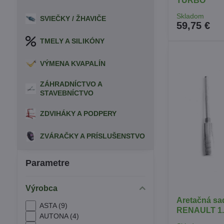
TURBO
Skladom
SVIEČKY / ŽHAVIČE
59,75 €
TMELY A SILIKÓNY
VÝMENA KVAPALÍN
ZÁHRADNÍCTVO A
STAVEBNÍCTVO
ZDVIHÁKY A PODPERY
ZVÁRAČKY A PRÍSLUŠENSTVO
Parametre
Výrobca
Aretačná s
ASTA (9)
RENAULT 1.6
AUTONA (4)