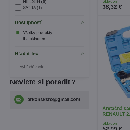
Skladom
NEILSEN (6)
38,32 €
SATRA (1)
Dostupnosť
Všetky produkty
Iba skladom
Hľadať text
Prehľadať
výsledky
filtra
Neviete si poradiť?
fulltextom
arkonsksro​@gmail​.com
Aretačná s
RENAULT 2,0
Skladom
52,99 €