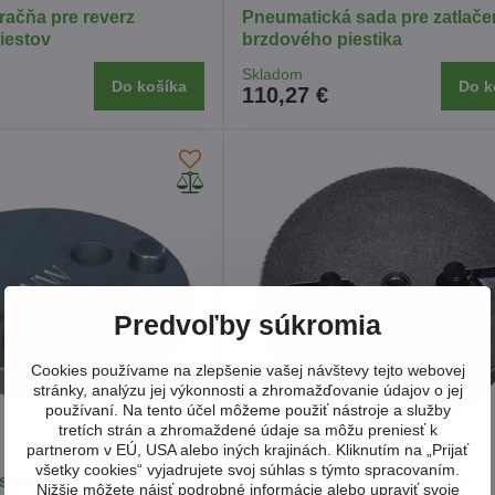
račňa pre reverz
Pneumatická sada pre zatlače
iestov
brzdového piestika
Skladom
Do košíka
Do k
110,27 €
Predvoľby súkromia
Cookies používame na zlepšenie vašej návštevy tejto webovej
stránky, analýzu jej výkonnosti a zhromažďovanie údajov o jej
používaní. Na tento účel môžeme použiť nástroje a služby
tretích strán a zhromaždené údaje sa môžu preniesť k
partnerom v EÚ, USA alebo iných krajinách. Kliknutím na „Prijať
všetky cookies“ vyjadrujete svoj súhlas s týmto spracovaním.
 spätný chod brzdového
2-kolíkový adaptér pre spätný
Nižšie môžete nájsť podrobné informácie alebo upraviť svoje