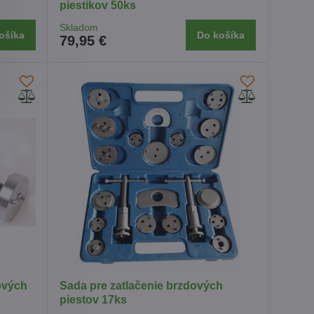
piestikov 50ks
Skladom
ošíka
Do košíka
79,95 €
ových
Sada pre zatlačenie brzdových
piestov 17ks