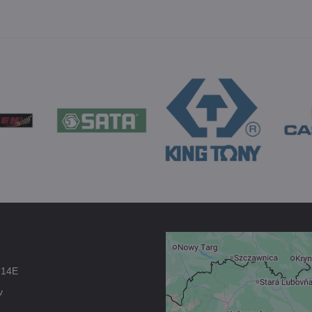
Externý obsah 
 14E
blokovaný Voľb
v
súkromia