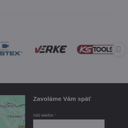
Zavoláme Vám späť
je
Váš telefón
*
ami