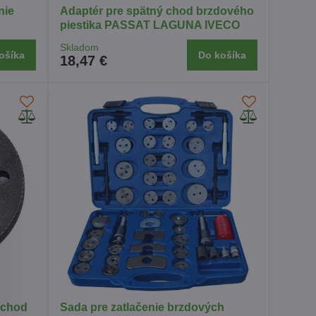
nie
Adaptér pre spätný chod brzdového
piestika PASSAT LAGUNA IVECO
Skladom
ošíka
Do košíka
18,47 €
 chod
Sada pre zatlačenie brzdových