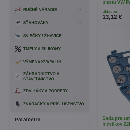
piestu VW 
RUČNÉ NÁRADIE
Skladom
13,12 €
SŤAHOVÁKY
SVIEČKY / ŽHAVIČE
TMELY A SILIKÓNY
VÝMENA KVAPALÍN
ZÁHRADNÍCTVO A
STAVEBNÍCTVO
ZDVIHÁKY A PODPERY
ZVÁRAČKY A PRÍSLUŠENSTVO
Sada pre za
Parametre
piestikov 22