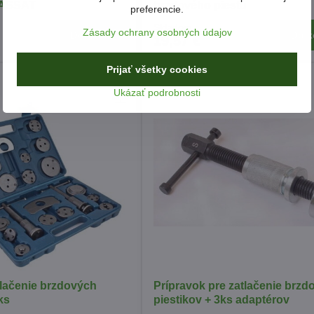
PASSAT
brzdového piestu
preferencie.
Skladom
Zásady ochrany osobných údajov
Do košíka
Do k
19,57 €
Prijať všetky cookies
Ukázať podrobnosti
tlačenie brzdových
Prípravok pre zatlačenie brzd
ks
piestikov + 3ks adaptérov