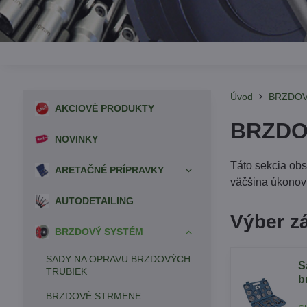
Úvod
BRZDOV
AKCIOVÉ PRODUKTY
BRZDO
NOVINKY
Táto sekcia obs
ARETAČNÉ PRÍPRAVKY
väčšina úkonov 
AUTODETAILING
Výber z
BRZDOVÝ SYSTÉM
SADY NA OPRAVU BRZDOVÝCH
S
TRUBIEK
b
BRZDOVÉ STRMENE