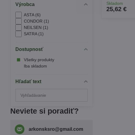
Skladom
Výrobca
25,62 €
ASTA (6)
CONDOR (1)
NEILSEN (1)
SATRA (1)
Dostupnosť
Všetky produkty
Iba skladom
Hľadať text
Prehľadať
výsledky
filtra
Neviete si poradiť?
fulltextom
arkonsksro​@gmail​.com