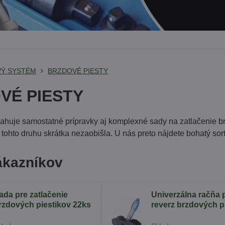
Ý SYSTÉM
BRZDOVÉ PIESTY
VÉ PIESTY
ahuje samostatné prípravky aj komplexné sady na zatlačenie br
tohto druhu skrátka nezaobišla. U nás preto nájdete bohatý sort
ákazníkov
ada pre zatlačenie
Univerzálna račňa 
rzdových piestikov 22ks
reverz brzdových p