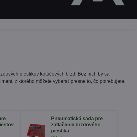
zdových piestikov kotúčových bŕzd. Bez nich by sa
iment, z ktorého môžete vyberať presne to, čo potrebujete.
pre
Pneumatická sada pre
iestov
zatlačenie brzdového
piestika