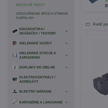
S
BRZDOVÉ PIESTY
2
ODVZUŠNENIE BŔZD A VÝMENA
KVAPALINY
Radiť po
DIAGNOSTIKA /
SKÚŠAČKY / TESTERY
DIELENSKÉ VOZÍKY
DIELENSKÉ STROJE A
ZARIADENIA
DOPLNKY DO DIELNE
ELEKTROCENTRÁLY /
AGREGÁTY
ELEKTRO NÁRADIE
KAROSÉRIE A LAKOVANIE