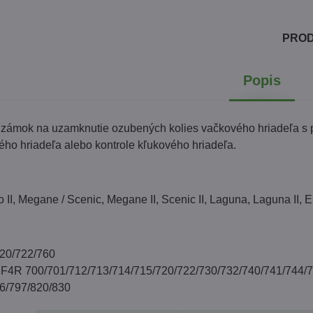
PRO
Popis
zámok na uzamknutie ozubených kolies vačkového hriadeľa s pr
ho hriadeľa alebo kontrole kľukového hriadeľa.
II, Megane / Scenic, Megane II, Scenic II, Laguna, Laguna II, 
720/722/760
- F4R 700/701/712/713/714/715/720/722/730/732/740/741/744/
6/797/820/830