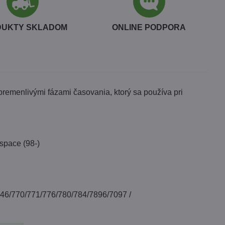
DUKTY SKLADOM
ONLINE PODPORA
emenlivými fázami časovania, ktorý sa používa pri
Espace (98-)
746/770/771/776/780/784/7896/7097 /