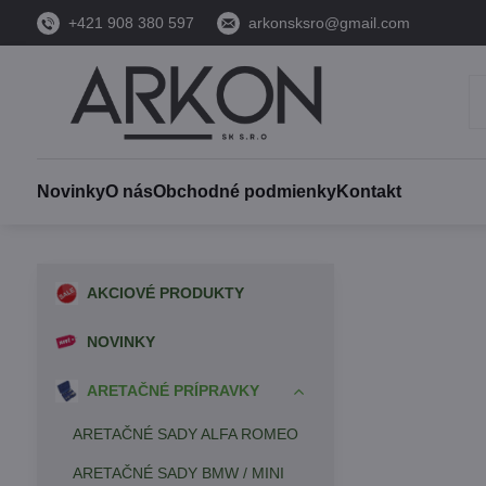
+421 908 380 597
arkonsksro@gmail.com
Novinky
O nás
Obchodné podmienky
Kontakt
AKCIOVÉ PRODUKTY
NOVINKY
ARETAČNÉ PRÍPRAVKY
ARETAČNÉ SADY ALFA ROMEO
ARETAČNÉ SADY BMW / MINI