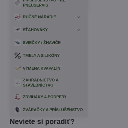
PRÍSLUŠENSTVO PRE
PNEUSERVIS
RUČNÉ NÁRADIE
SŤAHOVÁKY
SVIEČKY / ŽHAVIČE
TMELY A SILIKÓNY
VÝMENA KVAPALÍN
ZÁHRADNÍCTVO A
STAVEBNÍCTVO
ZDVIHÁKY A PODPERY
ZVÁRAČKY A PRÍSLUŠENSTVO
Neviete si poradiť?