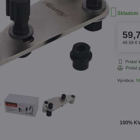
Skladom
59,
48,58 €
Pridať
Výrobca:
N
100% K