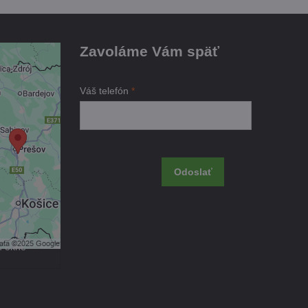
Zavoláme Vám späť
je
Váš telefón
*
ami
 obsah?
Odoslať
úhlas s
kčné
m okne