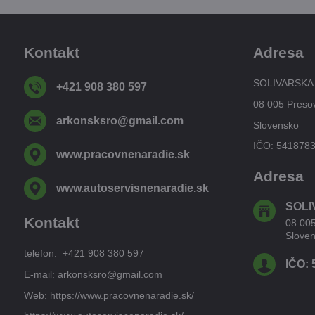
Kontakt
Adresa
SOLIVARSKA
+421 908 380 597
08 005 Preso
arkonsksro​@gmail​.com
Slovensko
IČO: 541878
www​.pracovnenaradie​.sk
Adresa
www​.autoservisnenaradie​.sk
SOLI
Kontakt
08 00
Slove
telefon: +421 908 380 597
IČO: 
E-mail: arkonsksro@gmail.com
Web: https://www.pracovnenaradie.sk/