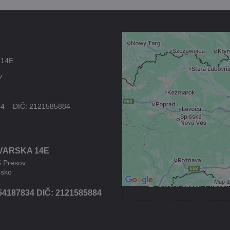
Externý obsah 
 14E
blokovaný Voľb
v
súkromia
Prajete si načítať externý
34 DIČ: 2121585884
Povoliť tentokrát
VARSKA 14E
Povoliť a zapamätať - s
druhom cookie: Fun
5 Presov
nsko
Otvoriť obsah v novo
54187834 DIČ: 2121585884