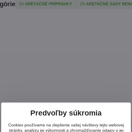
egórie
ARETAČNÉ PRÍPRAVKY
ARETAČNÉ SADY REN
Predvoľby súkromia
Cookies používame na zlepšenie vašej návštevy tejto webovej
stránky, analýzu jej výkonnosti a zhromažďovanie údajov o jej