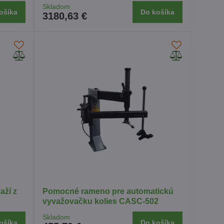
Skladom
ošíka
Do košíka
3180,63 €
aží z
Pomocné rameno pre automatickú
vyvažovačku kolies CASC-502
Skladom
ošíka
Do košíka