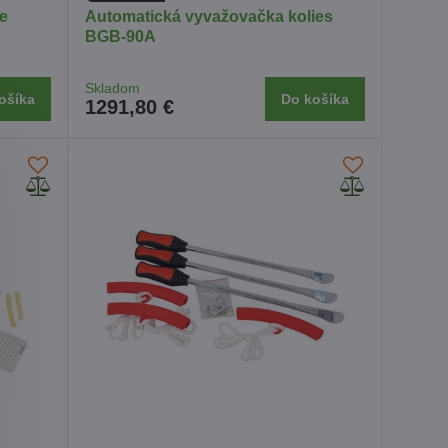
ie
Automatická vyvažovačka kolies
BGB-90A
Skladom
ošíka
Do košíka
1291,80 €