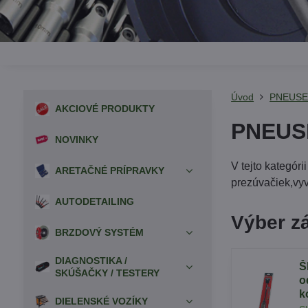
Úvod
PNEUSE
AKCIOVÉ PRODUKTY
PNEUS
NOVINKY
V tejto kategór
ARETAČNÉ PRÍPRAVKY
prezúvačiek,vyv
AUTODETAILING
Výber z
BRZDOVÝ SYSTÉM
DIAGNOSTIKA /
Š
SKÚŠAČKY / TESTERY
o
k
DIELENSKÉ VOZÍKY