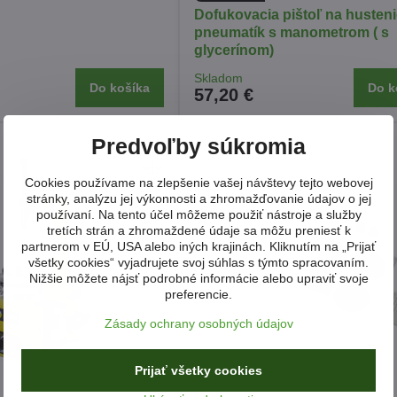
Dofukovacia pištoľ na husten
pneumatík s manometrom ( s
glycerínom)
Skladom
Do košíka
Do k
57,20 €
Predvoľby súkromia
Cookies používame na zlepšenie vašej návštevy tejto webovej
stránky, analýzu jej výkonnosti a zhromažďovanie údajov o jej
používaní. Na tento účel môžeme použiť nástroje a služby
tretích strán a zhromaždené údaje sa môžu preniesť k
partnerom v EÚ, USA alebo iných krajinách. Kliknutím na „Prijať
všetky cookies“ vyjadrujete svoj súhlas s týmto spracovaním.
Nižšie môžete nájsť podrobné informácie alebo upraviť svoje
preferencie.
Zásady ochrany osobných údajov
Prijať všetky cookies