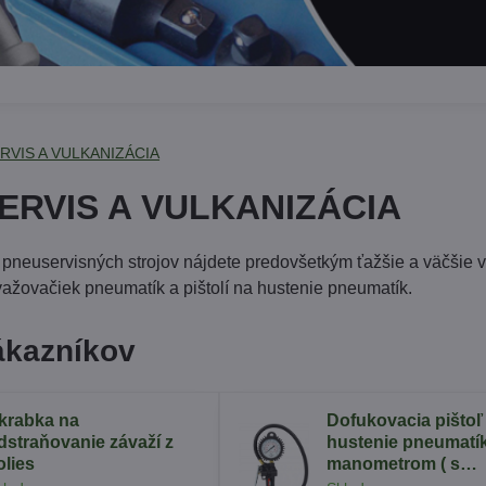
RVIS A VULKANIZÁCIA
ERVIS A VULKANIZÁCIA
ii pneuservisných strojov nájdete predovšetkým ťažšie a väčšie 
ažovačiek pneumatík a pištolí na hustenie pneumatík.
ákazníkov
krabka na
Dofukovacia pištoľ
dstraňovanie závaží z
hustenie pneumatík
olies
manometrom ( s
glycerínom)