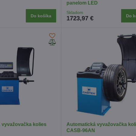
panelom LED
Skladom
Do košíka
Do k
1723,97 €
 vyvažovačka kolies
Automatická vyvažovačka kol
CASB-96AN