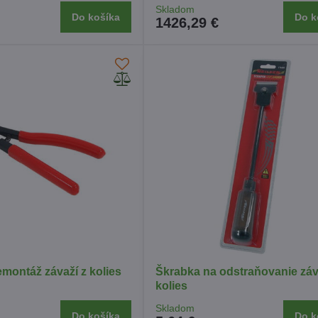
Skladom
Do košíka
Do k
1426,29 €
emontáž závaží z kolies
Škrabka na odstraňovanie záv
kolies
Skladom
Do košíka
Do k