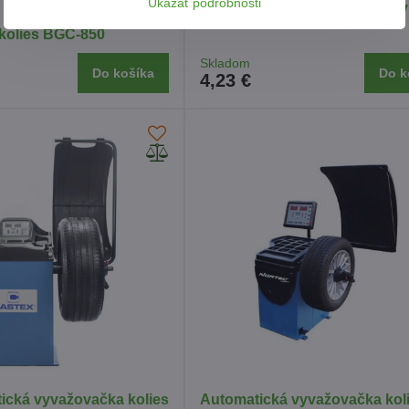
Ukázať podrobnosti
Opravná sada pre pneumatiky
kolies BGC-850
Skladom
Do košíka
Do k
4,23 €
ická vyvažovačka kolies
Automatická vyvažovačka koli