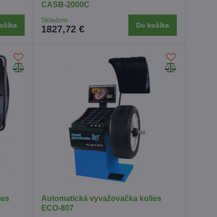
CASB-2000C
Skladom
ošíka
Do košíka
1827,72 €
ies
Automatická vyvažovačka kolies
ECO-807