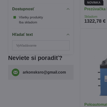
NOVINKA
Dostupnosť
Prezúvačka 
Skladom
Všetky produkty
1322,78 €
Iba skladom
Hľadať text
Prehľadať
výsledky
filtra
Neviete si poradiť?
fulltextom
arkonsksro​@gmail​.com
Poloautomat