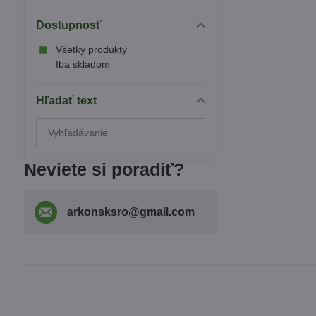
Dostupnosť
Všetky produkty
Iba skladom
Hľadať text
Prehľadať
výsledky
filtra
Neviete si poradiť?
fulltextom
arkonsksro​@gmail​.com