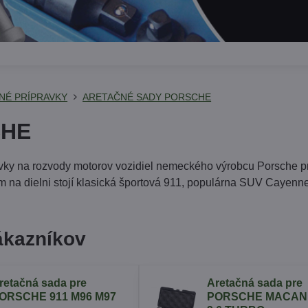
NÉ PRÍPRAVKY
ARETAČNÉ SADY PORSCHE
CHE
vky na rozvody motorov vozidiel nemeckého výrobcu Porsche pri
ám na dielni stojí klasická športová 911, populárna SUV Cayenn
ákazníkov
retačná sada pre
Aretačná sada pre
ORSCHE 911 M96 M97
PORSCHE MACAN 