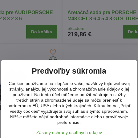
ada pre AUDI PORSCHE
Aretačná sada pre PORSCHE
8 3.2 3.6
M48 CFT 3.6 4.5 4.8 GTS TUR
Skladom
Do košíka
Do k
219,86 €
Predvoľby súkromia
Cookies používame na zlepšenie vašej návštevy tejto webovej
stránky, analýzu jej výkonnosti a zhromažďovanie údajov o jej
používaní. Na tento účel môžeme použiť nástroje a služby
tretích strán a zhromaždené údaje sa môžu preniesť k
partnerom v EÚ, USA alebo iných krajinách. Kliknutím na „Prijať
všetky cookies“ vyjadrujete svoj súhlas s týmto spracovaním.
Nižšie môžete nájsť podrobné informácie alebo upraviť svoje
preferencie.
Zásady ochrany osobných údajov