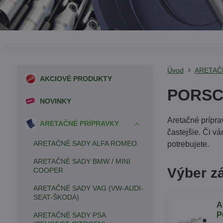
Úvod
ARETAČ
AKCIOVÉ PRODUKTY
PORS
NOVINKY
Aretačné prípra
ARETAČNÉ PRÍPRAVKY
častejšie. Či v
ARETAČNÉ SADY ALFA ROMEO
potrebujete.
ARETAČNÉ SADY BMW / MINI
Výber z
COOPER
ARETAČNÉ SADY VAG (VW-AUDI-
SEAT-ŠKODA)
A
P
ARETAČNÉ SADY PSA