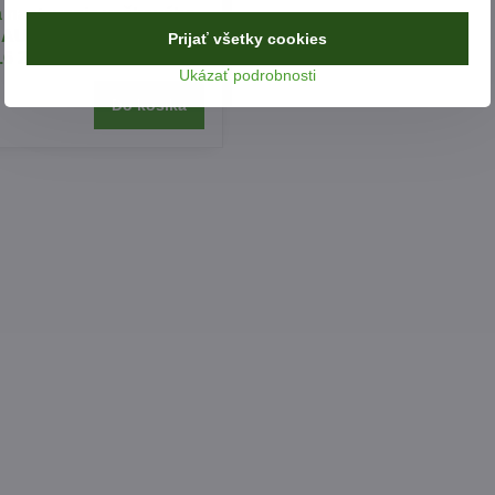
a nastavenie vačkového
W AUDI ŠKODA SEAT
Prijať všetky cookies
 2.0 2.7 3.0 4.0 TDI CR
Ukázať podrobnosti
Do košíka