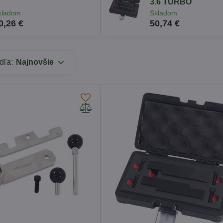
3.6 TURBO
kladom
Skladom
0,26 €
50,74 €
dľa:
Najnovšie