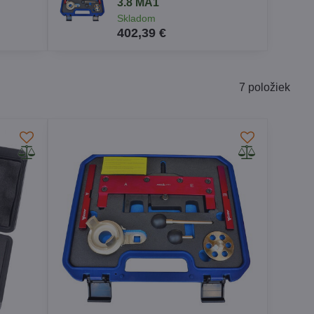
3.8 MA1
Skladom
402,39 €
7
položiek