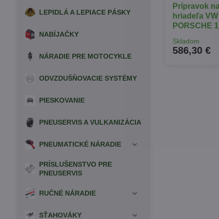
Prípravok n
LEPIDLÁ A LEPIACE PÁSKY
hriadeľa V
PORSCHE 1.6
NABÍJAČKY
Skladom
586,30 €
NÁRADIE PRE MOTOCYKLE
ODVZDUŠŇOVACIE SYSTÉMY
PIESKOVANIE
PNEUSERVIS A VULKANIZÁCIA
PNEUMATICKÉ NÁRADIE
PRÍSLUŠENSTVO PRE
PNEUSERVIS
RUČNÉ NÁRADIE
SŤAHOVÁKY