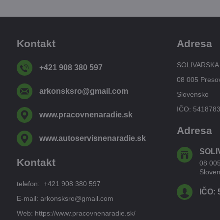
Kontakt
Adresa
SOLIVARSKA
+421 908 380 597
08 005 Preso
arkonsksro​@gmail​.com
Slovensko
IČO: 541878
www​.pracovnenaradie​.sk
Adresa
www​.autoservisnenaradie​.sk
SOLI
Kontakt
08 00
Slove
telefon: +421 908 380 597
IČO: 
E-mail: arkonsksro@gmail.com
Web: https://www.pracovnenaradie.sk/