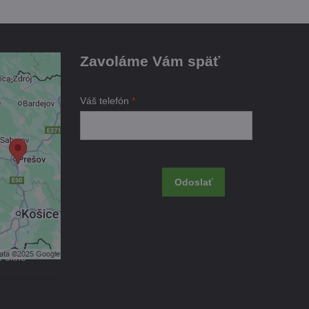
Zavoláme Vám späť
je
Váš telefón
*
ami
 obsah?
Odoslať
úhlas s
kčné
m okne