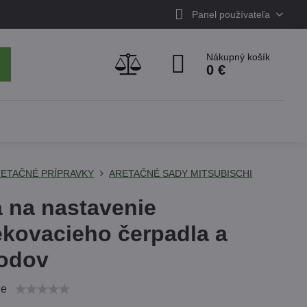
Panel používateľa
Nákupný košík
0 €
ETAČNÉ PRÍPRAVKY
ARETAČNÉ SADY MITSUBISCHI
 na nastavenie
ekovacieho čerpadla a
odov
ie