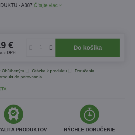
DUKTU - A387
Čítajte viac
19 €
Do košíka
bez DPH
 k Obľúbeným
Otázka k produktu
Doručenia
STA
VALITA PRODUKTOV
RÝCHLE DORUČENIE