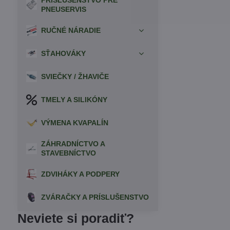
PRÍSLUŠENSTVO PRE
PNEUSERVIS
RUČNÉ NÁRADIE
SŤAHOVÁKY
SVIEČKY / ŽHAVIČE
TMELY A SILIKÓNY
VÝMENA KVAPALÍN
ZÁHRADNÍCTVO A
STAVEBNÍCTVO
ZDVIHÁKY A PODPERY
ZVÁRAČKY A PRÍSLUŠENSTVO
Neviete si poradiť?