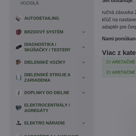
Set obsahuje
:
VOZIDLÁ
ručná zásuvka
AUTODETAILING
kľúč na nastave
adaptér pre če
BRZDOVÝ SYSTÉM
Nami ponúkané
DIAGNOSTIKA /
SKÚŠAČKY / TESTERY
Viac z kat
ARETAČNÉ
DIELENSKÉ VOZÍKY
ARETAČNÉ
DIELENSKÉ STROJE A
ZARIADENIA
DOPLNKY DO DIELNE
ELEKTROCENTRÁLY /
AGREGÁTY
ELEKTRO NÁRADIE