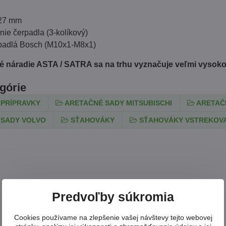
 27 mm
nie čerpadla (3-kolíkový)
rpadlá Bosch (M10x1-M8x1)
 náradie ASTA / SATRA sa na trhu vyznačuje veľmi vysokou
egórie
 PRÍPRAVKY
ARETAČNÉ SADY MITSUBISCHI
ARETAČ
 SADY VOLVO
SŤAHOVÁKY
SŤAHOVÁKY VSTREKOVA
Predvoľby súkromia
Cookies používame na zlepšenie vašej návštevy tejto webovej