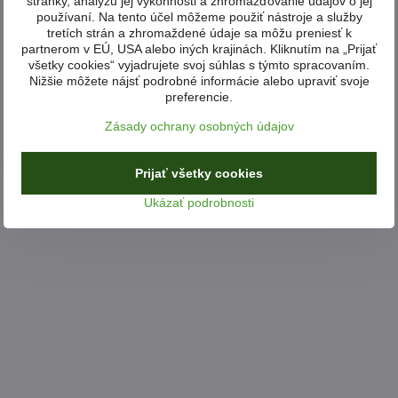
stránky, analýzu jej výkonnosti a zhromažďovanie údajov o jej
používaní. Na tento účel môžeme použiť nástroje a služby
tretích strán a zhromaždené údaje sa môžu preniesť k
partnerom v EÚ, USA alebo iných krajinách. Kliknutím na „Prijať
všetky cookies“ vyjadrujete svoj súhlas s týmto spracovaním.
Nižšie môžete nájsť podrobné informácie alebo upraviť svoje
preferencie.
Zásady ochrany osobných údajov
Prijať všetky cookies
Ukázať podrobnosti