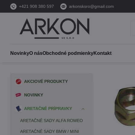
+421 908 380 597
arkonsksro@gmail.com
Novinky
O nás
Obchodné podmienky
Kontakt
AKCIOVÉ PRODUKTY
NOVINKY
ARETAČNÉ PRÍPRAVKY
ARETAČNÉ SADY ALFA ROMEO
ARETAČNÉ SADY BMW / MINI