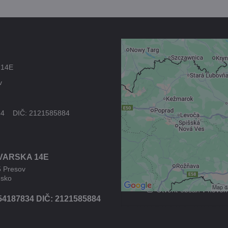
Externý obsah 
 14E
blokovaný Voľb
v
súkromia
Prajete si načítať externý
34 DIČ: 2121585884
Povoliť tentokrát
VARSKA 14E
Povoliť a zapamätať - s
druhom cookie: Fun
5 Presov
nsko
Otvoriť obsah v novo
54187834 DIČ: 2121585884