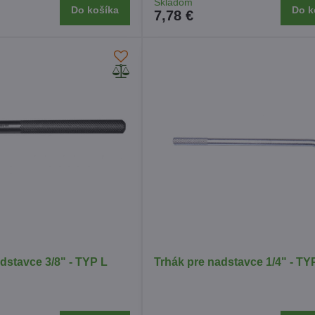
Skladom
Do košíka
Do k
7,78 €
dstavce 3/8" - TYP L
Trhák pre nadstavce 1/4" - TY