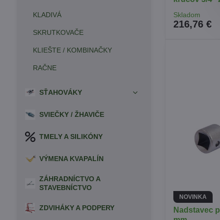
KLADIVÁ
Skladom
216,76 €
SKRUTKOVAČE
KLIEŠTE / KOMBINAČKY
RAČNE
SŤAHOVÁKY
SVIEČKY / ŽHAVIČE
TMELY A SILIKÓNY
VÝMENA KVAPALÍN
ZÁHRADNÍCTVO A
STAVEBNÍCTVO
NOVINKA
ZDVIHÁKY A PODPERY
Nadstavec p
mm