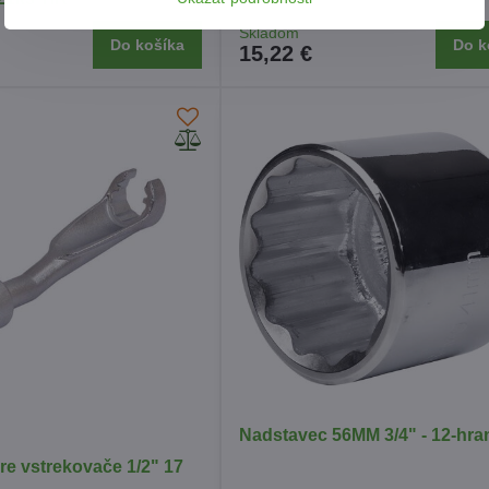
Skladom
Do košíka
Do k
15,22 €
Nadstavec 56MM 3/4" - 12-hra
re vstrekovače 1/2" 17