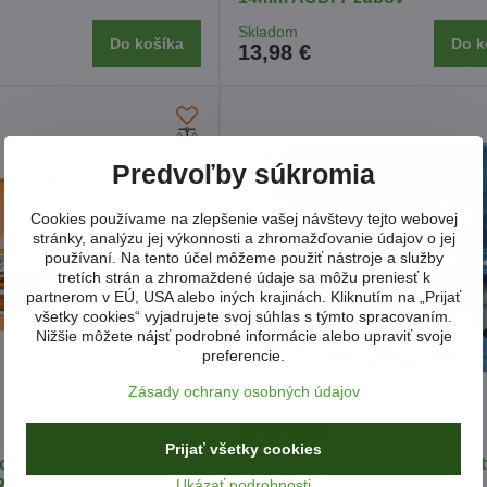
Skladom
Do košíka
Do k
13,98 €
Predvoľby súkromia
Cookies používame na zlepšenie vašej návštevy tejto webovej
stránky, analýzu jej výkonnosti a zhromažďovanie údajov o jej
používaní. Na tento účel môžeme použiť nástroje a služby
tretích strán a zhromaždené údaje sa môžu preniesť k
partnerom v EÚ, USA alebo iných krajinách. Kliknutím na „Prijať
všetky cookies“ vyjadrujete svoj súhlas s týmto spracovaním.
Nižšie môžete nájsť podrobné informácie alebo upraviť svoje
preferencie.
Zásady ochrany osobných údajov
NOVINKA
Prijať všetky cookies
ých nadstavcových
Nadstavcové kľúče TORX s o
Ukázať podrobnosti
21ks TIR
TS 8-60