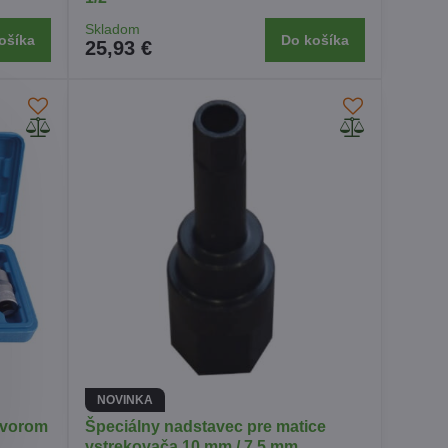
Skladom
ošíka
Do košíka
25,93 €
NOVINKA
tvorom
Špeciálny nadstavec pre matice
vstrekovača 10 mm / 7,5 mm