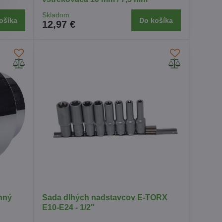
Skladom
ošíka
Do košíka
12,97 €
nný
Sada dlhých nadstavcov E-TORX
E10-E24 - 1/2"