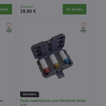
Skladom
ošíka
Do košíka
18,60 €
NOVINKA
ne
Sada nadstavcov pre hlinikové disky
1/2"