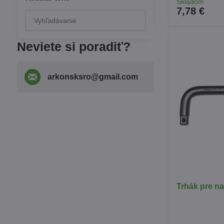
Skladom
7,78 €
Prehľadať
výsledky
filtra
Neviete si poradiť?
fulltextom
arkonsksro​@gmail​.com
Trhák pre na