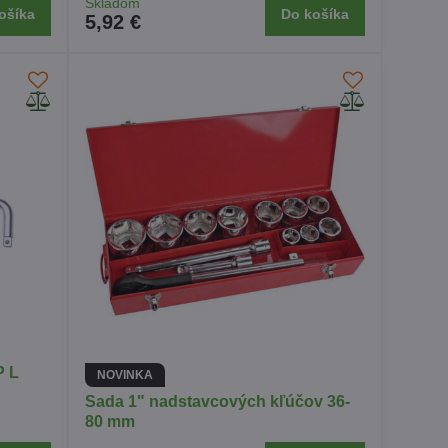
Skladom
ošíka
Do košíka
5,92 €
P L
NOVINKA
Sada 1" nadstavcových kľúčov 36-
80 mm