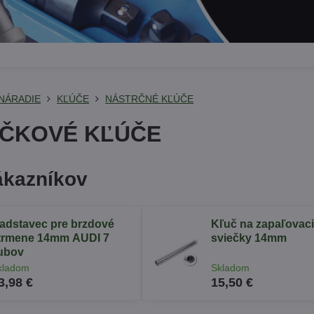
NÁRADIE
KĽÚČE
NÁSTRČNÉ KĽÚČE
ČKOVÉ KĽÚČE
ákazníkov
adstavec pre brzdové
Kľuč na zapaľovac
trmene 14mm AUDI 7
sviečky 14mm
ubov
kladom
Skladom
3,98 €
15,50 €