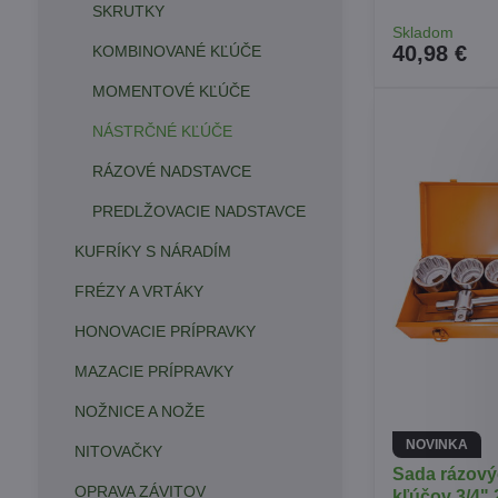
SKRUTKY
Skladom
40,98 €
KOMBINOVANÉ KĽÚČE
MOMENTOVÉ KĽÚČE
NÁSTRČNÉ KĽÚČE
RÁZOVÉ NADSTAVCE
PREDLŽOVACIE NADSTAVCE
KUFRÍKY S NÁRADÍM
FRÉZY A VRTÁKY
HONOVACIE PRÍPRAVKY
MAZACIE PRÍPRAVKY
NOŽNICE A NOŽE
NOVINKA
NITOVAČKY
Sada rázov
OPRAVA ZÁVITOV
kľúčov 3/4" 