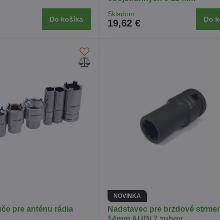
Skladom
Do košíka
Do k
19,62 €
NOVINKA
če pre anténu rádia
Nadstavec pre brzdové strme
14mm AUDI 7 zubov