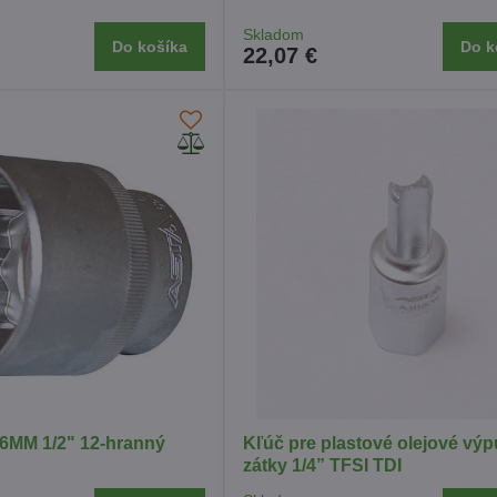
Skladom
Do košíka
Do k
22,07 €
6MM 1/2" 12-hranný
Kľúč pre plastové olejové vý
zátky 1/4” TFSI TDI