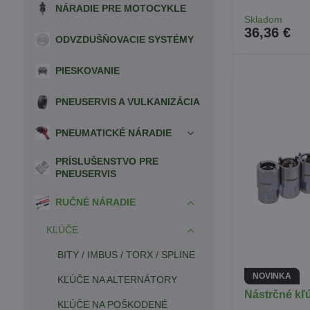
NÁRADIE PRE MOTOCYKLE
Skladom
36,36 €
ODVZDUŠŇOVACIE SYSTÉMY
PIESKOVANIE
PNEUSERVIS A VULKANIZÁCIA
PNEUMATICKÉ NÁRADIE
PRÍSLUŠENSTVO PRE
PNEUSERVIS
RUČNÉ NÁRADIE
KĽÚČE
BITY / IMBUS / TORX / SPLINE
NOVINKA
KĽÚČE NA ALTERNÁTORY
Nástrčné kľú
KĽÚČE NA POŠKODENÉ