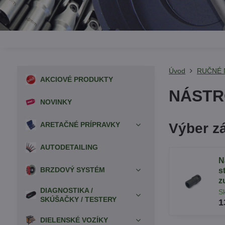
Úvod
RUČNÉ 
AKCIOVÉ PRODUKTY
NÁSTR
NOVINKY
ARETAČNÉ PRÍPRAVKY
Výber z
AUTODETAILING
N
BRZDOVÝ SYSTÉM
s
z
DIAGNOSTIKA /
S
SKÚŠAČKY / TESTERY
1
DIELENSKÉ VOZÍKY