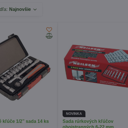
dľa:
Najnovšie
NOVINKA
 kľúče 1/2” sada 14 ks
Sada rúrkových kľúčov
obojstranných 6-22 mm