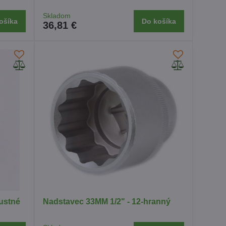
Skladom
ošíka
Do košíka
36,81 €
pustné
Nadstavec 33MM 1/2" - 12-hranný