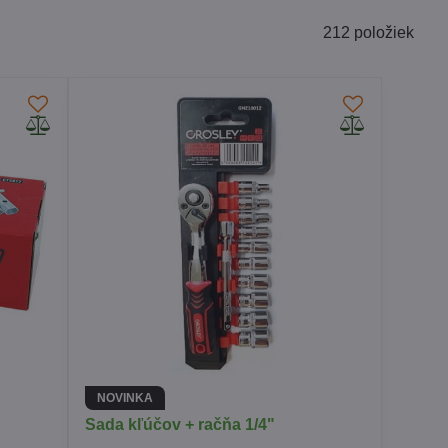
212
položiek
NOVINKA
Sada kľúčov + račňa 1/4"