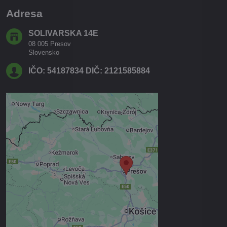
Adresa
SOLIVARSKA 14E
08 005 Presov
Slovensko
IČO: 54187834 DIČ: 2121585884
Externý obsah je blokovaný
Voľbami súkromia
Prajete si načítať externý obsah?
Povoliť tentokrát
Povoliť a zapamätať - súhlas s
druhom cookie: Funkčné