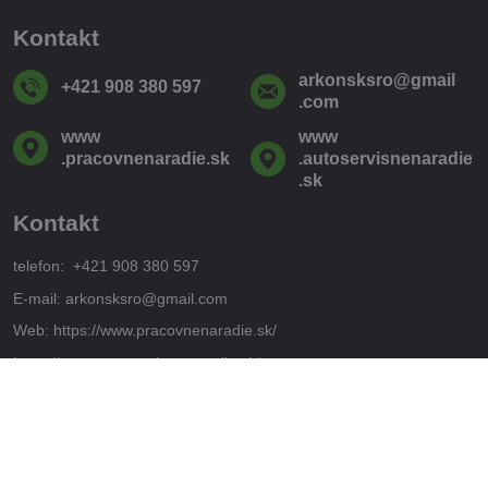
Kontakt
arkonsksro​@gmail​
+421 908 380 597
.com
www​
www​
.pracovnenaradie​.sk
.autoservisnenaradie​
.sk
Kontakt
telefon: +421 908 380 597
E-mail: arkonsksro@gmail.com
Web: https://www.pracovnenaradie.sk/
https://www.autoservisnenaradie.sk/
Adresa
SOLIVARSKA 14E