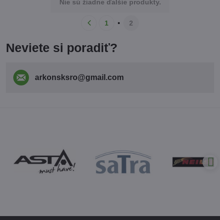
Nie sú žiadne ďalšie produkty.
1
2
Neviete si poradiť?
arkonsksro​@gmail​.com