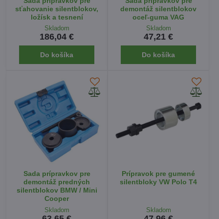
Sada prípravkov pre
Sada prípravkov pre
sťahovanie silentblokov,
demontáž silentblokov
ložísk a tesnení
oceľ-guma VAG
Skladom
Skladom
186,04 €
47,21 €
Do košíka
Do košíka
Sada prípravkov pre
Prípravok pre gumené
demontáž predných
silentbloky VW Polo T4
silentblokov BMW / Mini
Cooper
Skladom
Skladom
63,65 €
47,96 €