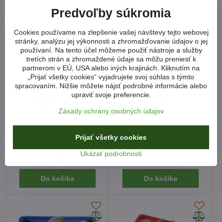
Zobraziť
Do košíka
Predvoľby súkromia
Cookies používame na zlepšenie vašej návštevy tejto webovej
stránky, analýzu jej výkonnosti a zhromažďovanie údajov o jej
používaní. Na tento účel môžeme použiť nástroje a služby
tretích strán a zhromaždené údaje sa môžu preniesť k
partnerom v EÚ, USA alebo iných krajinách. Kliknutím na
„Prijať všetky cookies“ vyjadrujete svoj súhlas s týmto
spracovaním. Nižšie môžete nájsť podrobné informácie alebo
upraviť svoje preferencie.
Zásady ochrany osobných údajov
Sada pre montáž a
Sada prípravkov pre
demontáž puzdier ramien
demontáž silentblokov
Prijať všetky cookies
MERCEDES BENZ
zadnej nápravy VAG
Skladom
Skladom
Ukázať podrobnosti
79,90 €
35,97 €
Do košíka
Do košíka