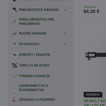
Skladom
PNEUMATICKÉ NÁRADIE
94,30 €
PRÍSLUŠENSTVO PRE
PNEUSERVIS
RUČNÉ NÁRADIE
SŤAHOVÁKY
SVIEČKY / ŽHAVIČE
TMELY A SILIKÓNY
VÝMENA KVAPALÍN
ZÁHRADNÍCTVO A
STAVEBNÍCTVO
NOVINKA
ZDVIHÁKY A PODPERY
DEWALT A
3/8″ 12V XR