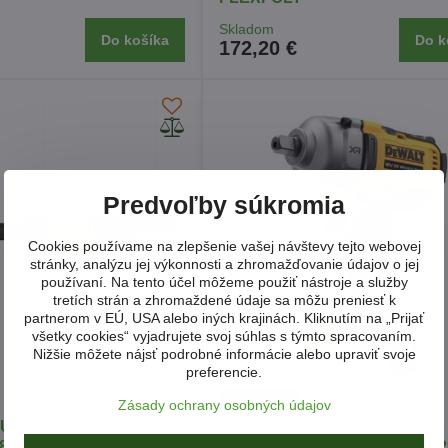
Skladom
Do košíka
Do k
172,20 €
Predvoľby súkromia
Cookies používame na zlepšenie vašej návštevy tejto webovej
stránky, analýzu jej výkonnosti a zhromažďovanie údajov o jej
používaní. Na tento účel môžeme použiť nástroje a služby
tretích strán a zhromaždené údaje sa môžu preniesť k
partnerom v EÚ, USA alebo iných krajinách. Kliknutím na „Prijať
všetky cookies“ vyjadrujete svoj súhlas s týmto spracovaním.
Nižšie môžete nájsť podrobné informácie alebo upraviť svoje
preferencie.
NOVINKA
Zásady ochrany osobných údajov
KUMULÁTOROVÁ Ráčna
DEWALT AKUMULÁTOROVÝ
 81NM
NÁRAZOVÝ KLÚČ 18V XR 1/2