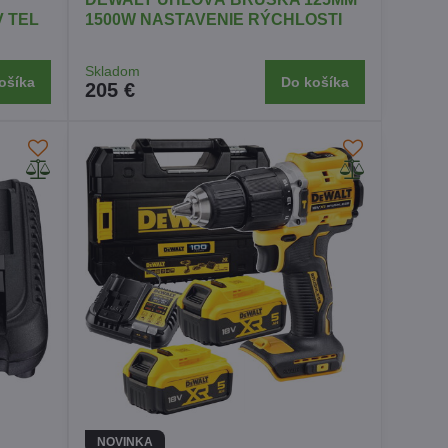
 TEL
1500W NASTAVENIE RÝCHLOSTI
Skladom
ošíka
Do košíka
205 €
NOVINKA