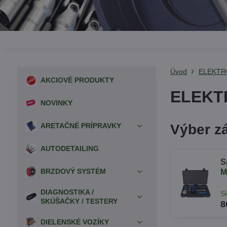
Úvod
ELEKTR
AKCIOVÉ PRODUKTY
ELEKT
NOVINKY
ARETAČNÉ PRÍPRAVKY
Výber z
AUTODETAILING
S
BRZDOVÝ SYSTÉM
M
DIAGNOSTIKA /
S
SKÚŠAČKY / TESTERY
8
DIELENSKÉ VOZÍKY