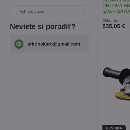
UHLOVÁ BR
Prehľadať
5,0AH SAD
výsledky
Skladom
filtra
Neviete si poradiť?
535,05 €
fulltextom
arkonsksro​@gmail​.com
NOVINKA