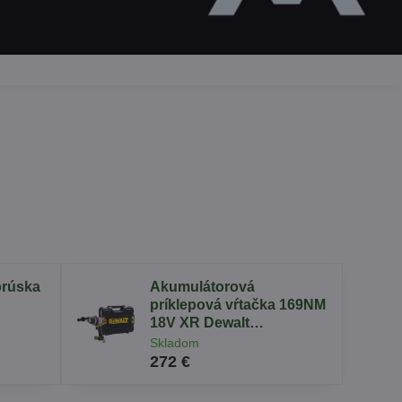
brúska
Akumulátorová
príklepová vŕtačka 169NM
18V XR Dewalt
DCD1007NT
Skladom
272 €