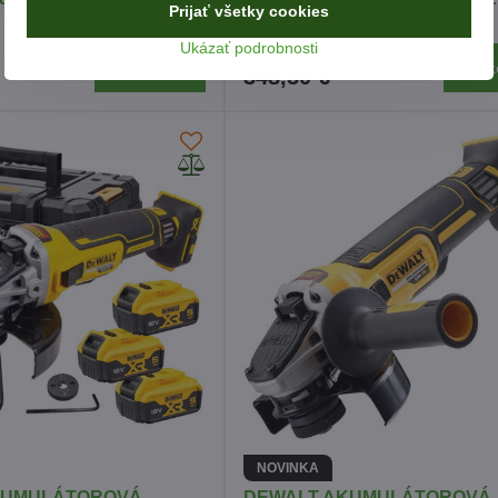
Prijať všetky cookies
1152NM TELO
Ukázať podrobnosti
Skladom
Do košíka
Do k
348,50 €
NOVINKA
KUMULÁTOROVÁ
DEWALT AKUMULÁTOROVÁ