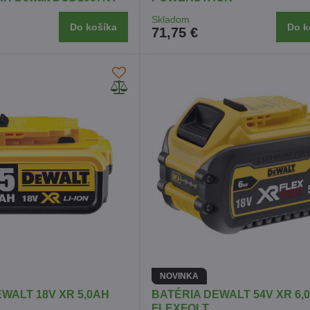
Skladom
Do košíka
Do k
71,75 €
NOVINKA
WALT 18V XR 5,0AH
BATÉRIA DEWALT 54V XR 6,0
FLEXFOLT