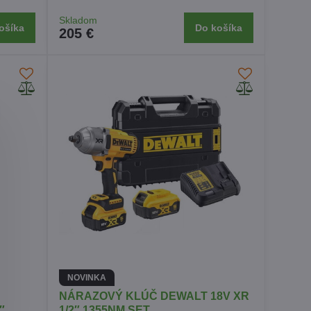
Skladom
ošíka
Do košíka
205 €
NOVINKA
NÁRAZOVÝ KLÚČ DEWALT 18V XR
″
1/2″ 1355NM SET