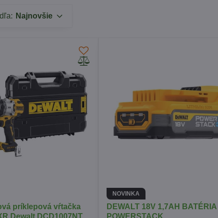
dľa:
Najnovšie
NOVINKA
vá príklepová vŕtačka
DEWALT 18V 1,7AH BATÉRIA
XR Dewalt DCD1007NT
POWERSTACK