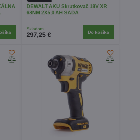
ZÁLNA
DEWALT AKU Skrutkovač 18V ​​XR
A
68NM 2X5,0 AH SADA
Skladom
ošíka
Do košíka
297,25 €