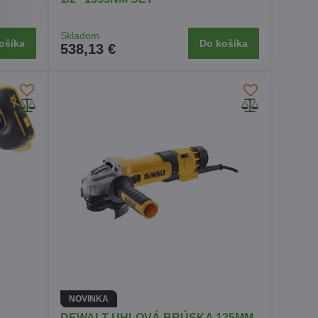
Skladom
ošíka
Do košíka
538,13 €
NOVINKA
DEWALT UHLOVÁ BRÚSKA 125MM