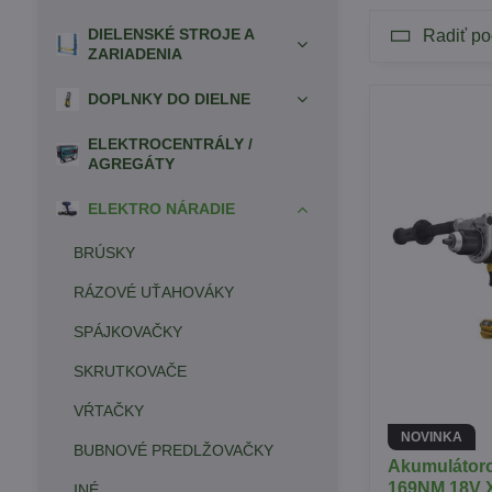
DIELENSKÉ STROJE A
Radiť po
ZARIADENIA
DOPLNKY DO DIELNE
ELEKTROCENTRÁLY /
AGREGÁTY
ELEKTRO NÁRADIE
BRÚSKY
RÁZOVÉ UŤAHOVÁKY
SPÁJKOVAČKY
SKRUTKOVAČE
VŔTAČKY
NOVINKA
BUBNOVÉ PREDLŽOVAČKY
Akumulátoro
169NM 18V 
INÉ