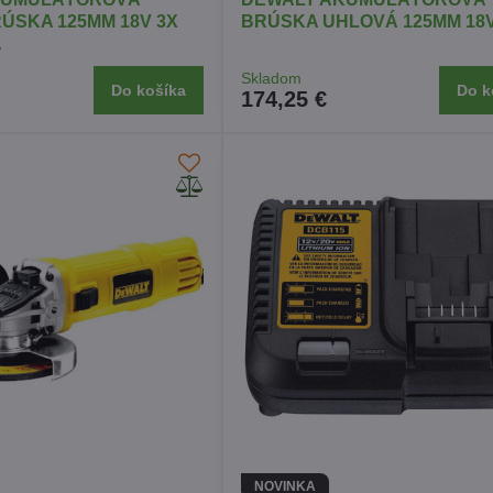
ÚSKA 125MM 18V 3X
BRÚSKA UHLOVÁ 125MM 18V
A
Skladom
Do košíka
Do k
174,25 €
NOVINKA