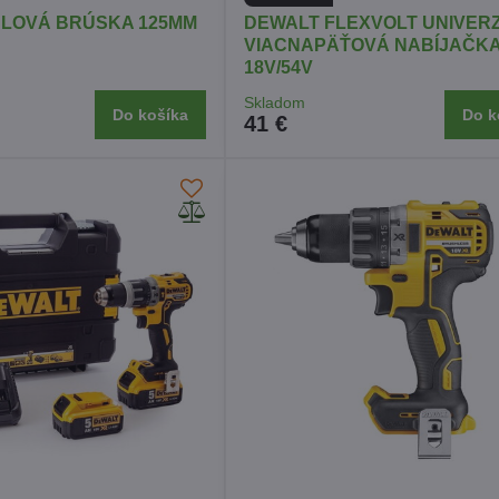
LOVÁ BRÚSKA 125MM
DEWALT FLEXVOLT UNIVER
VIACNAPÄŤOVÁ NABÍJAČK
18V/54V
Skladom
Do košíka
Do k
41 €