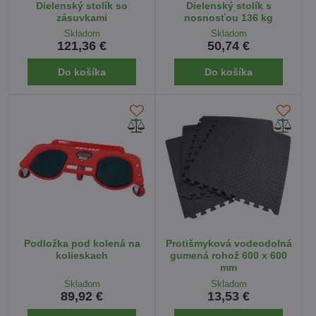
Dielenský stolík so
Dielenský stolík s
zásuvkami
nosnosťou 136 kg
Skladom
Skladom
121,36 €
50,74 €
Do košíka
Do košíka
Podložka pod kolená na
Protišmyková vodeodolná
kolieskach
gumená rohož 600 x 600
mm
Skladom
Skladom
89,92 €
13,53 €