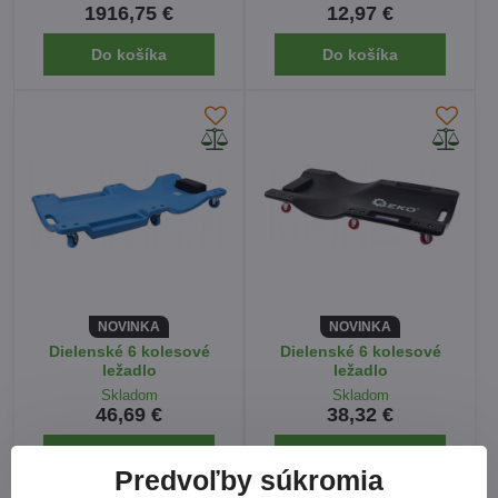
1916,75 €
12,97 €
Do košíka
Do košíka
NOVINKA
NOVINKA
Dielenské 6 kolesové
Dielenské 6 kolesové
ležadlo
ležadlo
Skladom
Skladom
46,69 €
38,32 €
Do košíka
Do košíka
Predvoľby súkromia