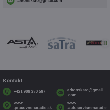
arkonsksro​@gmail​.com
Kontakt
arkonsksro​@gmail​
+421 908 380 597
.com
www​
www​
.pracovnenaradie​.sk
.autoservisnenaradie​