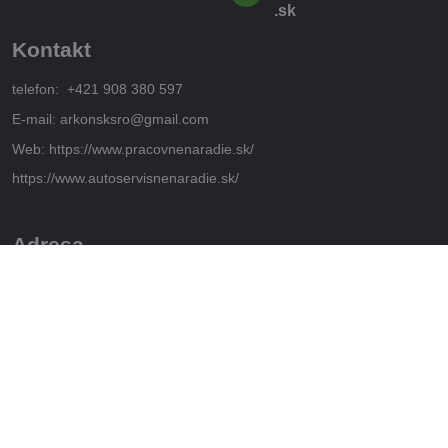
.sk
Kontakt
telefon: +421 908 380 597
E-mail: arkonsksro@gmail.com
Web: https://www.pracovnenaradie.sk/
https://www.autoservisnenaradie.sk/
Adresa
SOLIVARSKA 14E
08 005 Presov
Slovensko
IČO: 54187834 DIČ: 2121585884
Adresa