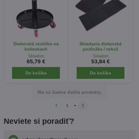
Dielenská stolička na
Skladacia dielenská
kolieskach
podložka / rohož
Skladom
Skladom
65,79 €
53,84 €
Do košíka
Do košíka
Nie sú žiadne ďalšie produkty.
1
2
Neviete si poradiť?