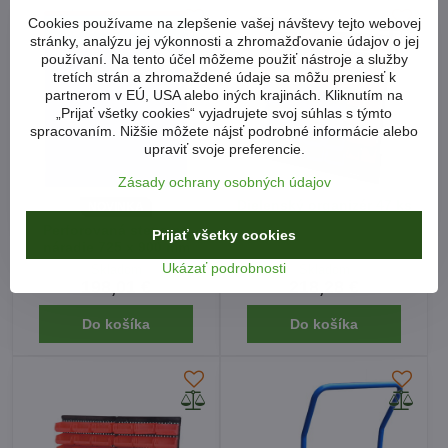
Cookies používame na zlepšenie vašej návštevy tejto webovej
stránky, analýzu jej výkonnosti a zhromažďovanie údajov o jej
používaní. Na tento účel môžeme použiť nástroje a služby
tretích strán a zhromaždené údaje sa môžu preniesť k
partnerom v EÚ, USA alebo iných krajinách. Kliknutím na
„Prijať všetky cookies“ vyjadrujete svoj súhlas s týmto
spracovaním. Nižšie môžete nájsť podrobné informácie alebo
upraviť svoje preferencie.
Zásady ochrany osobných údajov
Dielenský organizér 47 ks
NOVINKA
Perforovaná stena na
Prijať všetky cookies
náradie 725 x 900 mm
Ukázať podrobnosti
Skladom
Skladom
198,01 €
218,28 €
Do košíka
Do košíka