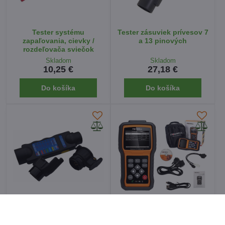
Tester systému
Tester zásuviek prívesov 7
zapaľovania, cievky /
a 13 pinových
rozdeľovača sviečok
Skladom
Skladom
10,25 €
27,18 €
Do košíka
Do košíka
Merač zásuviek prívesov 7
Diagnostika Foxwell
a 13 pinových
VAG+OBDII