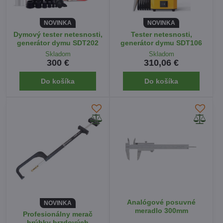
NOVINKA
NOVINKA
Dymový tester netesnosti,
Tester netesnosti,
generátor dymu SDT202
generátor dymu SDT106
Skladom
Skladom
300 €
310,06 €
Do košíka
Do košíka
Analógové posuvné
NOVINKA
meradlo 300mm
Profesionálny merač
hrúbky brzdových