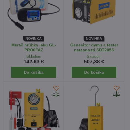
NOVINKA
NOVINKA
Merač hrúbky laku GL-
Generátor dymu a tester
PRO6FAZ
netesnosti SDT205S
Skladom
Skladom
142,63 €
507,38 €
Do košíka
Do košíka