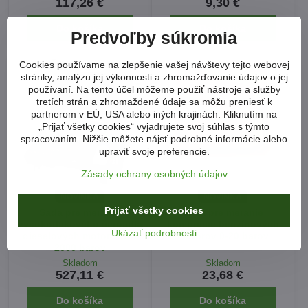
117,26 €
9,30 €
Do košíka
Do košíka
Predvoľby súkromia
Cookies používame na zlepšenie vašej návštevy tejto webovej
stránky, analýzu jej výkonnosti a zhromažďovanie údajov o jej
používaní. Na tento účel môžeme použiť nástroje a služby
tretích strán a zhromaždené údaje sa môžu preniesť k
partnerom v EÚ, USA alebo iných krajinách. Kliknutím na
„Prijať všetky cookies“ vyjadrujete svoj súhlas s týmto
spracovaním. Nižšie môžete nájsť podrobné informácie alebo
upraviť svoje preferencie.
Zásady ochrany osobných údajov
NOVINKA
NOVINKA
Prijať všetky cookies
Sada pre meranie
Sada pre meranie
vysokotlakového čerpadla
kompresie benzínových
Ukázať podrobnosti
dieselových motorov do
motorov 0-20 barov
2000 barov
Skladom
Skladom
527,11 €
23,68 €
Do košíka
Do košíka