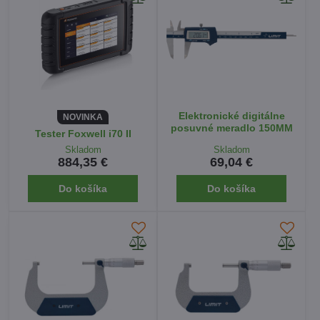
Elektronické digitálne
NOVINKA
posuvné meradlo 150MM
Tester Foxwell i70 II
Skladom
Skladom
884,35 €
69,04 €
Do košíka
Do košíka