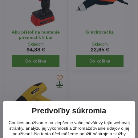
Aku pištoľ na hustenie
Gravírovačka
pneumatík 8 bar
Skladom
Skladom
94,88 €
22,65 €
Do košíka
Do košíka
Predvoľby súkromia
Cookies používame na zlepšenie vašej návštevy tejto webovej
stránky, analýzu jej výkonnosti a zhromažďovanie údajov o jej
používaní. Na tento účel môžeme použiť nástroje a služby
Elektrická teplovzdušná