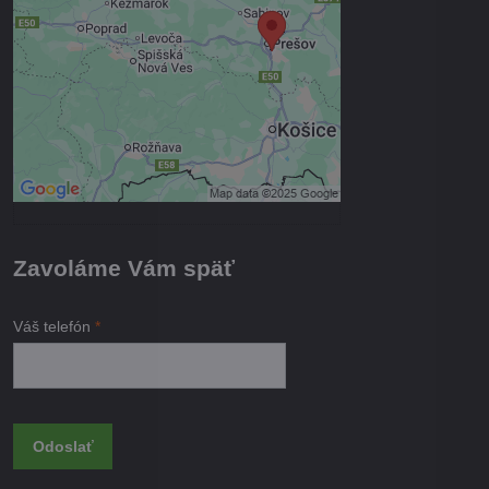
Prajete si načítať externý obsah?
Povoliť tentokrát
Povoliť a zapamätať - súhlas s
druhom cookie: Funkčné
Otvoriť obsah v novom okne
Zavoláme Vám späť
Váš telefón
*
Odoslať