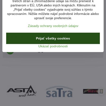
tretích strán a zhromaždené údaje sa môžu preniesť k
pištoľ 2000W
partnerom v EÚ, USA alebo iných krajinách. Kliknutím na
Skladom
„Prijať všetky cookies“ vyjadrujete svoj súhlas s týmto
34,95 €
spracovaním. Nižšie môžete nájsť podrobné informácie alebo
upraviť svoje preferencie.
Do košíka
Zásady ochrany osobných údajov
Neviete si poradiť?
Prijať všetky cookies
Ukázať podrobnosti
arkonsksro​@gmail​.com