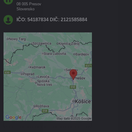
08 005 Presov
Slovensko
IČO: 54187834 DIČ: 2121585884
Externý obsah je blokovaný
Voľbami súkromia
Prajete si načítať externý obsah?
Povoliť tentokrát
Povoliť a zapamätať - súhlas s
druhom cookie: Funkčné
Otvoriť obsah v novom okne