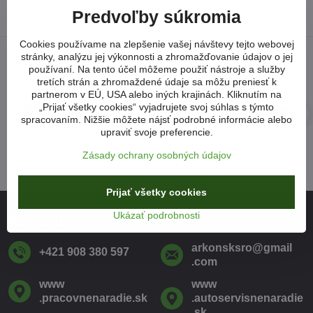
Predvoľby súkromia
Cookies používame na zlepšenie vašej návštevy tejto webovej
stránky, analýzu jej výkonnosti a zhromažďovanie údajov o jej
používaní. Na tento účel môžeme použiť nástroje a služby
tretích strán a zhromaždené údaje sa môžu preniesť k
partnerom v EÚ, USA alebo iných krajinách. Kliknutím na
„Prijať všetky cookies“ vyjadrujete svoj súhlas s týmto
spracovaním. Nižšie môžete nájsť podrobné informácie alebo
upraviť svoje preferencie.
Zásady ochrany osobných údajov
Prijať všetky cookies
Ukázať podrobnosti
Kontakt
arkonsksro​@gmail​
+421 908 380 597
.com
www​
www​
.pracovnenaradie​.sk
.autoservisnenaradie​
.sk