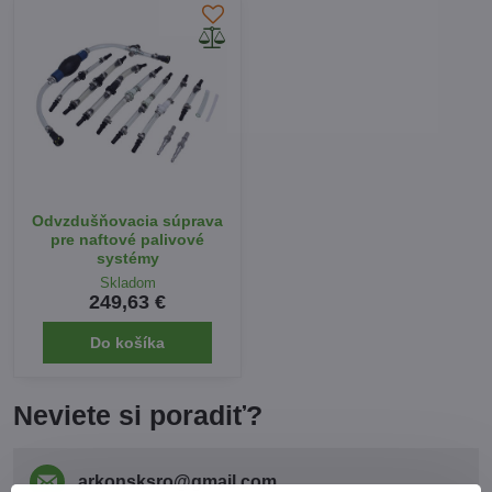
Odvzdušňovacia súprava
pre naftové palivové
systémy
Skladom
249,63 €
Do košíka
Neviete si poradiť?
arkonsksro​@gmail​.com