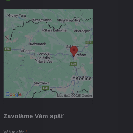
Externý obsah je blokovaný
Voľbami súkromia
Prajete si načítať externý obsah?
Povoliť tentokrát
Povoliť a zapamätať - súhlas s
druhom cookie: Funkčné
Otvoriť obsah v novom okne
Zavoláme Vám späť
Váš telefón
*