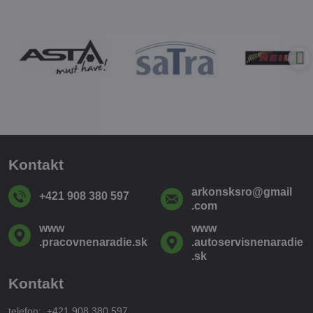
Kontakt
arkonsksro​@gmail​
+421 908 380 597
.com
www​
www​
.pracovnenaradie​.sk
.autoservisnenaradie​
.sk
Kontakt
telefon: +421 908 380 597