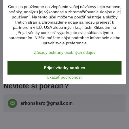
Cookies používame na zlepšenie vašej návštevy tejto webovej
9595,
stránky, analýzu jej výkonnosti a zhromažďovanie údajov o jej
9612,
používaní. Na tento účel môžeme použiť nástroje a služby
9611,
tretích strán a zhromaždené údaje sa môžu preniesť k
9634,
partnerom v EÚ, USA alebo iných krajinách. Kliknutím na
9608,
„Prijať všetky cookies“ vyjadrujete svoj súhlas s týmto
9602
spracovaním. Nižšie môžete nájsť podrobné informácie alebo
upraviť svoje preferencie.
Viac z kategórie
Zásady ochrany osobných údajov
ARETAČNÉ PRÍPRAVKY
ARETAČNÉ SADY PORSCHE
Prijať všetky cookies
Ukázať podrobnosti
Neviete si poradiť?
arkonsksro​@gmail​.com