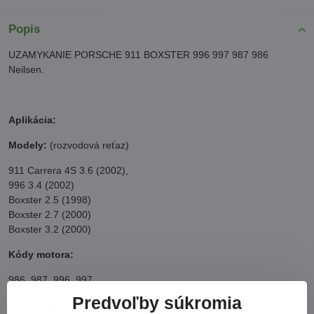
Popis
UZAMYKANIE PORSCHE 911 BOXSTER 996 997 987 986
Neilsen.
Aplikácia:
Modely:
(rozvodová reťaz)
911 Carrera 4S 3.6 (2002),
996 3.4 (2002)
Boxster 2.5 (1998)
Boxster 2.7 (2000)
Boxster 3.2 (2000)
Kódy motora:
986, 987, 996, 997.
Predvoľby súkromia
Označenie servisného náradia: