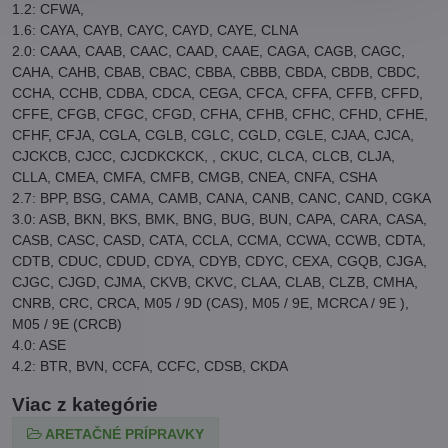
1.2: CFWA,
1.6: CAYA, CAYB, CAYC, CAYD, CAYE, CLNA
2.0: CAAA, CAAB, CAAC, CAAD, CAAE, CAGA, CAGB, CAGC,
CAHA, CAHB, CBAB, CBAC, CBBA, CBBB, CBDA, CBDB, CBDC,
CCHA, CCHB, CDBA, CDCA, CEGA, CFCA, CFFA, CFFB, CFFD,
CFFE, CFGB, CFGC, CFGD, CFHA, CFHB, CFHC, CFHD, CFHE,
CFHF, CFJA, CGLA, CGLB, CGLC, CGLD, CGLE, CJAA, CJCA,
CJCKCB, CJCC, CJCDKCKCK, , CKUC, CLCA, CLCB, CLJA,
CLLA, CMEA, CMFA, CMFB, CMGB, CNEA, CNFA, ​​CSHA
2.7: BPP, BSG, CAMA, CAMB, CANA, CANB, CANC, CAND, CGKA
3.0: ASB, BKN, BKS, BMK, BNG, BUG, ​​​​BUN, CAPA, CARA, CASA,
CASB, CASC, CASD, CATA, CCLA, CCMA, CCWA, CCWB, CDTA,
CDTB, CDUC, CDUD, CDYA, CDYB, CDYC, CEXA, CGQB, CJGA,
CJGC, CJGD, CJMA, CKVB, CKVC, CLAA, CLAB, CLZB, CMHA,
CNRB, CRC, CRCA, M05 / 9D (CAS), M05 / 9E, MCRCA / 9E ),
M05 / 9E (CRCB)
4.0: ASE
4.2: BTR, BVN, CCFA, CCFC, CDSB, CKDA
Viac z kategórie
ARETAČNÉ PRÍPRAVKY