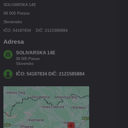
SOLIVARSKA 14E
08 005 Presov
Slovensko
IČO: 54187834 DIČ: 2121585884
Adresa
SOLIVARSKA 14E
08 005 Presov
Slovensko
IČO: 54187834 DIČ: 2121585884
Externý obsah je blokovaný
Voľbami súkromia
Prajete si načítať externý obsah?