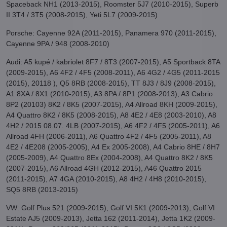
Spaceback NH1 (2013-2015), Roomster 5J7 (2010-2015), Superb
II 3T4 / 3T5 (2008-2015), Yeti 5L7 (2009-2015)
Porsche: Cayenne 92A (2011-2015), Panamera 970 (2011-2015),
Cayenne 9PA / 948 (2008-2010)
Audi: A5 kupé / kabriolet 8F7 / 8T3 (2007-2015), A5 Sportback 8TA
(2009-2015), A6 4F2 / 4F5 (2008-2011), A6 4G2 / 4G5 (2011-2015
(2015), 20118 ), Q5 8RB (2008-2015), TT 8J3 / 8J9 (2008-2015),
A1 8XA / 8X1 (2010-2015), A3 8PA / 8P1 (2008-2013), A3 Cabrio
8P2 (20103) 8K2 / 8K5 (2007-2015), A4 Allroad 8KH (2009-2015),
A4 Quattro 8K2 / 8K5 (2008-2015), A8 4E2 / 4E8 (2003-2010), A8
4H2 / 2015 08.07. 4LB (2007-2015), A6 4F2 / 4F5 (2005-2011), A6
Allroad 4FH (2006-2011), A6 Quattro 4F2 / 4F5 (2005-2011), A8
4E2 / 4E208 (2005-2005), A4 Ex 2005-2008), A4 Cabrio 8HE / 8H7
(2005-2009), A4 Quattro 8Ex (2004-2008), A4 Quattro 8K2 / 8K5
(2007-2015), A6 Allroad 4GH (2012-2015), A46 Quattro 2015
(2011-2015), A7 4GA (2010-2015), A8 4H2 / 4H8 (2010-2015),
SQ5 8RB (2013-2015)
VW: Golf Plus 521 (2009-2015), Golf VI 5K1 (2009-2013), Golf VI
Estate AJ5 (2009-2013), Jetta 162 (2011-2014), Jetta 1K2 (2009-