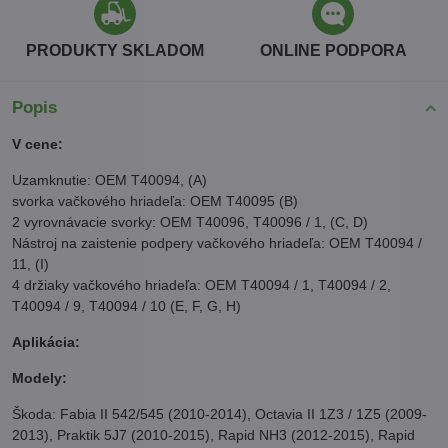
PRODUKTY SKLADOM
ONLINE PODPORA
Popis
V cene:
Uzamknutie: OEM T40094, (A)
svorka vačkového hriadeľa: OEM T40095 (B)
2 vyrovnávacie svorky: OEM T40096, T40096 / 1, (C, D)
Nástroj na zaistenie podpery vačkového hriadeľa: OEM T40094 /
11, (I)
4 držiaky vačkového hriadeľa: OEM T40094 / 1, T40094 / 2,
T40094 / 9, T40094 / 10 (E, F, G, H)
Aplikácia:
Modely:
Škoda: Fabia II 542/545 (2010-2014), Octavia II 1Z3 / 1Z5 (2009-
2013), Praktik 5J7 (2010-2015), Rapid NH3 (2012-2015), Rapid