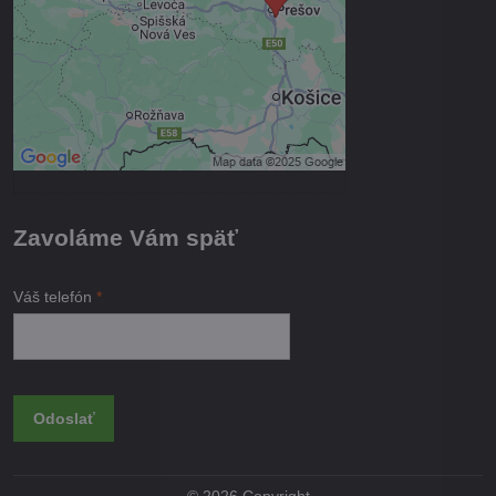
Povoliť tentokrát
Povoliť a zapamätať - súhlas s
druhom cookie: Funkčné
Otvoriť obsah v novom okne
Zavoláme Vám späť
Váš telefón
*
Odoslať
©
2026
Copyright