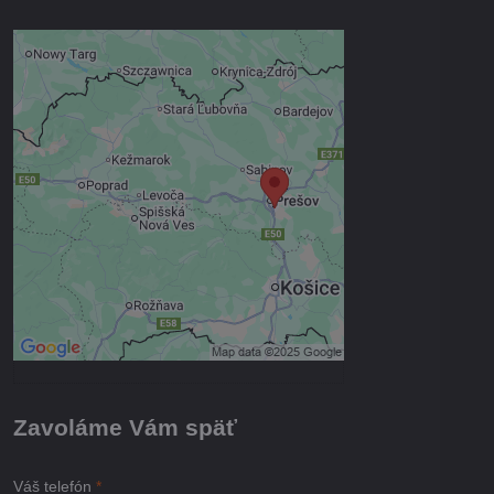
Externý obsah je blokovaný
Voľbami súkromia
Prajete si načítať externý obsah?
Povoliť tentokrát
Povoliť a zapamätať - súhlas s
druhom cookie: Funkčné
Otvoriť obsah v novom okne
Zavoláme Vám späť
Váš telefón
*