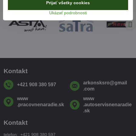
Prijať všetky cookies
Ukázať podrobnosti
Kontakt
arkonsksro​@gmail​
+421 908 380 597
.com
www​
www​
.pracovnenaradie​.sk
.autoservisnenaradie​
.sk
Kontakt
telefon: +421 908 380 597