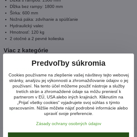
Dĺžka bez rampy: 1800 mm
Šírka: 600 mm
Nožná páka: zdvíhanie a spúšťanie
Hydraulický valec
Hmotnosť: 120 kg
2 otočné a 2 pevné kolieska
Viac z kategórie
DIELENSKÉ STROJE A ZARIADENIA
Predvoľby súkromia
ZDVIHÁKY A PODPERY
NOVINKY
Cookies používame na zlepšenie vašej návštevy tejto webovej
stránky, analýzu jej výkonnosti a zhromažďovanie údajov o jej
používaní. Na tento účel môžeme použiť nástroje a služby
Neviete si poradiť?
tretích strán a zhromaždené údaje sa môžu preniesť k
partnerom v EÚ, USA alebo iných krajinách. Kliknutím na
„Prijať všetky cookies“ vyjadrujete svoj súhlas s týmto
spracovaním. Nižšie môžete nájsť podrobné informácie alebo
arkonsksro​@gmail​.com
upraviť svoje preferencie.
Zásady ochrany osobných údajov