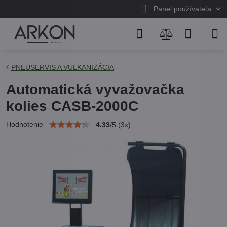
Panel používateľa
PNEUSERVIS A VULKANIZÁCIA
Automatická vyvažovačka
kolies CASB-2000C
Hodnotenie
4.33
/
5
(
3
x)