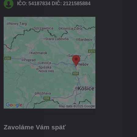
IČO: 54187834 DIČ: 2121585884
Externý obsah je blokovaný
Voľbami súkromia
Prajete si načítať externý obsah?
Povoliť tentokrát
Povoliť a zapamätať - súhlas s
druhom cookie: Funkčné
Otvoriť obsah v novom okne
Zavoláme Vám späť