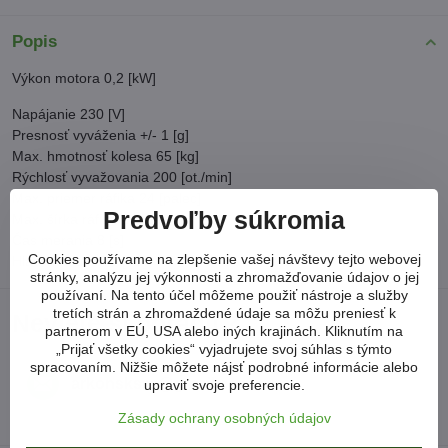
Popis
Výkon motora 0,2 [kW]
Napájanie 230 [V]
Presnosť vyváženia +/- 1 [g]
Max. hmotnosť kolesa 65 [kg]
Rýchlosť vyvažovania 200 [ot./min]
Max. priemer ráfika 24 [palec]
Predvoľby súkromia
Max. šírka ráfika 20 [palec]
Čas merania 8 [s]
Cookies používame na zlepšenie vašej návštevy tejto webovej
Hladina hluku 70 [dB]
stránky, analýzu jej výkonnosti a zhromažďovanie údajov o jej
používaní. Na tento účel môžeme použiť nástroje a služby
tretích strán a zhromaždené údaje sa môžu preniesť k
Neviete si poradiť?
partnerom v EÚ, USA alebo iných krajinách. Kliknutím na
„Prijať všetky cookies“ vyjadrujete svoj súhlas s týmto
spracovaním. Nižšie môžete nájsť podrobné informácie alebo
arkonsksro​@gmail​.com
upraviť svoje preferencie.
Zásady ochrany osobných údajov