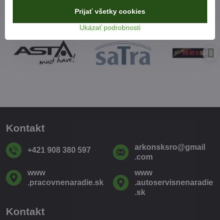
Prijať všetky cookies
Ukázať podrobnosti
Kontakt
arkonsksro​@gmail​
+421 908 380 597
.com
www​
www​
.pracovnenaradie​.sk
.autoservisnenaradie​
.sk
Kontakt