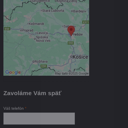
Externý obsah je blokovaný
Voľbami súkromia
Prajete si načítať externý obsah?
Povoliť tentokrát
Povoliť a zapamätať - súhlas s
druhom cookie: Funkčné
Otvoriť obsah v novom okne
Zavoláme Vám späť
Váš telefón
*