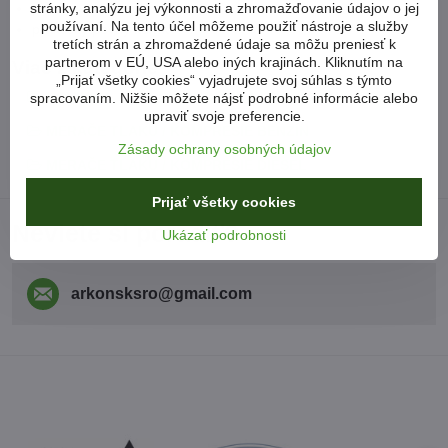
stránky, analýzu jej výkonnosti a zhromažďovanie údajov o jej
predlžovací kábel
používaní. Na tento účel môžeme použiť nástroje a služby
praktický pevný kufrík
tretích strán a zhromaždené údaje sa môžu preniesť k
partnerom v EÚ, USA alebo iných krajinách. Kliknutím na
Viac z kategórie
„Prijať všetky cookies“ vyjadrujete svoj súhlas s týmto
NOVINKY
DIAGNOSTIKA / SKÚŠAČKY / TESTERY
spracovaním. Nižšie môžete nájsť podrobné informácie alebo
upraviť svoje preferencie.
MERAČE TLAKU / KOMPRESIE BENZÍN
Zásady ochrany osobných údajov
MERAČE TLAKU / KOMPRESIE DIESEL
Prijať všetky cookies
Neviete si poradiť?
Ukázať podrobnosti
arkonsksro​@gmail​.com