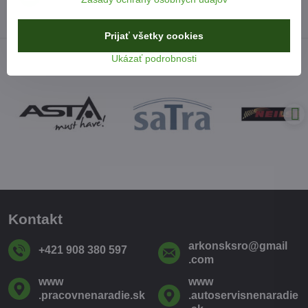
Prijať všetky cookies
Ukázať podrobnosti
Kontakt
arkonsksro​@gmail​
+421 908 380 597
.com
www​
www​
.pracovnenaradie​.sk
.autoservisnenaradie​