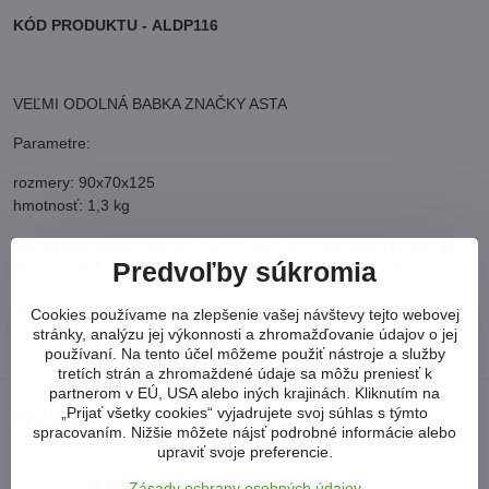
KÓD PRODUKTU - ALDP116
VEĽMI ODOLNÁ BABKA ZNAČKY ASTA
Parametre:
rozmery: 90x70x125
hmotnosť: 1,3 kg
Nami ponúkané náradie ASTA / SATRA sa na trhu vyznačuje
Predvoľby súkromia
veľmi vysokou kvalitou spracovania a nízkou cenou.
Viac z kategórie
Cookies používame na zlepšenie vašej návštevy tejto webovej
stránky, analýzu jej výkonnosti a zhromažďovanie údajov o jej
KAROSÉRIE A LAKOVANIE
KLÍNY / BABKY
používaní. Na tento účel môžeme použiť nástroje a služby
tretích strán a zhromaždené údaje sa môžu preniesť k
partnerom v EÚ, USA alebo iných krajinách. Kliknutím na
Neviete si poradiť?
„Prijať všetky cookies“ vyjadrujete svoj súhlas s týmto
spracovaním. Nižšie môžete nájsť podrobné informácie alebo
upraviť svoje preferencie.
arkonsksro​@gmail​.com
Zásady ochrany osobných údajov