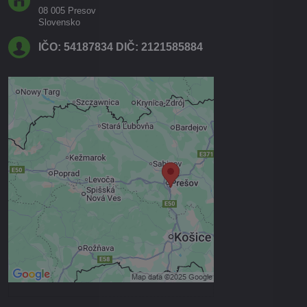
08 005 Presov
Slovensko
IČO: 54187834 DIČ: 2121585884
Externý obsah je blokovaný
Voľbami súkromia
Prajete si načítať externý obsah?
Povoliť tentokrát
Povoliť a zapamätať - súhlas s
druhom cookie: Funkčné
Otvoriť obsah v novom okne