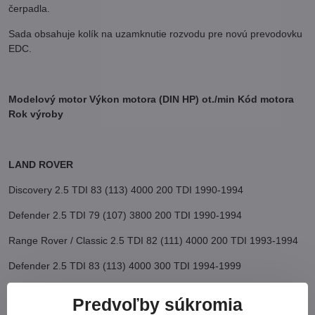
čerpadla.
Sada obsahuje kolík na uzamknutie rozvodu pre novú prevodovku
EDC.
Modelový motor Výkon motora (DIN HP) ot./min Kód motora
Rok výroby
LAND ROVER
Discovery 2.5 TDI 83 (113) 4000 200 TDI 1990-1994
Defender 2.5 TDI 79 (107) 3800 200 TDI 1990-1994
Range Rover / Classic 2.5 TDI 82 (111) 4000 200 TDI 1993-1994
Defender 2.5 TDI 83 (113) 4000 300 TDI 1994-1999
Discovery 2.5 TDI 82 (111) 4000 300 TDI 1994-1998
Predvoľby súkromia