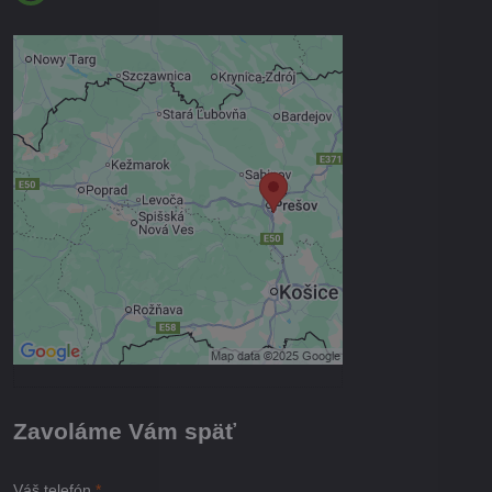
Externý obsah je blokovaný
Voľbami súkromia
Prajete si načítať externý obsah?
Povoliť tentokrát
Povoliť a zapamätať - súhlas s
druhom cookie: Funkčné
Otvoriť obsah v novom okne
Zavoláme Vám späť
Váš telefón
*