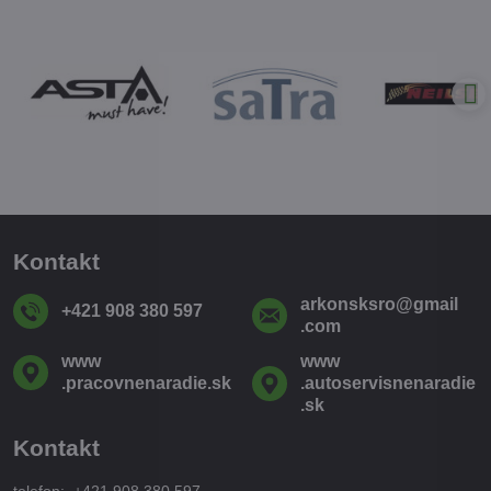
Kontakt
arkonsksro​@gmail​
+421 908 380 597
.com
www​
www​
.pracovnenaradie​.sk
.autoservisnenaradie​
.sk
Kontakt
telefon: +421 908 380 597