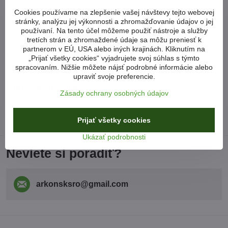
Range Rover / Classic 2,5 TDI 82 (111) 4000 300 TDI 1994-1995
Cookies používame na zlepšenie vašej návštevy tejto webovej
Discovery 2.5 TDI 90 (120) 4000 19L 1995-1998
stránky, analýzu jej výkonnosti a zhromažďovanie údajov o jej
používaní. Na tento účel môžeme použiť nástroje a služby
tretích strán a zhromaždené údaje sa môžu preniesť k
partnerom v EÚ, USA alebo iných krajinách. Kliknutím na
Nami ponúkané náradie ASTA / SATRA sa na trhu vyznačuje
„Prijať všetky cookies“ vyjadrujete svoj súhlas s týmto
veľmi vysokou kvalitou spracovania a nízkou cenou.
spracovaním. Nižšie môžete nájsť podrobné informácie alebo
upraviť svoje preferencie.
Viac z kategórie
Zásady ochrany osobných údajov
ARETAČNÉ PRÍPRAVKY
ARETAČNÉ SADY LAND ROVER
Prijať všetky cookies
Ukázať podrobnosti
Neviete si poradiť?
arkonsksro​@gmail​.com