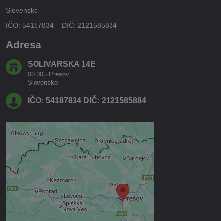
Slovensko
IČO: 54187834 DIČ: 2121585884
Adresa
SOLIVARSKA 14E
08 005 Presov
Slovensko
IČO: 54187834 DIČ: 2121585884
Externý obsah je blokovaný
Voľbami súkromia
Prajete si načítať externý obsah?
Povoliť tentokrát