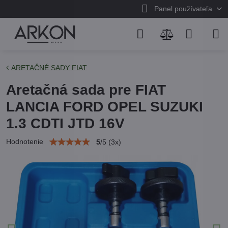
Panel používateľa
ARETAČNÉ SADY FIAT
Aretačná sada pre FIAT
LANCIA FORD OPEL SUZUKI
1.3 CDTI JTD 16V
Hodnotenie
5
/
5
(
3
x)