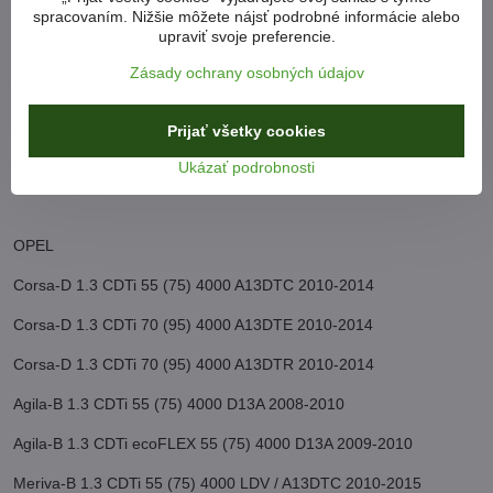
Ypsilon 1.3 MultiJet 90 66 (90) 4000 199A3.000 2006-2011
spracovaním. Nižšie môžete nájsť podrobné informácie alebo
upraviť svoje preferencie.
Ypsilon 1.3 MultiJet 75 55 (75) 4000 199A9 000 2008-2011
Zásady ochrany osobných údajov
Musa 1.3 MultiJet 95 70 (95) 4 000 199 B1 000 2009-2013
Ypsilon 1.3 MultiJet 95 70 (95) 4 000 199 B1 000 2011-2015
Prijať všetky cookies
Ypsilon 1.3 MultiJet 105 77 (105) 4000 843A2 000 2007-2011
Ukázať podrobnosti
OPEL
Corsa-D 1.3 CDTi 55 (75) 4000 A13DTC 2010-2014
Corsa-D 1.3 CDTi 70 (95) 4000 A13DTE 2010-2014
Corsa-D 1.3 CDTi 70 (95) 4000 A13DTR 2010-2014
Agila-B 1.3 CDTi 55 (75) 4000 D13A 2008-2010
Agila-B 1.3 CDTi ecoFLEX 55 (75) 4000 D13A 2009-2010
Meriva-B 1.3 CDTi 55 (75) 4000 LDV / A13DTC 2010-2015