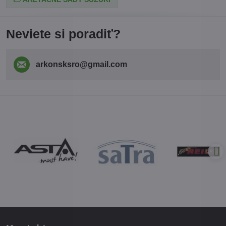
Neviete si poradiť?
arkonsksro​@gmail​.com