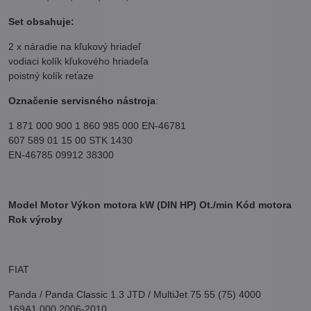
Set obsahuje:
2 x náradie na kľukový hriadeľ
vodiaci kolík kľukového hriadeľa
poistný kolík reťaze
Označenie servisného nástroja
:
1 871 000 900 1 860 985 000 EN-46781
607 589 01 15 00 STK 1430
EN-46785 09912 38300
Model Motor Výkon motora kW (DIN HP) Ot./min Kód motora
Rok výroby
FIAT
Panda / Panda Classic 1.3 JTD / MultiJet 75 55 (75) 4000
169A1.000 2006-2010