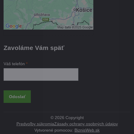
Povoliť a zapamätať - súhlas s
druhom cookie: Funkčné
Otvoriť obsah v novom okne
Zavoláme Vám späť
Váš telefón
*
Odoslať
©
2026
Copyright
Predvoľby súkromia
Zásady ochrany osobných údajov
Vytvorené pomocou:
BiznisWeb.sk