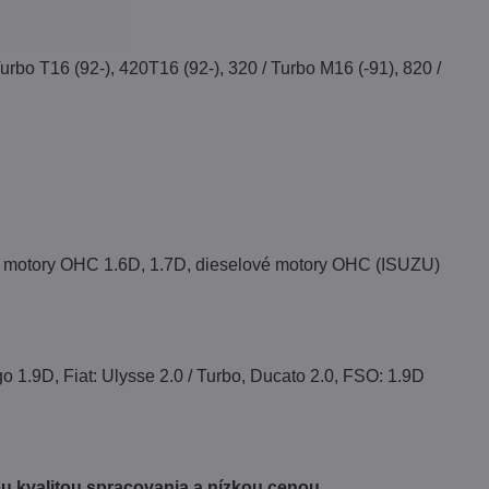
bo T16 (92-), 420T16 (92-), 320 / Turbo M16 (-91), 820 /
ové motory OHC 1.6D, 1.7D, dieselové motory OHC (ISUZU)
go 1.9D, Fiat: Ulysse 2.0 / Turbo, Ducato 2.0, FSO: 1.9D
 kvalitou spracovania a nízkou cenou.