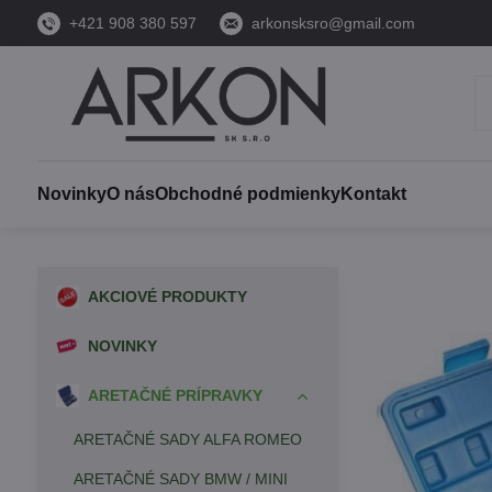
+421 908 380 597
arkonsksro@gmail.com
Novinky
O nás
Obchodné podmienky
Kontakt
AKCIOVÉ PRODUKTY
NOVINKY
ARETAČNÉ PRÍPRAVKY
ARETAČNÉ SADY ALFA ROMEO
ARETAČNÉ SADY BMW / MINI