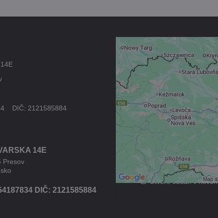
Externý obsah 
 14E
blokovaný Voľb
v
súkromia
Prajete si načítať externý
34 DIČ: 2121585884
Povoliť tentokrát
VARSKA 14E
Povoliť a zapamätať - s
druhom cookie: Fun
5 Presov
nsko
Otvoriť obsah v novo
54187834 DIČ: 2121585884