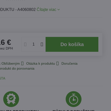
DUKTU - A4060802
Čítajte viac
16 €
Do košíka
bez DPH
 k Obľúbeným
Otázka k produktu
Doručenia
STA