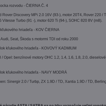
 kocka rozvodu - ČIERNA Č. 4
Rover Discovery MPi 2.0 16V (93-), motor 20T4, Rover 220 / Tur
 Vitesse Turbo (91 -), motor 620 Ti (94-), SOHC 820 8V (m8).
 kľukového hriadeľa - KOV ČIERNA
Audi, Seat, Škoda s motormi TDI od roku 2000
 blok kľukového hriadeľa - KOVOVÝ KADMIUM
/ Opel: benzínové motory OHC 1.2, 1.4, 1.6, 1.8, 2.0, diesel
blok kľukového hriadeľa - NAVY MODRÁ
en: Sinergir 2.0 / Turbp, ZX 1.9D / TD, Xantia 1.9D / TD, Berlin
 náradie ASTA / SATRA sa na trhu vyznačuje veľmi vysokou