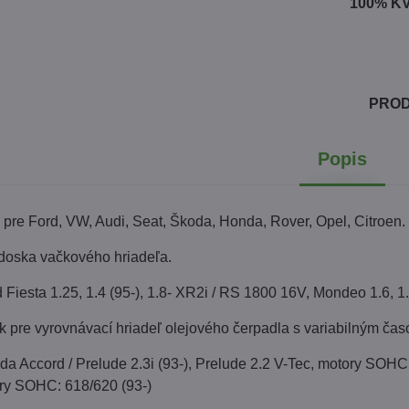
100% K
PRO
Popis
pre Ford, VW, Audi, Seat, Škoda, Honda, Rover, Opel, Citroen.
 doska vačkového hriadeľa.
Fiesta 1.25, 1.4 (95-), 1.8- XR2i / RS 1800 16V, Mondeo 1.6, 1
ík pre vyrovnávací hriadeľ olejového čerpadla s variabilným čas
Accord / Prelude 2.3i (93-), Prelude 2.2 V-Tec, motory SOHC: Acc
ory SOHC: 618/620 (93-)