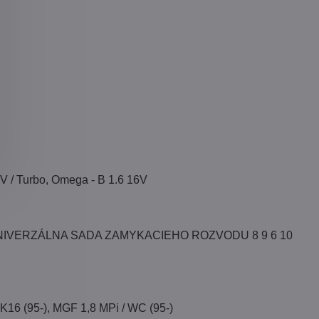
16V / Turbo, Omega - B 1.6 16V
.0 16V UNIVERZÁLNA SADA ZAMYKACIEHO ROZVODU 8 9 6 10
 K16 (95-), MGF 1,8 MPi / WC (95-)