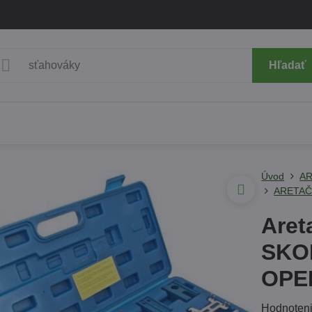
Hľadať
Úvod
AR
ARETAČ
Aret
SKO
OPE
Hodnoten