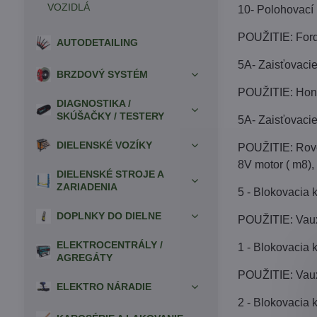
VOZIDLÁ
10- Polohovací 
POUŽITIE: Ford 
AUTODETAILING
5A- Zaisťovacie
BRZDOVÝ SYSTÉM
POUŽITIE: Honda
DIAGNOSTIKA /
SKÚŠAČKY / TESTERY
5A- Zaisťovacie
DIELENSKÉ VOZÍKY
POUŽITIE: Rover
8V motor ( m8),
DIELENSKÉ STROJE A
ZARIADENIA
5 - Blokovacia
DOPLNKY DO DIELNE
POUŽITIE: Vauxh
ELEKTROCENTRÁLY /
1 - Blokovacia
AGREGÁTY
POUŽITIE: Vauxh
ELEKTRO NÁRADIE
2 - Blokovacia 