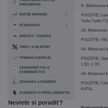
PRÍSLUŠENSTVO PRE
PNEUSERVIS
9 - Blokovacia
RUČNÉ NÁRADIE
POUŽITIE: Land 
Turbo Turbo T16
SŤAHOVÁKY
2A- Blokovanie
SVIEČKY / ŽHAVIČE
POUŽITIE: VW, 
TMELY A SILIKÓNY
4A- Blokovací
VÝMENA KVAPALÍN
POUŽITIE: Opel 
1.5D, 1.7D
ZÁHRADNÍCTVO A
STAVEBNÍCTVO
4A- Blokovací 
ZDVIHÁKY A PODPERY
POUŽITIE: Citro
KATAL.
ZVÁRAČKY A PRÍSLUŠENSTVO
Neviete si poradiť?
Nami ponúkané