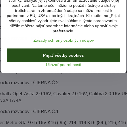
stránky, analýzu jej výkonnosti a zhromažďovanie údajov o jej
er: motory K16 DOHC
používaní. Na tento účel môžeme použiť nástroje a služby
tretích strán a zhromaždené údaje sa môžu preniesť k
partnerom v EÚ, USA alebo iných krajinách. Kliknutím na „Prijať
a kocka rozvodov - MODRÁ TENKÁ
všetky cookies“ vyjadrujete svoj súhlas s týmto spracovaním.
Nižšie môžete nájsť podrobné informácie alebo upraviť svoje
ry ECOTEC 1.4 / 1.6 16V
preferencie.
a kocka rozvodu - MODRÁ HRUBÁ
Zásady ochrany osobných údajov
ry ECOTEC 1.8 / 2.0 16V
Prijať všetky cookies
 kocka rozvodov - ČIERNA Č.3
Ukázať podrobnosti
all / Opel: Astra 1.8 / 2.0 16V, Cavalier 2.0 16V, Calibra 2.0 
 kocka rozvodov - ČIERNA Č.2
xhall / Opel: Astra 2.0 16V, Cavalier 2.0 16V, Calibra 2
2A 3A 1A 4A
 kocka rozvodov - ČIERNA Č.1
: Metro GTa / GTi 16V K16 (-95), 214, 414 K16 (89-), 216, 416