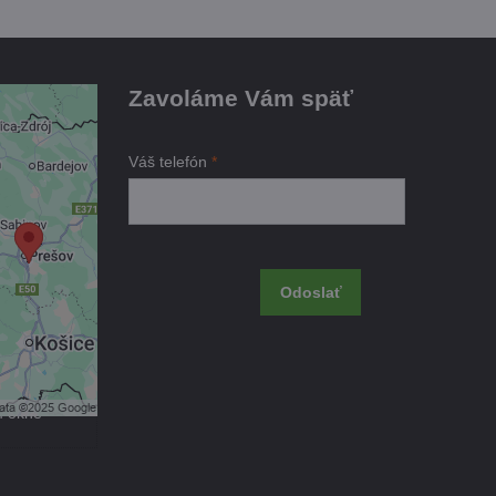
Zavoláme Vám späť
je
Váš telefón
*
ami
 obsah?
Odoslať
úhlas s
kčné
m okne