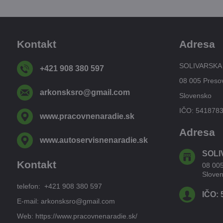
Kontakt
Adresa
SOLIVARSKA
+421 908 380 597
08 005 Preso
arkonsksro​@gmail​.com
Slovensko
IČO: 541878
www​.pracovnenaradie​.sk
Adresa
www​.autoservisnenaradie​.sk
SOLI
Kontakt
08 00
Slove
telefon: +421 908 380 597
IČO: 
E-mail: arkonsksro@gmail.com
Web: https://www.pracovnenaradie.sk/