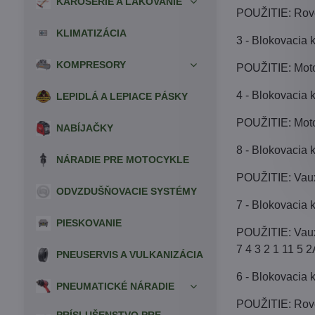
KAROSÉRIE A LAKOVANIE
POUŽITIE: Rov
KLIMATIZÁCIA
3 - Blokovaci
KOMPRESORY
POUŽITIE: Moto
4 - Blokovaci
LEPIDLÁ A LEPIACE PÁSKY
POUŽITIE: Moto
NABÍJAČKY
8 - Blokovacia
NÁRADIE PRE MOTOCYKLE
POUŽITIE: Vauxh
ODVZDUŠŇOVACIE SYSTÉMY
7 - Blokovacia
PIESKOVANIE
POUŽITIE: Vau
7 4 3 2 1 11 5 
PNEUSERVIS A VULKANIZÁCIA
6 - Blokovacia
PNEUMATICKÉ NÁRADIE
POUŽITIE: Rover