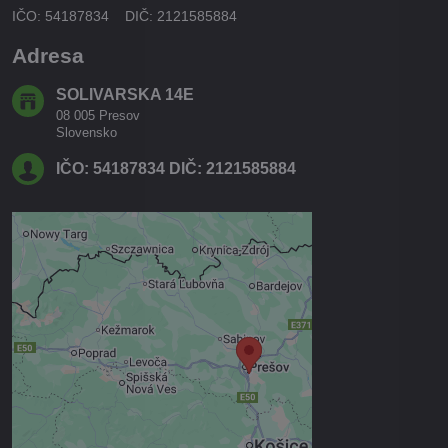
IČO: 54187834 DIČ: 2121585884
Adresa
SOLIVARSKA 14E
08 005 Presov
Slovensko
IČO: 54187834 DIČ: 2121585884
Externý obsah je blokovaný
Voľbami súkromia
Prajete si načítať externý obsah?
Povoliť tentokrát
Povoliť a zapamätať - súhlas s
druhom cookie: Funkčné