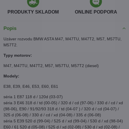
PRODUKTY SKLADOM
ONLINE PODPORA
Popis
Uzáver rozvodu BMW ASTA M47, M47TU, M47T2, M57, M57TU,
M57T2.
Typy motorov:
M47, M47TU, M47T2, M57, M57TU, M57T2 (diesel)
Modely:
E38, E39, E46, E53, E60, E61
séria 1 E87 118 d / 120d (03-07)
séria 3 E46 318 d / td (00-05) / 320 d / cd (97-06) / 330 d / cd / xd
(98-06), E90 / 91/92/93 318 d / td (04-07 ) / 320 d / cd (04-07) /
325 d (06-08) / 330 d / cd / xd (04-08) / 335 d (06-08)
séria 5 E39 520 d (99-04) / 525 d / xd (99-04) / 530 d / xd (98-04)
E60 / 61 520 d (05-08) / 525 d / xd (02-08) / 530 d / xd (02-08) /