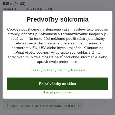
535 d (04-08)
séria 6 E63 / 64 635 d (06-08)
séria 7 E38 730 d / ld (98-01), E65 / 66 730 d / ld (02-08)
Predvoľby súkromia
séria X3 E83 2.0d / 3.0 d (03-08)
Séria X5 E53 / E70 3,0 d (00-08)
Cookies používame na zlepšenie vašej návštevy tejto webovej
stránky, analýzu jej výkonnosti a zhromažďovanie údajov o jej
Čísla servisných nástrojov:
používaní. Na tento účel môžeme použiť nástroje a služby
tretích strán a zhromaždené údaje sa môžu preniesť k
OEM 116320
partnerom v EÚ, USA alebo iných krajinách. Kliknutím na
OEM 112300
„Prijať všetky cookies“ vyjadrujete svoj súhlas s týmto
OEM 116080
spracovaním. Nižšie môžete nájsť podrobné informácie alebo
OEM 115180
upraviť svoje preferencie.
OEM 113340
Zásady ochrany osobných údajov
Nami ponúkané náradie ASTA / SATRA sa na trhu vyznačuje
veľmi vysokou kvalitou spracovania a nízkou cenou.
Prijať všetky cookies
Viac z kategórie
Ukázať podrobnosti
ARETAČNÉ PRÍPRAVKY
ARETAČNÉ SADY BMW / MINI COOPER