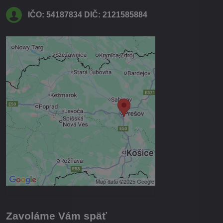
IČO: 54187834 DIČ: 2121585884
Externý obsah je blokovaný
Voľbami súkromia
Prajete si načítať externý obsah?
Povoliť tentokrát
Povoliť a zapamätať - súhlas s
druhom cookie: Funkčné
Otvoriť obsah v novom okne
Zavoláme Vám späť