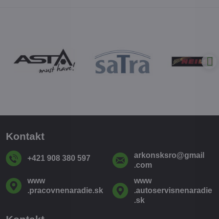
Kontakt
arkonsksro​@gmail​
+421 908 380 597
.com
www​
www​
.pracovnenaradie​.sk
.autoservisnenaradie​
.sk