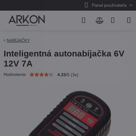
Panel používateľa
NABÍJAČKY
Inteligentná autonabíjačka 6V
12V 7A
Hodnotenie
4.33
/
5
(
3
x)