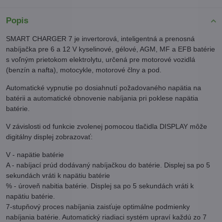
Popis
SMART CHARGER 7 je invertorová, inteligentná a prenosná
nabíjačka pre 6 a 12 V kyselinové, gélové, AGM, MF a EFB batérie
s voľným prietokom elektrolytu, určená pre motorové vozidlá
(benzín a nafta), motocykle, motorové člny a pod.
Automatické vypnutie po dosiahnutí požadovaného napätia na
batérii a automatické obnovenie nabíjania pri poklese napätia
batérie.
V závislosti od funkcie zvolenej pomocou tlačidla DISPLAY môže
digitálny displej zobrazovať:
V - napätie batérie
A - nabíjací prúd dodávaný nabíjačkou do batérie. Displej sa po 5
sekundách vráti k napätiu batérie
% - úroveň nabitia batérie. Displej sa po 5 sekundách vráti k
napätiu batérie.
7-stupňový proces nabíjania zaisťuje optimálne podmienky
nabíjania batérie. Automatický riadiaci systém upraví každú zo 7