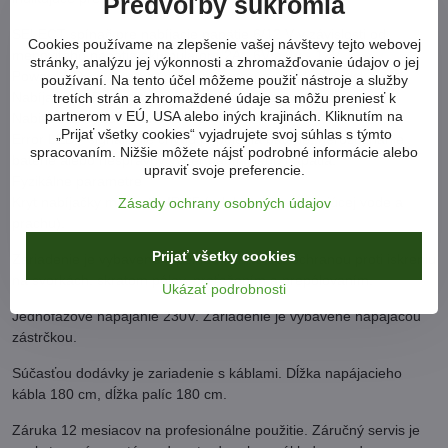
Predvoľby súkromia
SELECT spínač pre nabíjacie napätie 6/12 V v závislosti od
Cookies používame na zlepšenie vašej návštevy tejto webovej
menovitého napätia akumulátora 2A - 6V a 4A - 12V
stránky, analýzu jej výkonnosti a zhromažďovanie údajov o jej
Power LED - indikuje pripojenie usmerňovača k elektrickej sieti
používaní. Na tento účel môžeme použiť nástroje a služby
Nabíjacia LED - indikuje štádium nabíjania batérie
tretích strán a zhromaždené údaje sa môžu preniesť k
partnerom v EÚ, USA alebo iných krajinách. Kliknutím na
Nabitá LED - indikuje koniec nabíjania
„Prijať všetky cookies“ vyjadrujete svoj súhlas s týmto
Error LED - signalizuje chybu pripojenia batérie, nerozoznanie
spracovaním. Nižšie môžete nájsť podrobné informácie alebo
batérie alebo nesprávny výber nabíjacieho napätia.
upraviť svoje preferencie.
Fyzikálne parametre
Kryt nabíjačky má krytie IP 65 (odolné voči striekajúcej vode a
Zásady ochrany osobných údajov
prachu).
Prijať všetky cookies
Zariadenie je vybavené tepelnou ochranou, ochranou proti iskreniu
na svorkách, skratom pólov, preťažením a prepólovaním.
Ukázať podrobnosti
Jednofázové napájanie 230V. Zariadenie je vybavené napájacou
zástrčkou.
Súčasťou dodávky je zariadenie s káblami. Dĺžka napájacieho
kábla 180 cm, dĺžka palíc 180 cm.
Záruka 12 mesiacov na profesionálne použitie. Záručný servis je