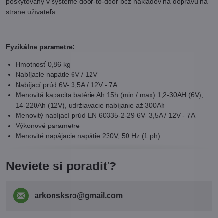
poskytovaný v systéme door-to-door bez nákladov na dopravu na
strane užívateľa.
Fyzikálne parametre:
Hmotnosť 0,86 kg
Nabíjacie napätie 6V / 12V
Nabíjací prúd 6V- 3,5A / 12V - 7A
Menovitá kapacita batérie Ah 15h (min / max) 1,2-30AH (6V),
14-220Ah (12V), udržiavacie nabíjanie až 300Ah
Menovitý nabíjací prúd EN 60335-2-29 6V- 3,5A / 12V - 7A
Výkonové parametre
Menovité napájacie napätie 230V; 50 Hz (1 ph)
Neviete si poradiť?
arkonsksro​@gmail​.com