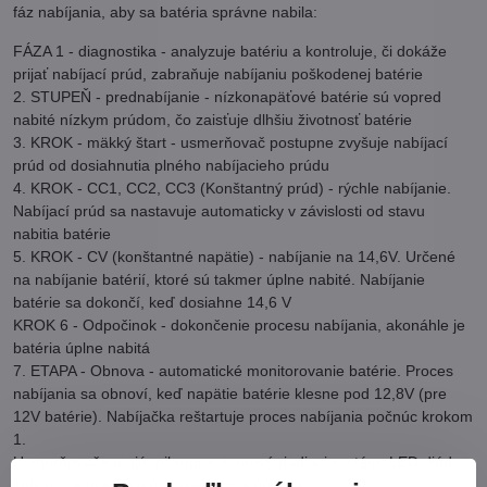
fáz nabíjania, aby sa batéria správne nabila:
FÁZA 1 - diagnostika - analyzuje batériu a kontroluje, či dokáže
prijať nabíjací prúd, zabraňuje nabíjaniu poškodenej batérie
2. STUPEŇ - prednabíjanie - nízkonapäťové batérie sú vopred
nabité nízkym prúdom, čo zaisťuje dlhšiu životnosť batérie
3. KROK - mäkký štart - usmerňovač postupne zvyšuje nabíjací
prúd od dosiahnutia plného nabíjacieho prúdu
4. KROK - CC1, CC2, CC3 (Konštantný prúd) - rýchle nabíjanie.
Nabíjací prúd sa nastavuje automaticky v závislosti od stavu
nabitia batérie
5. KROK - CV (konštantné napätie) - nabíjanie na 14,6V. Určené
na nabíjanie batérií, ktoré sú takmer úplne nabité. Nabíjanie
batérie sa dokončí, keď dosiahne 14,6 V
KROK 6 - Odpočinok - dokončenie procesu nabíjania, akonáhle je
batéria úplne nabitá
7. ETAPA - Obnova - automatické monitorovanie batérie. Proces
nabíjania sa obnoví, keď napätie batérie klesne pod 12,8V (pre
12V batérie). Nabíjačka reštartuje proces nabíjania počnúc krokom
1.
Usmerňovače majú mikroprocesorový riadiaci systém, LED diódy
indikujúce prevádzkový stav usmerňovača: