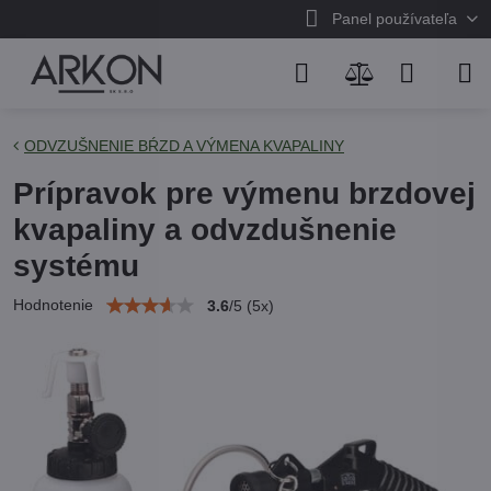
Panel používateľa
ODVZUŠNENIE BŔZD A VÝMENA KVAPALINY
Prípravok pre výmenu brzdovej
kvapaliny a odvzdušnenie
systému
Hodnotenie
3.6
/
5
(
5
x)