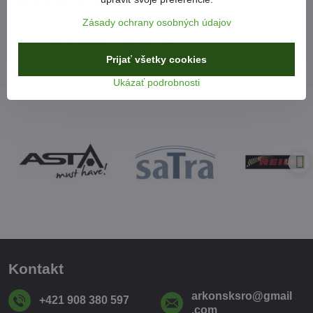
Zásady ochrany osobných údajov
arkonsksro​@gmail​.com
Prijať všetky cookies
Ukázať podrobnosti
Kontakt
arkonsksro​@gmail​
+421 908 380 597
.com