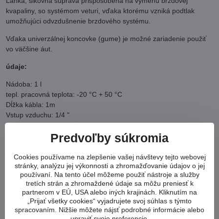
Ľahká, šikovná súprava prispôsobená na výmenu brzdovej
kvapaliny, so systémom veturi, vďaka ktorému vzniká podtlak
umožňujúci odvzdušnenie brzdového systému.
Vďaka univerzálnej koncovke (gume) je možné zariadenie použiť
vo väčšine áut.
údaje:
Nádoba: 1 l
tepl. pracovná teplota: -20 °C + 50 °C
Dĺžka kábla: 1m
Vstup vzduchu: 1/4 "
Plošná spotreba: 2 l / min
Tlak: 5 - 8 barov (75 - 120 psi)
Predvoľby súkromia
Viac z kategórie
Cookies používame na zlepšenie vašej návštevy tejto webovej
stránky, analýzu jej výkonnosti a zhromažďovanie údajov o jej
BRZDOVÝ SYSTÉM
používaní. Na tento účel môžeme použiť nástroje a služby
tretích strán a zhromaždené údaje sa môžu preniesť k
ODVZUŠNENIE BŔZD A VÝMENA KVAPALINY
partnerom v EÚ, USA alebo iných krajinách. Kliknutím na
„Prijať všetky cookies“ vyjadrujete svoj súhlas s týmto
spracovaním. Nižšie môžete nájsť podrobné informácie alebo
Neviete si poradiť?
upraviť svoje preferencie.