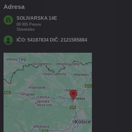
Adresa
SOLIVARSKA 14E
08 005 Presov
Slovensko
IČO: 54187834 DIČ: 2121585884
Externý obsah je blokovaný
Voľbami súkromia
Prajete si načítať externý obsah?
Povoliť tentokrát
Povoliť a zapamätať - súhlas s
druhom cookie: Funkčné