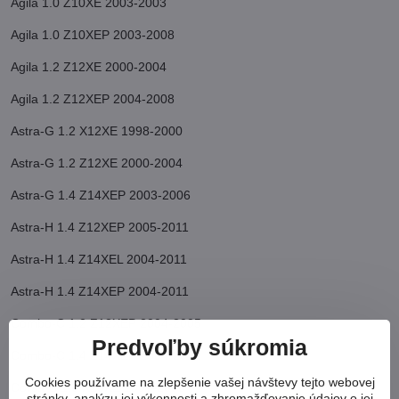
Agila 1.0 Z10XE 2003-2003
Agila 1.0 Z10XEP 2003-2008
Agila 1.2 Z12XE 2000-2004
Agila 1.2 Z12XEP 2004-2008
Astra-G 1.2 X12XE 1998-2000
Astra-G 1.2 Z12XE 2000-2004
Astra-G 1.4 Z14XEP 2003-2006
Astra-H 1.4 Z12XEP 2005-2011
Astra-H 1.4 Z14XEL 2004-2011
Astra-H 1.4 Z14XEP 2004-2011
Combo-C 1.2 Z12XEP 2004-2005
Predvoľby súkromia
Combo-C 1.4 Z14XEP 2004-2012
Cookies používame na zlepšenie vašej návštevy tejto webovej
Corsa-B 1.0 X10XE 1997-2000
stránky, analýzu jej výkonnosti a zhromažďovanie údajov o jej