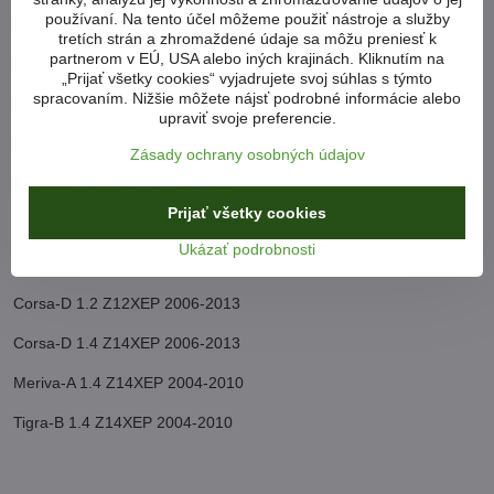
používaní. Na tento účel môžeme použiť nástroje a služby
Corsa-B 1.2 X12XE 1997-2000
tretích strán a zhromaždené údaje sa môžu preniesť k
partnerom v EÚ, USA alebo iných krajinách. Kliknutím na
Corsa-C 1.0 Z10XE 2000-2007
„Prijať všetky cookies“ vyjadrujete svoj súhlas s týmto
spracovaním. Nižšie môžete nájsť podrobné informácie alebo
Corsa-C 1.0 Z10XEP 2003-2007
upraviť svoje preferencie.
Corsa-C 1.2 Z12XE 2000-2007
Zásady ochrany osobných údajov
Corsa-C 1.2 Z12XEP 2004-2007
Prijať všetky cookies
Corsa-C 1.4 Z14XEP 2003-2007
Ukázať podrobnosti
Corsa-D 1.0 Z10XEP 2006-2013
Corsa-D 1.2 Z12XEP 2006-2013
Corsa-D 1.4 Z14XEP 2006-2013
Meriva-A 1.4 Z14XEP 2004-2010
Tigra-B 1.4 Z14XEP 2004-2010