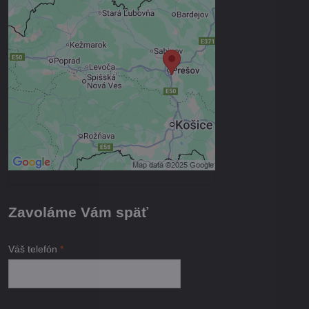
Externý obsah je blokovaný
Voľbami súkromia
Prajete si načítať externý obsah?
Povoliť tentokrát
Povoliť a zapamätať - súhlas s
druhom cookie: Funkčné
Otvoriť obsah v novom okne
Zavoláme Vám späť
Váš telefón
*