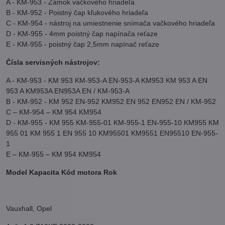
A - KM-953 - Zámok vačkového hriadeľa
B - KM-952 - Poistný čap kľukového hriadeľa
C - KM-954 - nástroj na umiestnenie snímača vačkového hriadeľa
D - KM-955 - 4mm poistný čap napínača reťaze
E - KM-955 - poistný čap 2,5mm napínač reťaze
Čísla servisných nástrojov:
A - KM-953 - KM 953 KM-953-A EN-953-A KM953 KM 953 A EN
953 A KM953A EN953A EN / KM-953-A
B - KM-952 - KM 952 EN-952 KM952 EN 952 EN952 EN / KM-952
C – KM-954 – KM 954 KM954
D - KM-955 - KM 955 KM-955-01 KM-955-1 EN-955-10 KM955 KM
955 01 KM 955 1 EN 955 10 KM95501 KM9551 EN95510 EN-955-
1
E – KM-955 – KM 954 KM954
Model Kapacita Kód motora Rok
Vauxhall, Opel