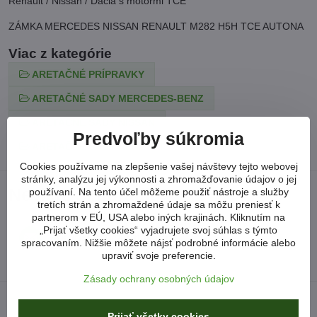
Renault / Nissan / Dacia s motormi TCE
ZÁMKA MERCEDES NISSAN RENAULT M282 H5H TCE AUTONA
Viac z kategórie
ARETAČNÉ PRÍPRAVKY
ARETAČNÉ SADY MERCEDES-BENZ
ARETAČNÉ SADY NISSAN
Predvoľby súkromia
ARETAČNÉ SADY RENAULT
Cookies používame na zlepšenie vašej návštevy tejto webovej
stránky, analýzu jej výkonnosti a zhromažďovanie údajov o jej
Neviete si poradiť?
používaní. Na tento účel môžeme použiť nástroje a služby
tretích strán a zhromaždené údaje sa môžu preniesť k
partnerom v EÚ, USA alebo iných krajinách. Kliknutím na
„Prijať všetky cookies“ vyjadrujete svoj súhlas s týmto
arkonsksro​@gmail​.com
spracovaním. Nižšie môžete nájsť podrobné informácie alebo
upraviť svoje preferencie.
Zásady ochrany osobných údajov
Prijať všetky cookies