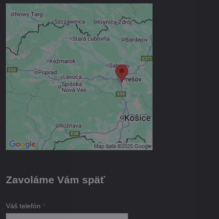
Externý obsah je blokovaný
Voľbami súkromia
Prajete si načítať externý obsah?
Povoliť tentokrát
Povoliť a zapamätať - súhlas s
druhom cookie: Funkčné
Otvoriť obsah v novom okne
Zavoláme Vám späť
Váš telefón
*