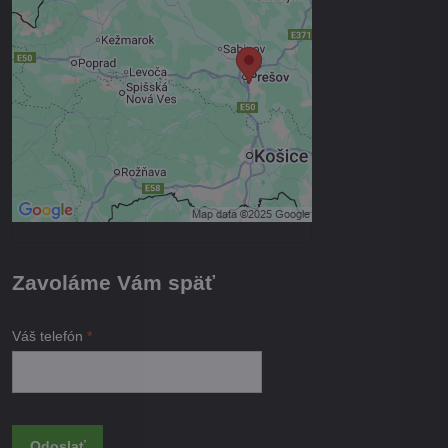
Voľbami súkromia
Prajete si načítať externý obsah?
Povoliť tentokrát
Povoliť a zapamätať - súhlas s
druhom cookie: Funkčné
Otvoriť obsah v novom okne
Zavoláme Vám späť
Váš telefón
*
Odoslať