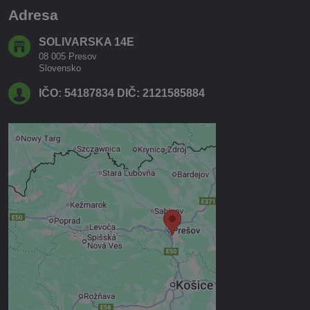
Adresa
SOLIVARSKA 14E
08 005 Presov
Slovensko
IČO: 54187834 DIČ: 2121585884
Externý obsah je blokovaný
Voľbami súkromia
Prajete si načítať externý obsah?
Povoliť tentokrát
Povoliť a zapamätať - súhlas s
druhom cookie: Funkčné