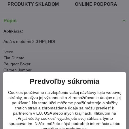
PRODUKTY SKLADOM
ONLINE PODPORA
Popis
Aplikácia:
Autá s motormi 3,0 HPI, HDI
Iveco
Fiat Ducato
Peugeot Boxer
Citroen Jumper
Predvoľby súkromia
Viac z kategórie
ARETAČNÉ PRÍPRAVKY
Cookies používame na zlepšenie vašej návštevy tejto webovej
stránky, analýzu jej výkonnosti a zhromažďovanie údajov o jej
ARETAČNÉ SADY PSA (PEUGEOT-CITROEN)
používaní. Na tento účel môžeme použiť nástroje a služby
tretích strán a zhromaždené údaje sa môžu preniesť k
ARETAČNÉ SADY FIAT
partnerom v EÚ, USA alebo iných krajinách. Kliknutím na
„Prijať všetky cookies“ vyjadrujete svoj súhlas s týmto
spracovaním. Nižšie môžete nájsť podrobné informácie alebo
Neviete si poradiť?
upraviť svoje preferencie.