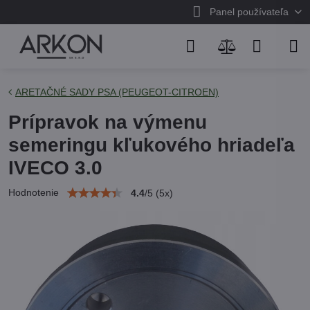
Panel používateľa
ARETAČNÉ SADY PSA (PEUGEOT-CITROEN)
Prípravok na výmenu
semeringu kľukového hriadeľa
IVECO 3.0
Hodnotenie
4.4
/
5
(
5
x)