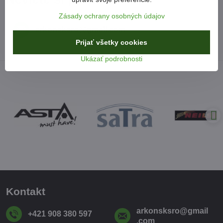
Zásady ochrany osobných údajov
arkonsksro​@gmail​.com
Prijať všetky cookies
Ukázať podrobnosti
Kontakt
arkonsksro​@gmail​
+421 908 380 597
.com