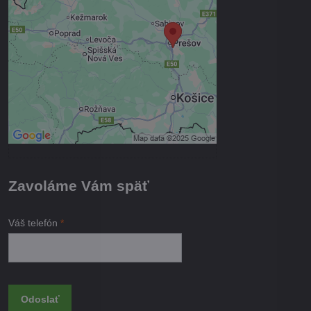
Prajete si načítať externý obsah?
Povoliť tentokrát
Povoliť a zapamätať - súhlas s
druhom cookie: Funkčné
Otvoriť obsah v novom okne
Zavoláme Vám späť
Váš telefón
*
Odoslať