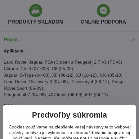
PRODUKTY SKLADOM
ONLINE PODPORA
Popis
Aplikácia:
Land Rover, Jaguar, PSA (Citroen a Peugeot) 2,7 V6 (TDV6)
Citroen: C5 III (07-009), C6 (05-09)
Jaguar: S-Type (04-08), XF (08-12), XJ (10-12), XJ6 (05-10)
Land Rover: Discovery 3 (04-09), Discovery 4 (09-12), Range
Rover Sport (05-09).
Peugeot: 407 (04-09), 407 kupé (06-09), 607 (04-11)
Kódy motora:
Predvoľby súkromia
2,7D / TDV6 / TDVi: 276DT
2,7D HDi: DT17BTED4 (UHZ)
Cookies používame na zlepšenie vašej návštevy tejto webovej
3.0 HDi: D20CTED4 (X8Z)
stránky, analýzu jej výkonnosti a zhromažďovanie údajov o jej
používaní. Na tento účel môžeme použiť nástroje a služby