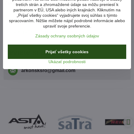
Viac z kategórie
tretích strán a zhromaždené údaje sa môžu preniesť k
partnerom v EÚ, USA alebo iných krajinách. Kliknutím na
ARETAČNÉ PRÍPRAVKY
„Prijať všetky cookies“ vyjadrujete svoj súhlas s týmto
spracovaním. Nižšie môžete nájsť podrobné informácie alebo
ARETAČNÉ SADY PSA (PEUGEOT-CITROEN)
upraviť svoje preferencie.
ARETAČNÉ SADY LAND ROVER
Zásady ochrany osobných údajov
Neviete si poradiť?
Prijať všetky cookies
Ukázať podrobnosti
arkonsksro​@gmail​.com