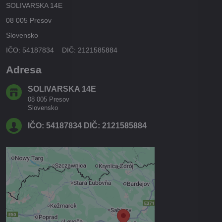
SOLIVARSKA 14E
08 005 Presov
Slovensko
IČO: 54187834 DIČ: 2121585884
Adresa
SOLIVARSKA 14E
08 005 Presov
Slovensko
IČO: 54187834 DIČ: 2121585884
Externý obsah je blokovaný
Voľbami súkromia
Prajete si načítať externý obsah?