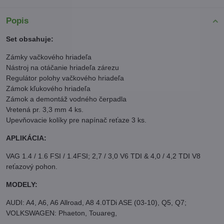
Popis
Set obsahuje:
Zámky vačkového hriadeľa
Nástroj na otáčanie hriadeľa zárezu
Regulátor polohy vačkového hriadeľa
Zámok kľukového hriadeľa
Zámok a demontáž vodného čerpadla
Vretená pr. 3,3 mm 4 ks.
Upevňovacie kolíky pre napínač reťaze 3 ks.
APLIKÁCIA:
VAG 1.4 / 1.6 FSI / 1.4FSI; 2,7 / 3,0 V6 TDI & 4,0 / 4,2 TDI V8
reťazový pohon.
MODELY:
AUDI: A4, A6, A6 Allroad, A8 4.0TDi ASE (03-10), Q5, Q7;
VOLKSWAGEN: Phaeton, Touareg,