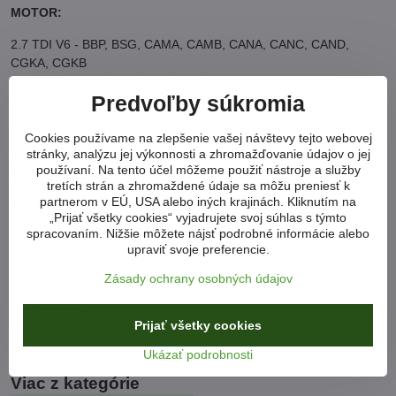
MOTOR:
2.7 TDI V6 - BBP, BSG, CAMA, CAMB, CANA, CANC, CAND,
CGKA, CGKB
3.0 TDI V6 - ASB, BKN, BKS, BMK, BMZ, BNG, BUG, ​​​​BUN, CAPA,
Predvoľby súkromia
CARA, CARB, CASA, CASB, CASC, CATA, CCMA, CCWA, CCWB,
CDTA, CDTB, CDUC, CDUD, CDYA, CDYB, CDYC, CEXA, CGQB,
CJMA, CKFB, CKFC, CLAA, CLAB, CLZB, CMHA, CRCA
Cookies používame na zlepšenie vašej návštevy tejto webovej
stránky, analýzu jej výkonnosti a zhromažďovanie údajov o jej
4,0 TDI V8 - ASE
používaní. Na tento účel môžeme použiť nástroje a služby
4,2 TDI V8 - BTR
tretích strán a zhromaždené údaje sa môžu preniesť k
partnerom v EÚ, USA alebo iných krajinách. Kliknutím na
Čísla servisných nástrojov:
„Prijať všetky cookies“ vyjadrujete svoj súhlas s týmto
spracovaním. Nižšie môžete nájsť podrobné informácie alebo
- OEM T40062
upraviť svoje preferencie.
- OEM T40041
- OEM T40049
Zásady ochrany osobných údajov
- OEM 3359
- OEM T40058
Prijať všetky cookies
- OEM T40060
- OEM 3242
Ukázať podrobnosti
Viac z kategórie