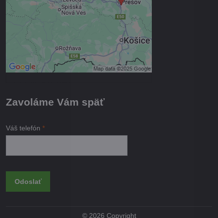
Povoliť tentokrát
Povoliť a zapamätať - súhlas s
druhom cookie: Funkčné
Otvoriť obsah v novom okne
Zavoláme Vám späť
Váš telefón
*
Odoslať
©
2026
Copyright