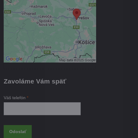
Prajete si načítať externý obsah?
Povoliť tentokrát
Povoliť a zapamätať - súhlas s
druhom cookie: Funkčné
Otvoriť obsah v novom okne
Zavoláme Vám späť
Váš telefón
*
Odoslať