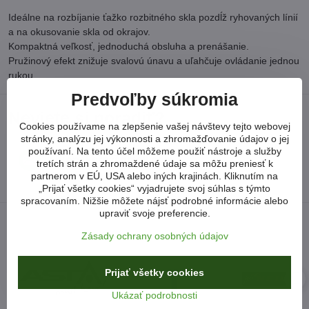
Ideálne na rozbíjanie ťažko rozbitného skla pozdĺž ryhovaných línií
a na okusovanie skla od okrajov.
Kompaktná veľkosť, jednoduchá obsluha a prenášanie.
Pružinový efekt znižuje svalovú únavu a uľahčuje ovládanie jednou
rukou.
Predvoľby súkromia
Neviete si poradiť?
Cookies používame na zlepšenie vašej návštevy tejto webovej
stránky, analýzu jej výkonnosti a zhromažďovanie údajov o jej
používaní. Na tento účel môžeme použiť nástroje a služby
arkonsksro​@gmail​.com
tretích strán a zhromaždené údaje sa môžu preniesť k
partnerom v EÚ, USA alebo iných krajinách. Kliknutím na
„Prijať všetky cookies“ vyjadrujete svoj súhlas s týmto
spracovaním. Nižšie môžete nájsť podrobné informácie alebo
upraviť svoje preferencie.
Zásady ochrany osobných údajov
Prijať všetky cookies
Ukázať podrobnosti