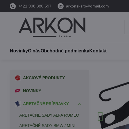
+421 908 380 597
arkonsksro@gmail.com
Novinky
O nás
Obchodné podmienky
Kontakt
AKCIOVÉ PRODUKTY
NOVINKY
ARETAČNÉ PRÍPRAVKY
ARETAČNÉ SADY ALFA ROMEO
ARETAČNÉ SADY BMW / MINI