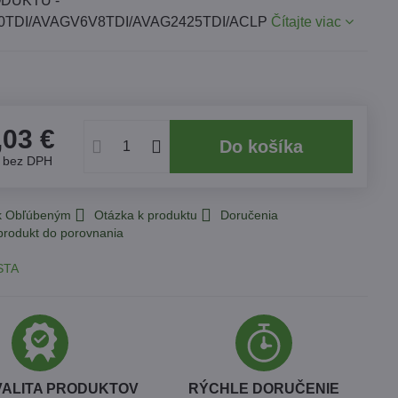
DUKTU -
0TDI/AVAGV6V8TDI/AVAG2425TDI/ACLP
Čítajte viac
,03 €
Do košíka
€
bez DPH
 k Obľúbeným
Otázka k produktu
Doručenia
STA
VALITA PRODUKTOV
RÝCHLE DORUČENIE