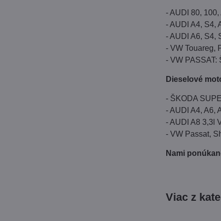
- AUDI 80, 100, 
- AUDI A4, S4, A
- AUDI A6, S4, 
- VW Touareg, P
- VW PASSAT: 
Dieselové mot
- ŠKODA SUP
- AUDI A4, A6, 
- AUDI A8 3,3l 
- VW Passat, S
Nami ponúkané
Viac z kat