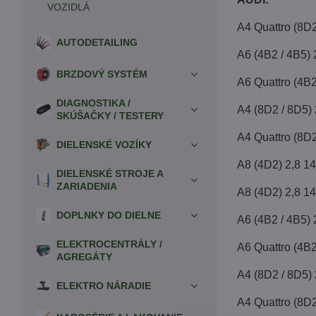
VOZIDLÁ
A4 Quattro (8D
AUTODETAILING
A6 (4B2 / 4B5)
BRZDOVÝ SYSTÉM
A6 Quattro (4B
DIAGNOSTIKA /
A4 (8D2 / 8D5)
SKÚŠAČKY / TESTERY
A4 Quattro (8D
DIELENSKÉ VOZÍKY
A8 (4D2) 2,8 1
DIELENSKÉ STROJE A
ZARIADENIA
A8 (4D2) 2,8 1
DOPLNKY DO DIELNE
A6 (4B2 / 4B5)
ELEKTROCENTRÁLY /
A6 Quattro (4B
AGREGÁTY
A4 (8D2 / 8D5)
ELEKTRO NÁRADIE
A4 Quattro (8D