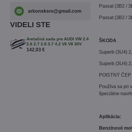
Passat (3B2 / 
arkonsksro​@gmail​.com
Passat (3B2 / 
VIDELI STE
Aretačná sada pre AUDI VW 2.4
ŠKODA
2.6 2.7 2.8 3.7 4.2 V6 V8 30V
142,03 €
Superb (3U4) 2
Superb (3U4) 2
POISTNÝ ČEP K
Používa sa pri 
špeciálne navrh
Aplikácia:
Benzínové mot