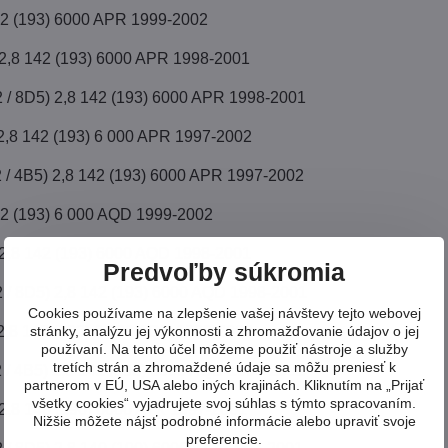
42 (193) 6000 APR 1999-2002
 2,8 142 (193) 6000 APR 1998-2001
2 / 8D5) 2,8 142 (193) 6000 APR 1998-2001
 2,8 142 (193) 6 000 APR 1997-2002
2 / 4B5) 2,8 142 (193) 6000 APR 1997-2002
42 (193) 6 000 AQD 1999-2002
 2,8 142 (193) 6000 AQD 1998-2001
Predvoľby súkromia
2 / 8D5) 2,8 142 (193) 6000 AQD 1998-2001
Cookies používame na zlepšenie vašej návštevy tejto webovej
 2,8 142 (193) 6 000 AQD 1999-2002
stránky, analýzu jej výkonnosti a zhromažďovanie údajov o jej
používaní. Na tento účel môžeme použiť nástroje a služby
tretích strán a zhromaždené údaje sa môžu preniesť k
2 / 4B5) 2,8 142 (193) 6000 AQD 1999-2002
partnerom v EÚ, USA alebo iných krajinách. Kliknutím na „Prijať
všetky cookies“ vyjadrujete svoj súhlas s týmto spracovaním.
 2,8 140 (190) 6000 ATX 1997-2001
Nižšie môžete nájsť podrobné informácie alebo upraviť svoje
preferencie.