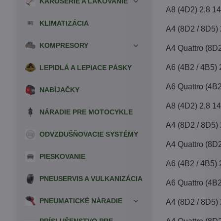
KAROSÉRIE A LAKOVANIE
A8 (4D2) 2,8 1
KLIMATIZÁCIA
A4 (8D2 / 8D5)
KOMPRESORY
A4 Quattro (8D
A6 (4B2 / 4B5)
LEPIDLÁ A LEPIACE PÁSKY
A6 Quattro (4B
NABÍJAČKY
A8 (4D2) 2,8 1
NÁRADIE PRE MOTOCYKLE
A4 (8D2 / 8D5)
ODVZDUŠŇOVACIE SYSTÉMY
A4 Quattro (8D
PIESKOVANIE
A6 (4B2 / 4B5)
PNEUSERVIS A VULKANIZÁCIA
A6 Quattro (4B
PNEUMATICKÉ NÁRADIE
A4 (8D2 / 8D5)