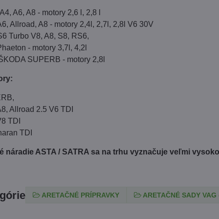
A4, A6, A8 - motory 2,6 l, 2,8 l
6, Allroad, A8 - motory 2,4l, 2,7l, 2,8l V6 30V
S6 Turbo V8, A8, S8, RS6,
haeton - motory 3,7l, 4,2l
ŠKODA SUPERB - motory 2,8l
ory:
ERB,
A8, Allroad 2.5 V6 TDI
V8 TDI
haran TDI
 náradie ASTA / SATRA sa na trhu vyznačuje veľmi vysokou
egórie
ARETAČNÉ PRÍPRAVKY
ARETAČNÉ SADY VAG 