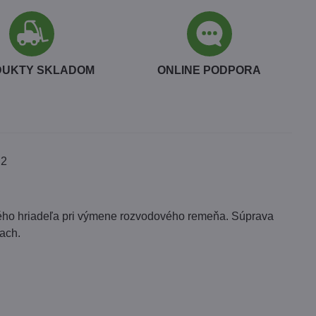
DUKTY SKLADOM
ONLINE PODPORA
.2
vého hriadeľa pri výmene rozvodového remeňa. Súprava
ach.