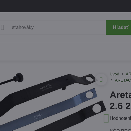
Hľadať
Úvod
AR
ARETAČ
Aret
2.6 
Hodnoten