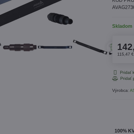
KÓD PRO
AVAG273
Skladom
142
115,47 
Pridať
Výrobca:
A
100% K