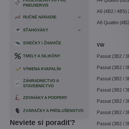
PRÍSLUŠENSTVO PRE
A4 Quattro (8D
PNEUSERVIS
A6 (4B2 / 4B5)
RUČNÉ NÁRADIE
A6 Quattro (4B
SŤAHOVÁKY
SVIEČKY / ŽHAVIČE
VW
TMELY A SILIKÓNY
Passat (3B2 / 
Passat (3B2 / 
VÝMENA KVAPALÍN
Passat (3B2 / 
ZÁHRADNÍCTVO A
STAVEBNÍCTVO
Passat (3B2 / 
ZDVIHÁKY A PODPERY
Passat (3B2 / 
ZVÁRAČKY A PRÍSLUŠENSTVO
Passat (3B2 / 
Neviete si poradiť?
Passat (3B2 / 