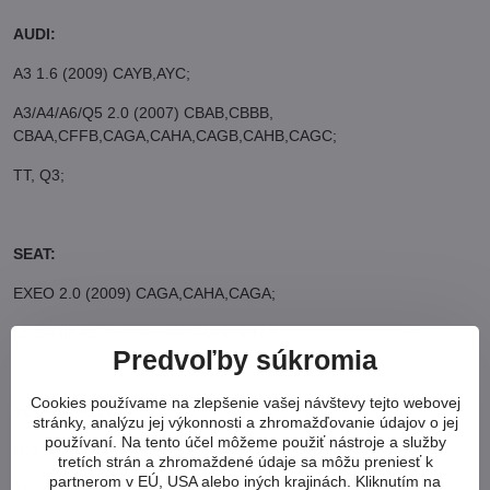
AUDI:
A3 1.6 (2009) CAYB,AYC;
A3/A4/A6/Q5 2.0 (2007) CBAB,CBBB,
CBAA,CFFB,CAGA,CAHA,CAGB,CAHB,CAGC;
TT, Q3;
SEAT:
EXEO 2.0 (2009) CAGA,CAHA,CAGA;
LEON III, ALTEA, ALHAMBRA II, IBIZA.
Predvoľby súkromia
Cookies používame na zlepšenie vašej návštevy tejto webovej
VOLKSVAGEN:
stránky, analýzu jej výkonnosti a zhromažďovanie údajov o jej
používaní. Na tento účel môžeme použiť nástroje a služby
GOLF V,VI /GOLF PLUS 1.6 (2009) CAYB,CAYC;
tretích strán a zhromaždené údaje sa môžu preniesť k
partnerom v EÚ, USA alebo iných krajinách. Kliknutím na
TIGUAN/PASSAT/EOS/GOLF/GOLF PLUS/ 2.0 (2008)