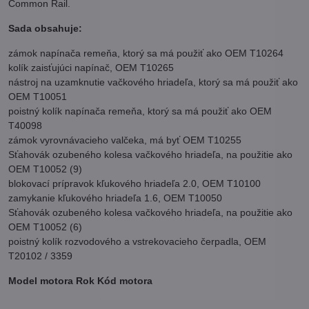
Common Rail.
Sada obsahuje:
zámok napínača remeňa, ktorý sa má použiť ako OEM T10264
kolík zaisťujúci napínač, OEM T10265
nástroj na uzamknutie vačkového hriadeľa, ktorý sa má použiť ako
OEM T10051
poistný kolík napínača remeňa, ktorý sa má použiť ako OEM
T40098
zámok vyrovnávacieho valčeka, má byť OEM T10255
Sťahovák ozubeného kolesa vačkového hriadeľa, na použitie ako
OEM T10052 (9)
blokovací prípravok kľukového hriadeľa 2.0, OEM T10100
zamykanie kľukového hriadeľa 1.6, OEM T10050
Sťahovák ozubeného kolesa vačkového hriadeľa, na použitie ako
OEM T10052 (6)
poistný kolík rozvodového a vstrekovacieho čerpadla, OEM
T20102 / 3359
Model motora Rok Kód motora