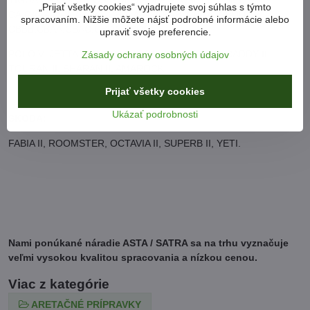
„Prijať všetky cookies“ vyjadrujete svoj súhlas s týmto
CA,CAAA,CAAB, AAC, CHA, AVA, CBAB, CBDA, CBDD,
spracovaním. Nižšie môžete nájsť podrobné informácie alebo
CBBB,CBAA,CBAC,CBDA,CBDC;
upraviť svoje preferencie.
POLO V, JETTA V/VI, SCIRIOCCO III, BEETLE II, CADDY II,
Zásady ochrany osobných údajov
TOURAN II, SHARAN II, AMAROCK
Prijať všetky cookies
Ukázať podrobnosti
SKODA:
FABIA II, ROOMSTER, OCTAVIA II, SUPERB II, YETI.
Nami ponúkané náradie ASTA / SATRA sa na trhu vyznačuje
veľmi vysokou kvalitou spracovania a nízkou cenou.
Viac z kategórie
ARETAČNÉ PRÍPRAVKY