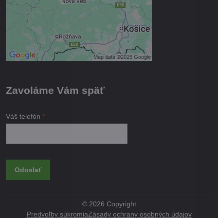
Povoliť a zapamätať - súhlas s
druhom cookie: Funkčné
Otvoriť obsah v novom okne
Zavoláme Vám späť
Váš telefón
*
Odoslať
©
2026
Copyright
Predvoľby súkromia
Zásady ochrany osobných údajov