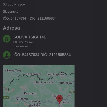
08 005 Presov
Slovensko
IČO: 54187834 DIČ: 2121585884
Adresa
SOLIVARSKA 14E
08 005 Presov
Slovensko
IČO: 54187834 DIČ: 2121585884
Externý obsah je blokovaný
Voľbami súkromia
Prajete si načítať externý obsah?
Povoliť tentokrát