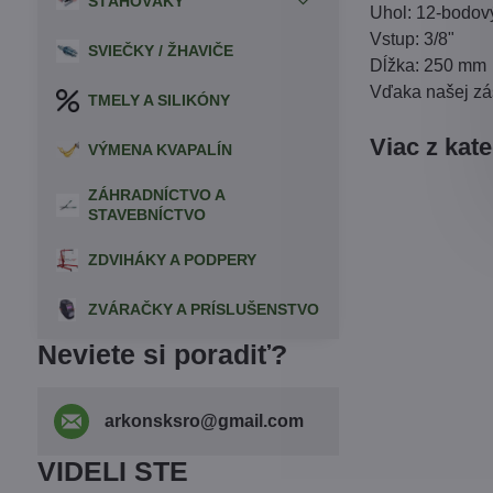
SŤAHOVÁKY
Uhol: 12-bodov
Vstup: 3/8"
SVIEČKY / ŽHAVIČE
Dĺžka: 250 mm
Vďaka našej zás
TMELY A SILIKÓNY
Viac z kat
VÝMENA KVAPALÍN
ZÁHRADNÍCTVO A
STAVEBNÍCTVO
ZDVIHÁKY A PODPERY
ZVÁRAČKY A PRÍSLUŠENSTVO
Neviete si poradiť?
arkonsksro​@gmail​.com
VIDELI STE