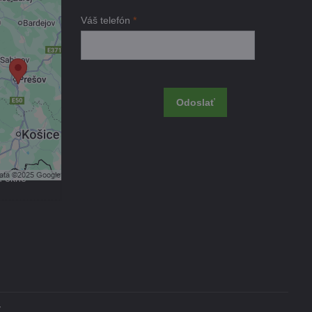
je
Váš telefón
*
ami
 obsah?
Odoslať
úhlas s
kčné
m okne
v