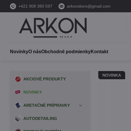
+421 908 380 597
arkonsksro@gmail.com
Novinky
O nás
Obchodné podmienky
Kontakt
NOVINKA
AKCIOVÉ PRODUKTY
NOVINKY
ARETAČNÉ PRÍPRAVKY
AUTODETAILING