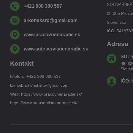
SOLIVARSKA
+421 908 380 597
08 005 Preso
arkonsksro​@gmail​.com
Slovensko
IČO: 541878
www​.pracovnenaradie​.sk
Adresa
www​.autoservisnenaradie​.sk
SOLI
Kontakt
08 00
Slove
telefon: +421 908 380 597
IČO: 
E-mail: arkonsksro@gmail.com
Web: https://www.pracovnenaradie.sk/
https://www.autoservisnenaradie.sk/