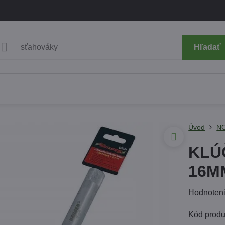
Hľadať
Úvod
N
KLÚ
16M
Hodnoten
Kód prod