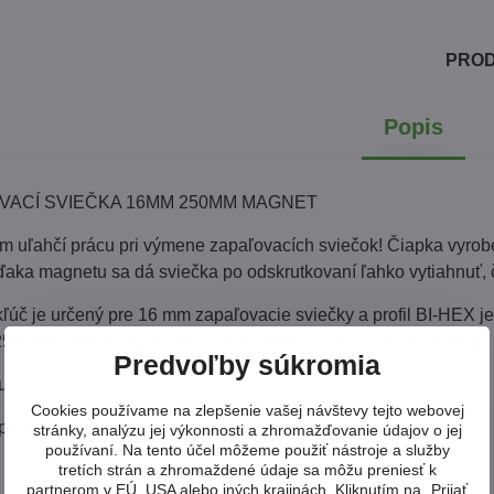
PRO
Popis
VACÍ SVIEČKA 16MM 250MM MAGNET
vám uľahčí prácu pri výmene zapaľovacích sviečok! Čiapka vyrob
ďaka magnetu sa dá sviečka po odskrutkovaní ľahko vytiahnuť, č
kľúč je určený pre 16 mm zapaľovacie sviečky a profil BI-HEX 
 250 mm umožňuje jednoduché a pohodlné používanie náradia.
Predvoľby súkromia
uktu:
Cookies používame na zlepšenie vašej návštevy tejto webovej
paľovacie sviečky
stránky, analýzu jej výkonnosti a zhromažďovanie údajov o jej
používaní. Na tento účel môžeme použiť nástroje a služby
tretích strán a zhromaždené údaje sa môžu preniesť k
partnerom v EÚ, USA alebo iných krajinách. Kliknutím na „Prijať