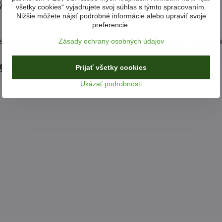
ý
všetky cookies“ vyjadrujete svoj súhlas s týmto spracovaním.
Nižšie môžete nájsť podrobné informácie alebo upraviť svoje
preferencie.
uvke bude výmena sviečok jednoduchá a rýchla a pri použití pr
Zásady ochrany osobných údajov
egórie
NOVINKY
AKCIOVÉ PRODUKTY
Prijať všetky cookies
Ukázať podrobnosti