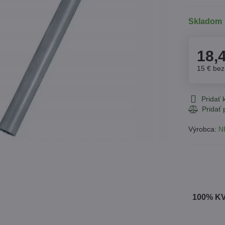
Skladom
18,
15 €
be
Pridať
Výrobca:
N
100% K