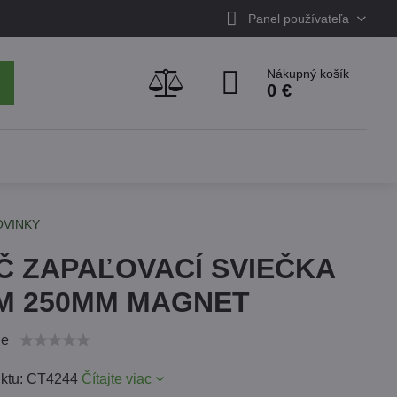
Panel používateľa
Nákupný košík
0 €
OVINKY
Č ZAPAĽOVACÍ SVIEČKA
M 250MM MAGNET
ie
uktu: CT4244
Čítajte viac