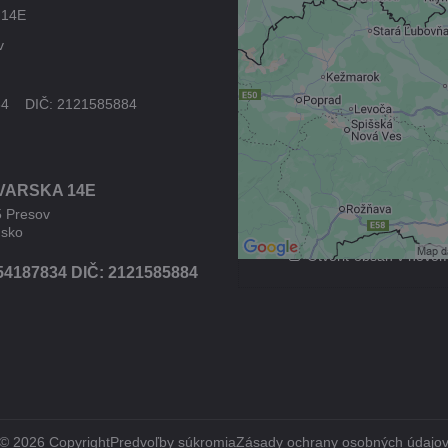
Externý obsah 
 14E
blokovaný Voľb
v
súkromia
Prajete si načítať externý
34 DIČ: 2121585884
Povoliť tentokrát
VARSKA 14E
Povoliť a zapamätať - s
druhom cookie: Fun
5 Presov
nsko
Otvoriť obsah v novo
54187834 DIČ: 2121585884
©
2026
Copyright
Predvoľby súkromia
Zásady ochrany osobných údajo