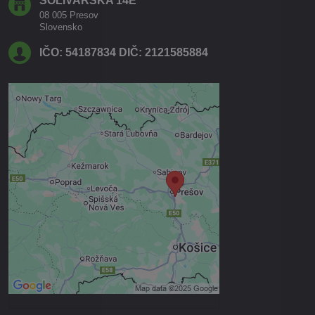
SOLIVARSKA 14E
08 005 Presov
Slovensko
IČO: 54187834 DIČ: 2121585884
Externý obsah je blokovaný
Voľbami súkromia
Prajete si načítať externý obsah?
Povoliť tentokrát
Povoliť a zapamätať - súhlas s
druhom cookie: Funkčné
Otvoriť obsah v novom okne