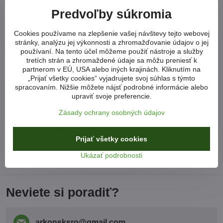
4. NOHY S NASTAVITEĽNOU VÝŠKOU 4KS
Predvoľby súkromia
5. UNIVERZÁLNE CHÁPADLÁ (kalené, skrutky 8,8) na upevnenie
Cookies používame na zlepšenie vašej návštevy tejto webovej
auta 4ks
stránky, analýzu jej výkonnosti a zhromažďovanie údajov o jej
používaní. Na tento účel môžeme použiť nástroje a služby
6. HYDRAULICKÁ PUMPA 20T
tretích strán a zhromaždené údaje sa môžu preniesť k
partnerom v EÚ, USA alebo iných krajinách. Kliknutím na
8. 20 TONOVÝ HYDRAULICKÝ OVLÁDAČ
„Prijať všetky cookies“ vyjadrujete svoj súhlas s týmto
spracovaním. Nižšie môžete nájsť podrobné informácie alebo
upraviť svoje preferencie.
Zásady ochrany osobných údajov
Viac z kategórie
Prijať všetky cookies
KAROSÉRIE A LAKOVANIE
OPRAVY KAROSÉRIE
Ukázať podrobnosti
NOVINKY
Neviete si poradiť?
arkonsksro​@gmail​.com