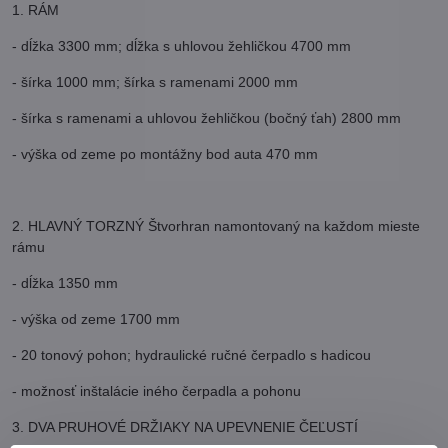
1. RÁM
- dĺžka 3300 mm; dĺžka s uhlovou žehličkou 4700 mm
- šírka 1000 mm; šírka s ramenami 2000 mm
- šírka s ramenami a uhlovou žehličkou (bočný ťah) 2800 mm
- výška od zeme po montážny bod auta 470 mm
2. HLAVNÝ TORZNÝ Štvorhran namontovaný na každom mieste
rámu
- dĺžka 1350 mm
- výška od zeme 1700 mm
- 20 tonový pohon; hydraulické ručné čerpadlo s hadicou
- možnosť inštalácie iného čerpadla a pohonu
3. DVA PRUHOVÉ DRŽIAKY NA UPEVNENIE ČEĽUSTÍ