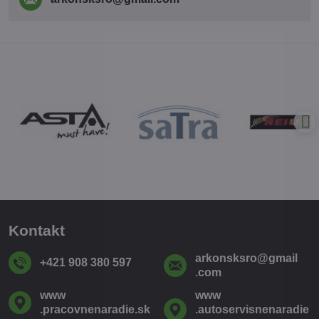
Kontakt
arkonsksro​@gmail​
+421 908 380 597
.com
www​
www​
.pracovnenaradie​.sk
.autoservisnenaradie​