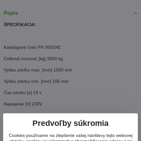
Popis
ŠPECIFIKÁCIA:
Katalógové číslo PX-3500XE
Celková nosnosť [kg] 3500 kg
Výška zdvihu max. [mm] 1000 mm
Výška zdvihu min. [mm] 105 mm
Čas zdvihu [s] 19 s
Napájanie [V] 230V
Výkon motora [kW] 2,2 kW
Predvoľby súkromia
Typ pohonu Hydraulická synchronizácia Systém s pevnou
západkou Elektr
Cookies používame na zlepšenie vašej návštevy tejto webovej