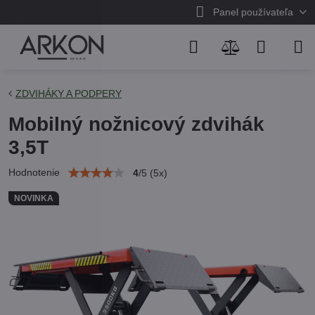
Panel používateľa
ZDVIHÁKY A PODPERY
Mobilný nožnicový zdvihák
3,5T
Hodnotenie
4
/
5
(
5
x)
NOVINKA