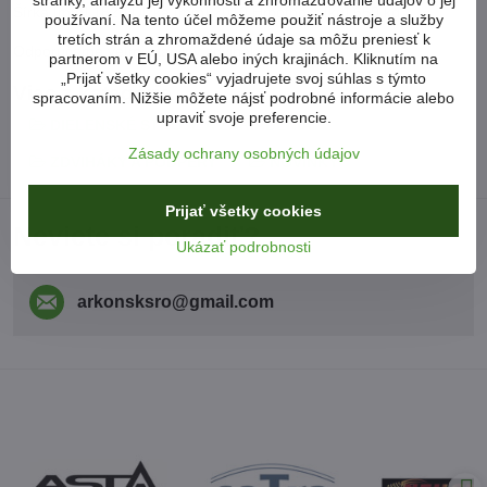
stránky, analýzu jej výkonnosti a zhromažďovanie údajov o jej
Šírka [mm] 1820 Dĺžka [mm] 2010 Hmotnosť [kg] 650 kg
používaní. Na tento účel môžeme použiť nástroje a služby
tretích strán a zhromaždené údaje sa môžu preniesť k
Odporúčame veľmi stabilný zdvihák.
partnerom v EÚ, USA alebo iných krajinách. Kliknutím na
„Prijať všetky cookies“ vyjadrujete svoj súhlas s týmto
Viac z kategórie
spracovaním. Nižšie môžete nájsť podrobné informácie alebo
upraviť svoje preferencie.
DIELENSKÉ STROJE A ZARIADENIA
Zásady ochrany osobných údajov
ZDVIHÁKY A PODPERY
NOVINKY
Prijať všetky cookies
Neviete si poradiť?
Ukázať podrobnosti
arkonsksro​@gmail​.com