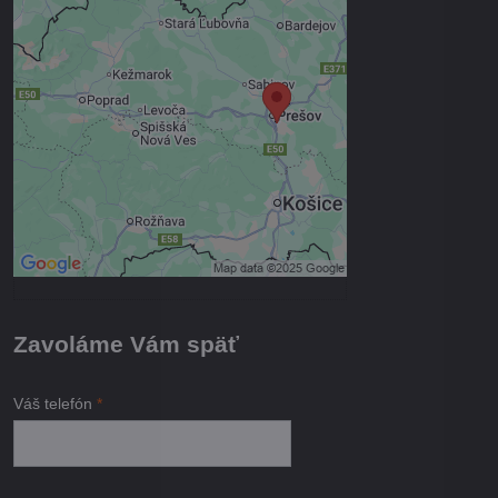
Externý obsah je blokovaný
Voľbami súkromia
Prajete si načítať externý obsah?
Povoliť tentokrát
Povoliť a zapamätať - súhlas s
druhom cookie: Funkčné
Otvoriť obsah v novom okne
Zavoláme Vám späť
Váš telefón
*