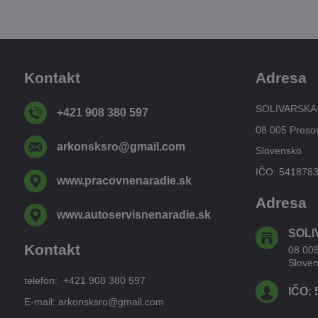
Kontakt
Adresa
SOLIVARSKA
+421 908 380 597
08 005 Preso
arkonsksro​@gmail​.com
Slovensko
IČO: 541878
www​.pracovnenaradie​.sk
Adresa
www​.autoservisnenaradie​.sk
SOLI
Kontakt
08 00
Slove
telefon: +421 908 380 597
IČO: 
E-mail: arkonsksro@gmail.com