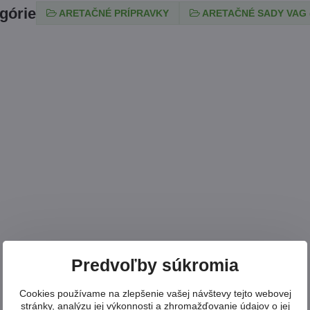
egórie
ARETAČNÉ PRÍPRAVKY
ARETAČNÉ SADY VAG 
Predvoľby súkromia
Cookies používame na zlepšenie vašej návštevy tejto webovej
stránky, analýzu jej výkonnosti a zhromažďovanie údajov o jej