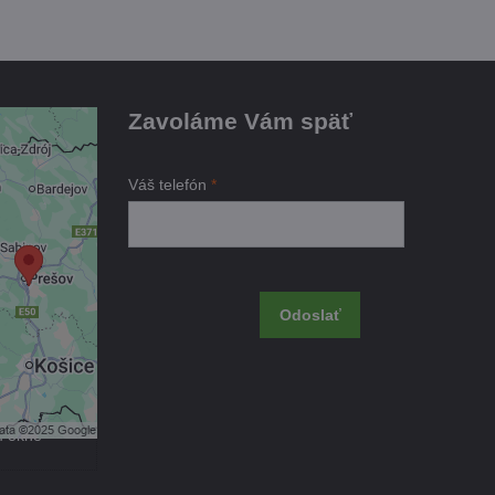
Zavoláme Vám späť
je
Váš telefón
*
ami
 obsah?
Odoslať
úhlas s
kčné
m okne