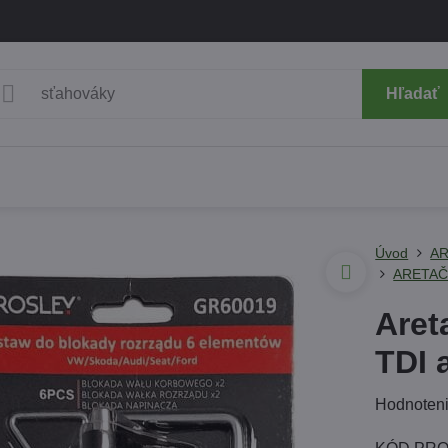
Hľadať
Úvod
AR
ARETAČ
Areta
TDI 
Hodnoten