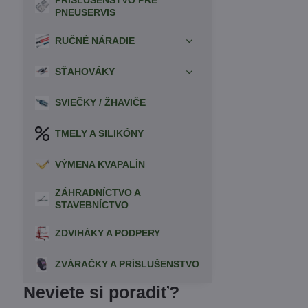
PRÍSLUŠENSTVO PRE
PNEUSERVIS
RUČNÉ NÁRADIE
SŤAHOVÁKY
SVIEČKY / ŽHAVIČE
TMELY A SILIKÓNY
VÝMENA KVAPALÍN
ZÁHRADNÍCTVO A
STAVEBNÍCTVO
ZDVIHÁKY A PODPERY
ZVÁRAČKY A PRÍSLUŠENSTVO
Neviete si poradiť?