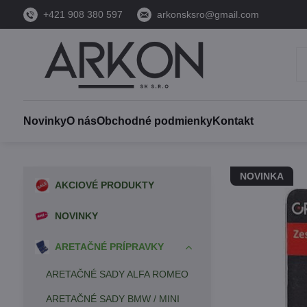
+421 908 380 597
arkonsksro@gmail.com
Novinky
O nás
Obchodné podmienky
Kontakt
NOVINKA
AKCIOVÉ PRODUKTY
NOVINKY
ARETAČNÉ PRÍPRAVKY
ARETAČNÉ SADY ALFA ROMEO
ARETAČNÉ SADY BMW / MINI