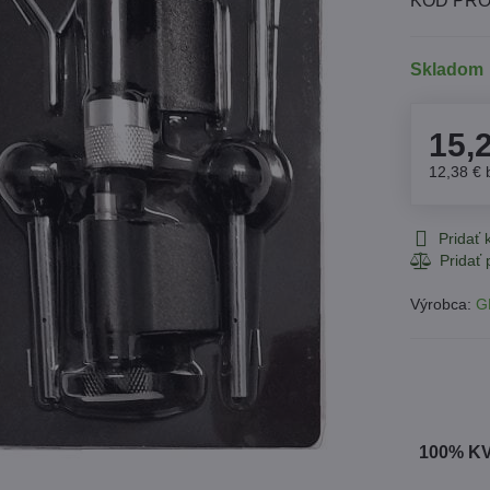
KÓD PRO
Skladom
15,
12,38 €
Pridať
Výrobca:
G
100% K