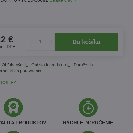
DUKTU - 9CE0-50892
Čítajte viac
22 €
Do košíka
bez DPH
 k Obľúbeným
Otázka k produktu
Doručenia
ROSLEY
VALITA PRODUKTOV
RÝCHLE DORUČENIE