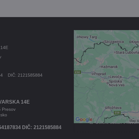
Externý obsah 
 14E
blokovaný Voľb
v
súkromia
Prajete si načítať externý
34 DIČ: 2121585884
Povoliť tentokrát
VARSKA 14E
Povoliť a zapamätať - s
druhom cookie: Fun
5 Presov
nsko
Otvoriť obsah v novo
54187834 DIČ: 2121585884