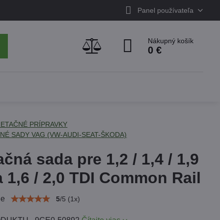
Panel používateľa
Nákupný košík
0 €
ETAČNÉ PRÍPRAVKY
NÉ SADY VAG (VW-AUDI-SEAT-ŠKODA)
čná sada pre 1,2 / 1,4 / 1,9
a 1,6 / 2,0 TDI Common Rail
ie
5
/
5
(
1
x)