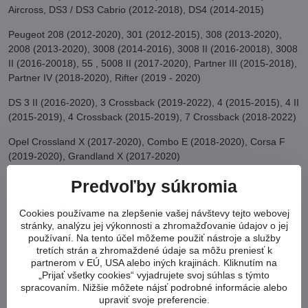
Aircross, DS3 / DS3 Cabrio (2012-2018), DS4 (2014-2015)
Peugeot 208 (2012-2020), 301 (2012-2015), 308 (2013-2020),
2008 (2013-2020), 3008 (2014-2016), 3008 II (2016-20018), 3008
II (2016-20018), 55 , 5008 II (2017-2020), Partner III (2015-2018),
Partner IV (2018-2020), Rifter (2019 - 2020)
DS 3 II (2016-2020), 3 Crossback (2019-2022), 4 (2015-2015), 4 II
(2015-2019), 4 Crossback (2015-2019), 7 Crossback (2018-2022)
Opel Crossland X (2017-2020), Combo E (2018-2020), Corsa F
(2019-2020), Grandland X (2017-2020)
Predvoľby súkromia
Kódy motora:
Cookies používame na zlepšenie vašej návštevy tejto webovej
stránky, analýzu jej výkonnosti a zhromažďovanie údajov o jej
EB2 3-valcové motory:
používaní. Na tento účel môžeme použiť nástroje a služby
tretích strán a zhromaždené údaje sa môžu preniesť k
D12XHL, D12XHT, EB2ADT, EB2ADT (HNP), EB2ADT / LES,
partnerom v EÚ, USA alebo iných krajinách. Kliknutím na
EB2ADT / LES / D12XHL, EB2ADTD, EB2ADTD (HNK), EB2ADTS,
„Prijať všetky cookies“ vyjadrujete svoj súhlas s týmto
EB2ADTS (HNS), EB2ADTS / LEG, 2ADLES, 2ADEBADTS
spracovaním. Nižšie môžete nájsť podrobné informácie alebo
/2TS,2AD2ADTS /2TS,2AD2ADTS , EB2ADTX (HNN), EB2DTS
upraviť svoje preferencie.