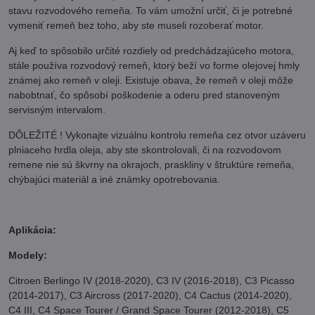
stavu rozvodového remeňa. To vám umožní určiť, či je potrebné
vymeniť remeň bez toho, aby ste museli rozoberať motor.
Aj keď to spôsobilo určité rozdiely od predchádzajúceho motora,
stále používa rozvodový remeň, ktorý beží vo forme olejovej hmly
známej ako remeň v oleji. Existuje obava, že remeň v oleji môže
nabobtnať, čo spôsobí poškodenie a oderu pred stanoveným
servisným intervalom.
DÔLEŽITÉ ! Vykonajte vizuálnu kontrolu remeňa cez otvor uzáveru
plniaceho hrdla oleja, aby ste skontrolovali, či na rozvodovom
remene nie sú škvrny na okrajoch, praskliny v štruktúre remeňa,
chýbajúci materiál a iné známky opotrebovania.
Aplikácia:
Modely:
Citroen Berlingo IV (2018-2020), C3 IV (2016-2018), C3 Picasso
(2014-2017), C3 Aircross (2017-2020), C4 Cactus (2014-2020),
C4 III, C4 Space Tourer / Grand Space Tourer (2012-2018), C5