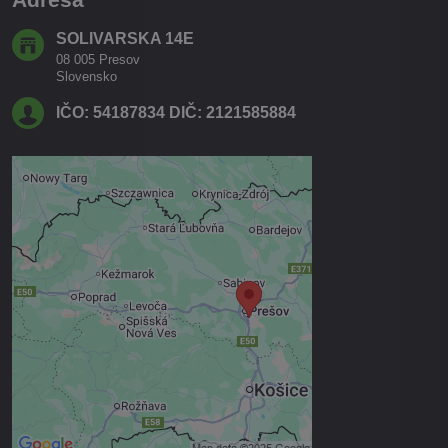
SOLIVARSKA 14E
08 005 Presov
Slovensko
IČO: 54187834 DIČ: 2121585884
Externý obsah je blokovaný
Voľbami súkromia
Prajete si načítať externý obsah?
Povoliť tentokrát
Povoliť a zapamätať - súhlas s
druhom cookie: Funkčné
Otvoriť obsah v novom okne