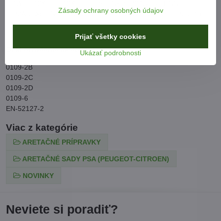
(HNY), F12XHT, F12XHT / LES, HNK (EB2ADTD), HNN
Zásady ochrany osobných údajov
(EB2ADTX), HNP (EB2ADT), SNS (EB2ADTS), HNY (EB2DTS)
Prijať všetky cookies
OEM označenie nástrojov:
Ukázať podrobnosti
0109-2B
0109-2C
0109-2D
0109-6
EN-52127-2
Viac z kategórie
ARETAČNÉ PRÍPRAVKY
ARETAČNÉ SADY PSA (PEUGEOT-CITROEN)
NOVINKY
Neviete si poradiť?