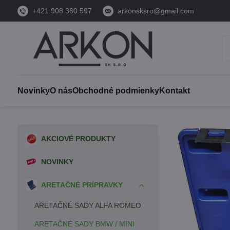
+421 908 380 597
arkonsksro@gmail.com
Novinky
O nás
Obchodné podmienky
Kontakt
AKCIOVÉ PRODUKTY
NOVINKY
ARETAČNÉ PRÍPRAVKY
ARETAČNÉ SADY ALFA ROMEO
ARETAČNÉ SADY BMW / MINI