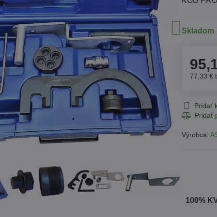
KÓD PRO
Skladom
95,
77,33 €
Pridať
Výrobca:
A
100% K