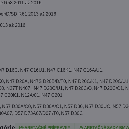
D R58 2011 až 2016
er/D/SD R61 2013 až 2016
2013 až 2016
N47 D16C, N47 C16U1, N47 C16K1, N47 C16A/U1,
K0, N47 D20A, N47S D20B/D/T0, N47 D20C/K1, N47 D20C/U1
0, N27T N407 , N47 D20C/U1, N47 D20C/O, N47 D20C/O1, 
7 C20K1, N12A/01, N47 C201
, N57 D30A/O0, N57 D30A/O1, N57 D30, N57 D30UO, N57 D3
0A07, D57 D73A07/D07 /T0, N57 D30C
egórie
ARETAČNÉ PRÍPRAVKY
ARETAČNÉ SADY BMW 