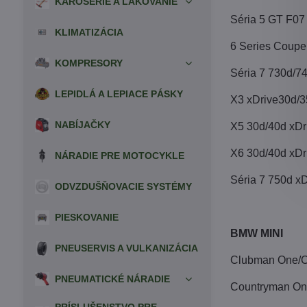
KAROSÉRIE A LAKOVANIE
Séria 5 GT F07
KLIMATIZÁCIA
6 Series Coupe
KOMPRESORY
Séria 7 730d/7
LEPIDLÁ A LEPIACE PÁSKY
X3 xDrive30d/3
NABÍJAČKY
X5 30d/40d xDr
X6 30d/40d xDr
NÁRADIE PRE MOTOCYKLE
Séria 7 750d x
ODVZDUŠŇOVACIE SYSTÉMY
PIESKOVANIE
BMW MINI
PNEUSERVIS A VULKANIZÁCIA
Clubman One/Co
PNEUMATICKÉ NÁRADIE
Countryman On