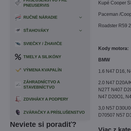
PRÍSLUŠENSTVO PRE
Kupé Cooper S
PNEUSERVIS
Paceman /Coop
RUČNÉ NÁRADIE
Roadster R59 
SŤAHOVÁKY
SVIEČKY / ŽHAVIČE
Kody motora:
TMELY A SILIKÓNY
BMW
VÝMENA KVAPALÍN
1.6 N47 D16, 
ZÁHRADNÍCTVO A
2.0 N47 D20A/
STAVEBNÍCTVO
N27T N407 D20
N47 D20O1, N4
ZDVIHÁKY A PODPERY
3,0 N57 D30U0
ZVÁRAČKY A PRÍSLUŠENSTVO
D70507 N57 D3
Neviete si poradiť?
Viac z kat