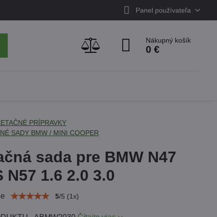
Panel používateľa
Nákupný košík
0 €
ETAČNÉ PRÍPRAVKY
NÉ SADY BMW / MINI COOPER
ačná sada pre BMW N47
 N57 1.6 2.0 3.0
ie
5
/
5
(
1
x)