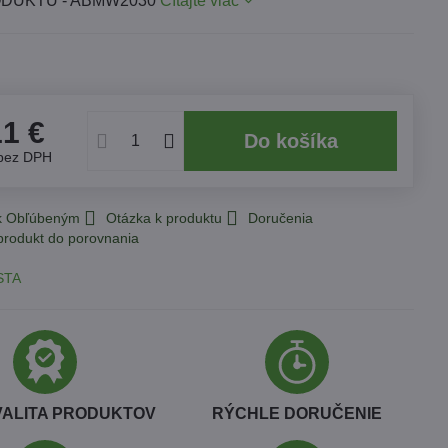
DUKTU - ABMW2030
Čítajte viac
11 €
Do košíka
bez DPH
 k Obľúbeným
Otázka k produktu
Doručenia
STA
VALITA PRODUKTOV
RÝCHLE DORUČENIE