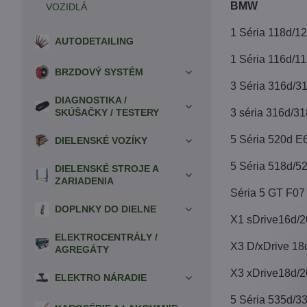
BMW
VOZIDLÁ
1 Séria 118d/1
AUTODETAILING
1 Séria 116d/1
BRZDOVÝ SYSTÉM
3 Séria 316d/3
DIAGNOSTIKA /
SKÚŠAČKY / TESTERY
3 séria 316d/3
5 Séria 520d E
DIELENSKÉ VOZÍKY
5 Séria 518d/5
DIELENSKÉ STROJE A
ZARIADENIA
Séria 5 GT F07
DOPLNKY DO DIELNE
X1 sDrive16d/2
ELEKTROCENTRÁLY /
X3 D/xDrive 18
AGREGÁTY
X3 xDrive18d/2
ELEKTRO NÁRADIE
5 Séria 535d/3