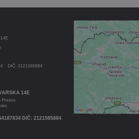
Externý obsah 
 14E
blokovaný Voľb
v
súkromia
Prajete si načítať externý
34 DIČ: 2121585884
Povoliť tentokrát
VARSKA 14E
Povoliť a zapamätať - s
druhom cookie: Fun
5 Presov
nsko
Otvoriť obsah v novo
54187834 DIČ: 2121585884