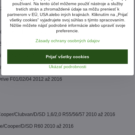
používaní. Na tento účel môžeme použiť nástroje a služby
 2009 až 2014
tretích strán a zhromaždené údaje sa môžu preniesť k
partnerom v EÚ, USA alebo iných krajinách. Kliknutím na „Prijať
všetky cookies“ vyjadrujete svoj súhlas s týmto spracovaním.
 30d F12/13/F06 2011 až 2014
Nižšie môžete nájsť podrobné informácie alebo upraviť svoje
preferencie.
40d/xDrive F01/02/04 2008 až 2014
Zásady ochrany osobných údajov
5d F25 2011 až 2016
ive E70 2010 až 2013
Prijať všetky cookies
Ukázať podrobnosti
ive E71/72 2010 až 2014
Drive F01/02/04 2012 až 2016
oper/Clubvan/D/SD 1,6/2,0 R55/56/57 2010 až 2016
e/Cooper/D/SD R60 2010 až 2016