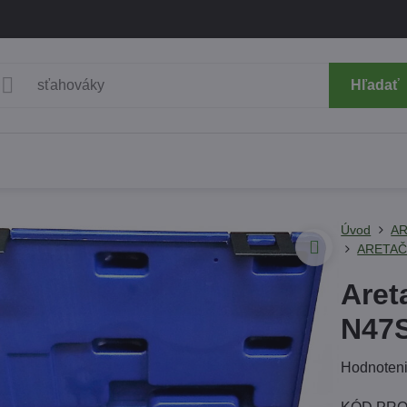
Hľadať
Úvod
AR
ARETAČ
Aret
N47S
Hodnoten