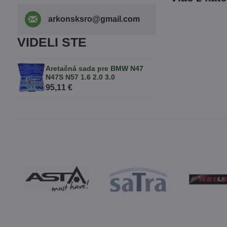
arkonsksro​@gmail​.com
VIDELI STE
Aretačná sada pre BMW N47
N47S N57 1.6 2.0 3.0
95,11 €