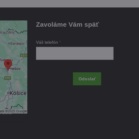
Zavoláme Vám späť
je
Váš telefón
*
ami
 obsah?
Odoslať
úhlas s
kčné
m okne