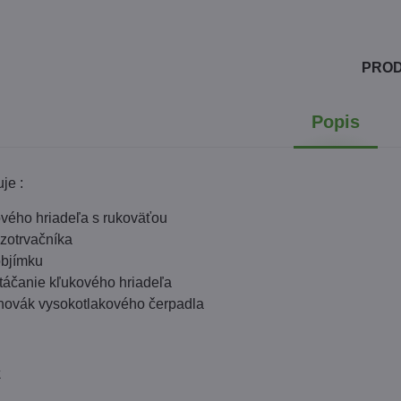
PRO
Popis
je :
vého hriadeľa s rukoväťou
 zotrvačníka
objímku
táčanie kľukového hriadeľa
hovák vysokotlakového čerpadla
k