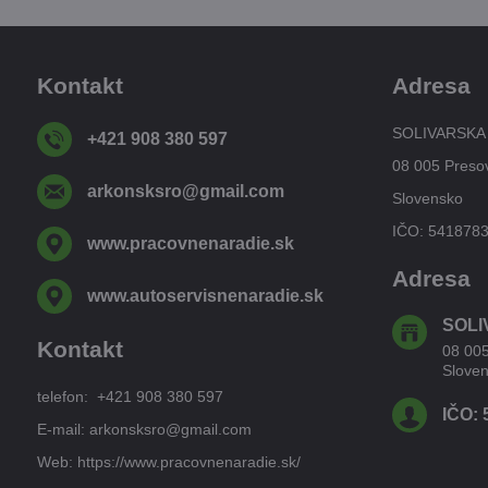
Kontakt
Adresa
SOLIVARSKA
+421 908 380 597
08 005 Preso
arkonsksro​@gmail​.com
Slovensko
IČO: 541878
www​.pracovnenaradie​.sk
Adresa
www​.autoservisnenaradie​.sk
SOLI
Kontakt
08 00
Slove
telefon: +421 908 380 597
IČO: 
E-mail: arkonsksro@gmail.com
Web: https://www.pracovnenaradie.sk/