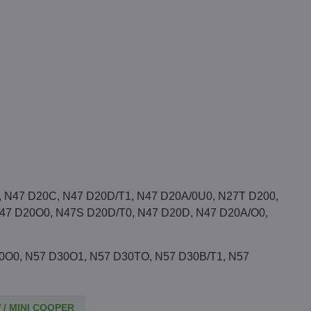
, N47 D20C, N47 D20D/T1, N47 D20A/0U0, N27T D200,
N47 D20O0, N47S D20D/T0, N47 D20D, N47 D20A/O0,
0O0, N57 D30O1, N57 D30TO, N57 D30B/T1, N57
/ MINI COOPER