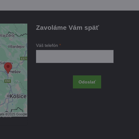
Zavoláme Vám späť
je
Váš telefón
*
ami
 obsah?
Odoslať
úhlas s
kčné
m okne