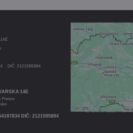
Externý obsah 
 14E
blokovaný Voľb
v
súkromia
Prajete si načítať externý
34 DIČ: 2121585884
Povoliť tentokrát
VARSKA 14E
Povoliť a zapamätať - s
druhom cookie: Fun
5 Presov
nsko
Otvoriť obsah v novo
54187834 DIČ: 2121585884