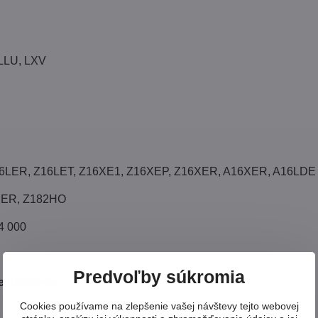
 LLU, LXV
16LER, Z16LET, Z16XE1, Z16XEP, Z16XER, A16XER, A16LDE
XER, Z182HO
4 000
Predvoľby súkromia
 nástrojov:
Cookies používame na zlepšenie vašej návštevy tejto webovej