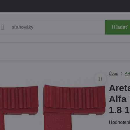
Hľadať
Úvod
AR
Aret
Alfa
1.8 
Hodnoten