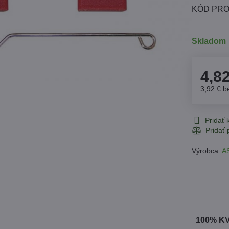
KÓD PRO
Skladom
4,8
3,92 €
b
Pridať
Výrobca:
A
100% K