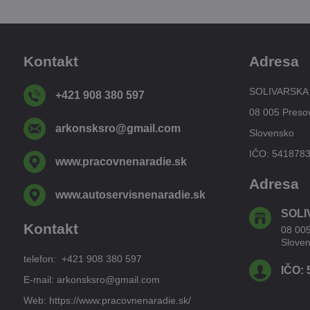
Kontakt
Adresa
SOLIVARSKA
+421 908 380 597
08 005 Preso
arkonsksro​@gmail​.com
Slovensko
IČO: 541878
www​.pracovnenaradie​.sk
Adresa
www​.autoservisnenaradie​.sk
SOLI
Kontakt
08 00
Slove
telefon: +421 908 380 597
IČO: 
E-mail: arkonsksro@gmail.com
Web: https://www.pracovnenaradie.sk/