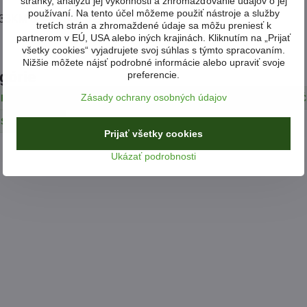
stránky, analýzu jej výkonnosti a zhromažďovanie údajov o jej
používaní. Na tento účel môžeme použiť nástroje a služby
33KM 63402 000 012 100
tretích strán a zhromaždené údaje sa môžu preniesť k
partnerom v EÚ, USA alebo iných krajinách. Kliknutím na „Prijať
všetky cookies“ vyjadrujete svoj súhlas s týmto spracovaním.
Nižšie môžete nájsť podrobné informácie alebo upraviť svoje
egórie
preferencie.
Zásady ochrany osobných údajov
 PRÍPRAVKY
ARETAČNÉ SADY ALFA ROMEO
ARETAČ
 SADY OPEL
Prijať všetky cookies
Ukázať podrobnosti