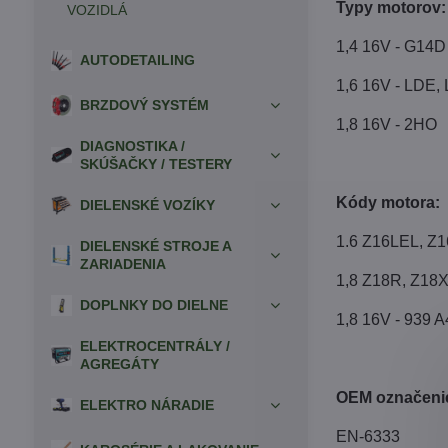
Typy motorov:
VOZIDLÁ
1,4 16V - G14D
AUTODETAILING
1,6 16V - LDE,
BRZDOVÝ SYSTÉM
1,8 16V - 2HO
DIAGNOSTIKA /
SKÚŠAČKY / TESTERY
Kódy motora:
DIELENSKÉ VOZÍKY
1.6 Z16LEL, Z
DIELENSKÉ STROJE A
ZARIADENIA
1,8 Z18R, Z18
DOPLNKY DO DIELNE
1,8 16V - 939 A
ELEKTROCENTRÁLY /
AGREGÁTY
OEM označenie
ELEKTRO NÁRADIE
EN-6333