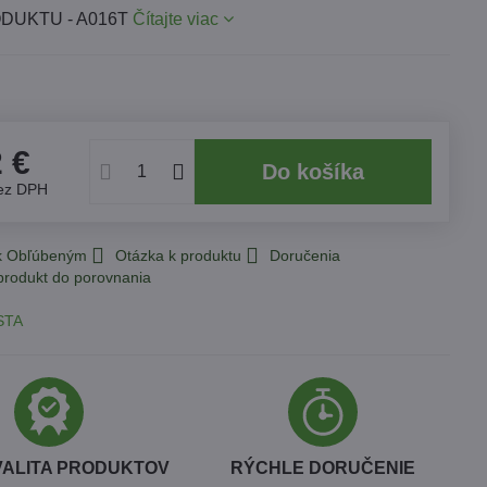
DUKTU - A016T
Čítajte viac
2 €
Do košíka
ez DPH
 k Obľúbeným
Otázka k produktu
Doručenia
STA
VALITA PRODUKTOV
RÝCHLE DORUČENIE