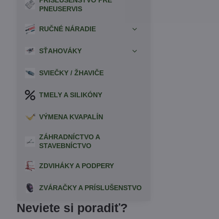
PRÍSLUŠENSTVO PRE
PNEUSERVIS
RUČNÉ NÁRADIE
SŤAHOVÁKY
SVIEČKY / ŽHAVIČE
TMELY A SILIKÓNY
VÝMENA KVAPALÍN
ZÁHRADNÍCTVO A
STAVEBNÍCTVO
ZDVIHÁKY A PODPERY
ZVÁRAČKY A PRÍSLUŠENSTVO
Neviete si poradiť?