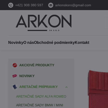
+421 908 380 597
arkonsksro@gmail.com
Novinky
O nás
Obchodné podmienky
Kontakt
AKCIOVÉ PRODUKTY
NOVINKY
ARETAČNÉ PRÍPRAVKY
ARETAČNÉ SADY ALFA ROMEO
ARETAČNÉ SADY BMW / MINI