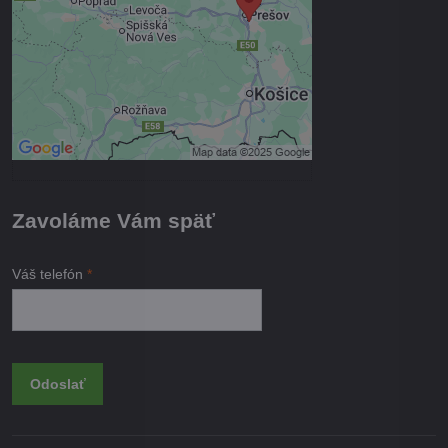
Povoliť tentokrát
Povoliť a zapamätať - súhlas s
druhom cookie: Funkčné
Otvoriť obsah v novom okne
Zavoláme Vám späť
Váš telefón
*
Odoslať