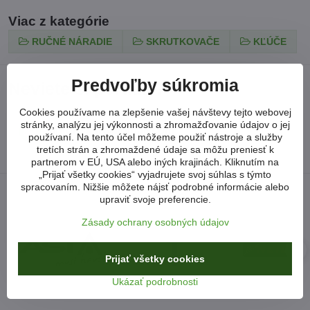
Viac z kategórie
RUČNÉ NÁRADIE
SKRUTKOVAČE
KĽÚČE
Predvoľby súkromia
Neviete si poradiť?
Cookies používame na zlepšenie vašej návštevy tejto webovej
stránky, analýzu jej výkonnosti a zhromažďovanie údajov o jej
arkonsksro​@gmail​.com
používaní. Na tento účel môžeme použiť nástroje a služby
tretích strán a zhromaždené údaje sa môžu preniesť k
partnerom v EÚ, USA alebo iných krajinách. Kliknutím na
„Prijať všetky cookies“ vyjadrujete svoj súhlas s týmto
spracovaním. Nižšie môžete nájsť podrobné informácie alebo
upraviť svoje preferencie.
Zásady ochrany osobných údajov
Prijať všetky cookies
Ukázať podrobnosti