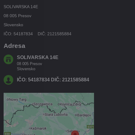
SOLIVARSKA 14E
08 005 Presov
Slovensko
IČO: 54187834 DIČ: 2121585884
Adresa
SOLIVARSKA 14E
08 005 Presov
Slovensko
IČO: 54187834 DIČ: 2121585884
Externý obsah je blokovaný
Voľbami súkromia
Prajete si načítať externý obsah?