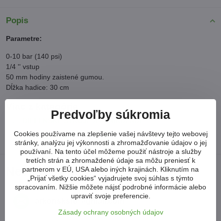
Popis
Parametre:
0-10 bar (140 psi)
1/4 '' vstup
50 mm hodiny zaistené gumou.
Dĺžka hadice: 30 cm
Viac z kategórie
Predvoľby súkromia
DIELENSKÉ STROJE A ZARIADENIA
Cookies používame na zlepšenie vašej návštevy tejto webovej
KOMPRESORY
PIŠTOLE A PRÍSLUŠENSTVO
stránky, analýzu jej výkonnosti a zhromažďovanie údajov o jej
používaní. Na tento účel môžeme použiť nástroje a služby
tretích strán a zhromaždené údaje sa môžu preniesť k
Neviete si poradiť?
partnerom v EÚ, USA alebo iných krajinách. Kliknutím na
„Prijať všetky cookies“ vyjadrujete svoj súhlas s týmto
spracovaním. Nižšie môžete nájsť podrobné informácie alebo
upraviť svoje preferencie.
arkonsksro​@gmail​.com
Zásady ochrany osobných údajov