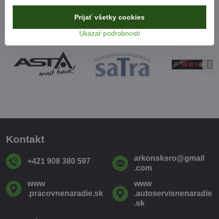
Prijať všetky cookies
Ukázať podrobnosti
Kontakt
arkonsksro​@gmail​
+421 908 380 597
.com
www​
www​
.pracovnenaradie​.sk
.autoservisnenaradie​
.sk