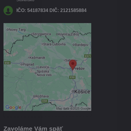
IČO: 54187834 DIČ: 2121585884
Externý obsah je blokovaný
Voľbami súkromia
Prajete si načítať externý obsah?
Povoliť tentokrát
Povoliť a zapamätať - súhlas s
druhom cookie: Funkčné
Otvoriť obsah v novom okne
Zavoláme Vám späť