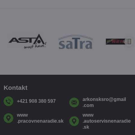
Kontakt
arkonsksro​@gmail​
+421 908 380 597
.com
www​
www​
.pracovnenaradie​.sk
.autoservisnenaradie​
.sk