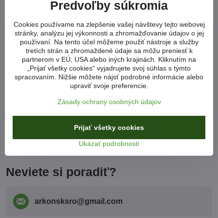
Predvoľby súkromia
piesty z hliníkovej zliatiny
ventily z nehrdzavejúcej ocele
Cookies používame na zlepšenie vašej návštevy tejto webovej
100 litrová nádrž, práškovo lakovaná a chránená proti korózii
stránky, analýzu jej výkonnosti a zhromažďovanie údajov o jej
ventil na vypúšťanie kondenzátu
používaní. Na tento účel môžeme použiť nástroje a služby
tlakový spínač (tlakový spínač) s poistným ventilom
tretích strán a zhromaždené údaje sa môžu preniesť k
reduktor tlaku s manometrom má zásuvku rýchlospojky
partnerom v EÚ, USA alebo iných krajinách. Kliknutím na
„Prijať všetky cookies“ vyjadrujete svoj súhlas s týmto
odolné cestné kolesá
spracovaním. Nižšie môžete nájsť podrobné informácie alebo
kompresorový olej
upraviť svoje preferencie.
vzduchové filtre
Zásady ochrany osobných údajov
Viac z kategórie
DIELENSKÉ STROJE A ZARIADENIA
Prijať všetky cookies
KOMPRESORY
KOMPRESORY
Ukázať podrobnosti
Neviete si poradiť?
arkonsksro​@gmail​.com