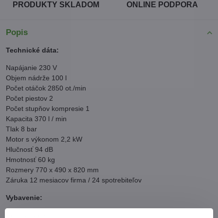
PRODUKTY SKLADOM
ONLINE PODPORA
Popis
Technické dáta:
Napájanie 230 V
Objem nádrže 100 l
Počet otáčok 2850 ot./min
Počet piestov 2
Počet stupňov kompresie 1
Kapacita 370 l / min
Tlak 8 bar
Motor s výkonom 2,2 kW
Hlučnosť 94 dB
Hmotnosť 60 kg
Rozmery 770 x 490 x 820 mm
Záruka 12 mesiacov firma / 24 spotrebiteľov
Vybavenie:
liatinový valec