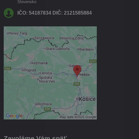
Slovensko
IČO: 54187834 DIČ: 2121585884
Externý obsah je blokovaný
Voľbami súkromia
Prajete si načítať externý obsah?
Povoliť tentokrát
Povoliť a zapamätať - súhlas s
druhom cookie: Funkčné
Otvoriť obsah v novom okne
Zavoláme Vám späť