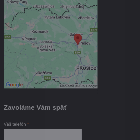
Externý obsah je blokovaný
Voľbami súkromia
Prajete si načítať externý obsah?
Povoliť tentokrát
Povoliť a zapamätať - súhlas s
druhom cookie: Funkčné
Otvoriť obsah v novom okne
Zavoláme Vám späť
Váš telefón
*