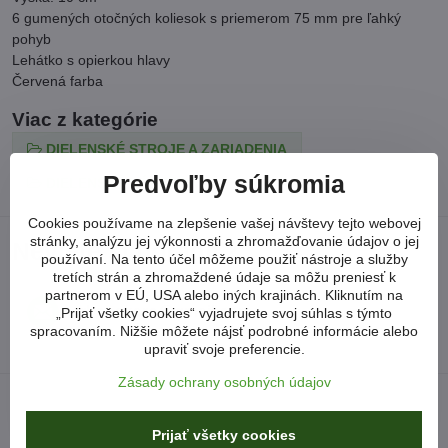
6 gumených otočných koliesok s priemerom 75 mm pre ľahký
pohyb
Lehátko s opierkou hlavy
Červená farba
Viac z kategórie
DIELENSKÉ STROJE A ZARIADENIA
Predvoľby súkromia
DIELENSKÝ NÁBYTOK
Cookies používame na zlepšenie vašej návštevy tejto webovej
stránky, analýzu jej výkonnosti a zhromažďovanie údajov o jej
Neviete si poradiť?
používaní. Na tento účel môžeme použiť nástroje a služby
tretích strán a zhromaždené údaje sa môžu preniesť k
partnerom v EÚ, USA alebo iných krajinách. Kliknutím na
arkonsksro​@gmail​.com
„Prijať všetky cookies“ vyjadrujete svoj súhlas s týmto
spracovaním. Nižšie môžete nájsť podrobné informácie alebo
upraviť svoje preferencie.
Zásady ochrany osobných údajov
Prijať všetky cookies