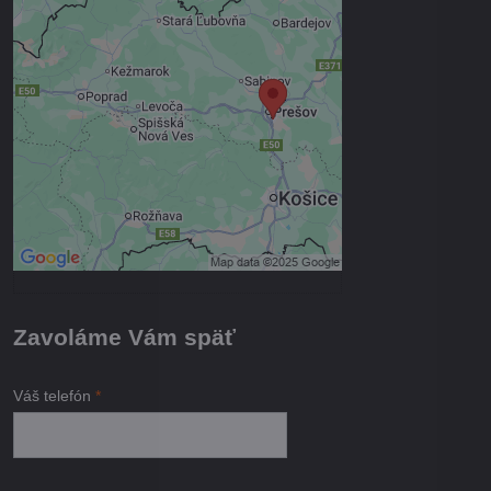
Externý obsah je blokovaný
Voľbami súkromia
Prajete si načítať externý obsah?
Povoliť tentokrát
Povoliť a zapamätať - súhlas s
druhom cookie: Funkčné
Otvoriť obsah v novom okne
Zavoláme Vám späť
Váš telefón
*