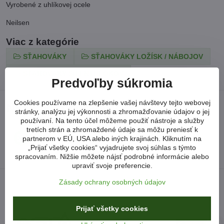
Vyrobené z uhlíkovej ocele
Neilsen
Viac z kategórie
SŤAHOVÁKY
SŤAHOVÁKY LOŽÍSK / NÁBOJOV
SŤAHOVÁKY SILENTBLOKOV
Predvoľby súkromia
Cookies používame na zlepšenie vašej návštevy tejto webovej
Neviete si poradiť?
stránky, analýzu jej výkonnosti a zhromažďovanie údajov o jej
používaní. Na tento účel môžeme použiť nástroje a služby
tretích strán a zhromaždené údaje sa môžu preniesť k
arkonsksro​@gmail​.com
partnerom v EÚ, USA alebo iných krajinách. Kliknutím na
„Prijať všetky cookies“ vyjadrujete svoj súhlas s týmto
spracovaním. Nižšie môžete nájsť podrobné informácie alebo
upraviť svoje preferencie.
Zásady ochrany osobných údajov
Prijať všetky cookies