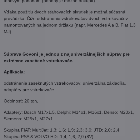
tonovým pohonom (pohony je možné dokúpiť).
Vďaka použitiu dvoch sťahovacích skrutiek je možná súčasná
prevádzka. Čiže odstránenie vstrekovačov dvoch vstrekovačov
namontovaných na jednom držiaku (napr. Mercedes A a B, Fiat 1,3
MJ).
Súprava Govoni je jednou z najuniverzálnejších súprav pre
extrémne zapečené vstrekovače.
Aplikácia:
odstránenie zaseknutých vstrekovačov; univerzálna základňa,
adaptéry pre vstrekovače
Odolnosť: 20 ton,
Adaptéry: Bosch M17x1.5, Delphi: M14x1, M16x1, Denso: M20x1,
Siemens: M25x1, M27x1
Skupina FIAT: MultiJet: 1,3; 1,6; 1,9; 2,3; 3,0; JTD: 2,0; 2,4;
Skupina PSA & VOLVO HDi: 1,4; 1,6; 2,0 (8V)