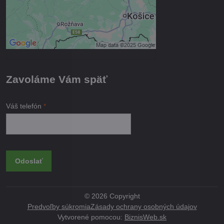
Povoliť a zapamätať - súhlas s
druhom cookie: Funkčné
Otvoriť obsah v novom okne
Zavoláme Vám späť
Váš telefón
*
Odoslať
©
2026
Copyright
Predvoľby súkromia
Zásady ochrany osobných údajov
Vytvorené pomocou:
BiznisWeb.sk