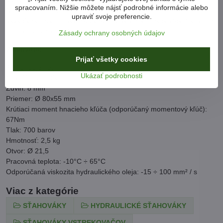
spracovaním. Nižšie môžete nájsť podrobné informácie alebo
Nie je potrebné žiadne hydraulické čerpadlo! odporúčané pre
upraviť svoje preferencie.
akýkoľvek servis s akýmikoľvek súpravami vstrekovačov. Skracuje
to pracovný čas a uľahčuje to.
Zásady ochrany osobných údajov
Parametre:
Prijať všetky cookies
3/8" pripojenie,
Ukázať podrobnosti
Sila: 117'679,8N
Zdvih: 8 mm
Priemer: Ø 80x55 mm
Krútiaci moment hnacieho kľúča (odporúčaný momentový kľúč):
67Nm
Tlak: 700 barov
Hmotnosť: 2,5 kg
Otvor: Ø 21,5
Pracovná teplota: -10°C ÷ 65°C
Odporúčaná viskozita hydraulického oleja: -15 ÷ 100 mm² / s
Viac z kategórie
SŤAHOVÁKY
HYDRAULICKÉ SŤAHOVÁKY
SŤAHOVÁKY VSTREKOVAČOV