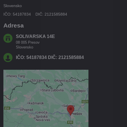
Slovensko
IČO: 54187834 DIČ: 2121585884
Adresa
SOLIVARSKA 14E
08 005 Presov
Slovensko
IČO: 54187834 DIČ: 2121585884
Externý obsah je blokovaný
Voľbami súkromia
Prajete si načítať externý obsah?
Povoliť tentokrát