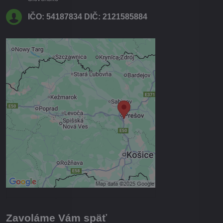
IČO: 54187834 DIČ: 2121585884
Externý obsah je blokovaný
Voľbami súkromia
Prajete si načítať externý obsah?
Povoliť tentokrát
Povoliť a zapamätať - súhlas s
druhom cookie: Funkčné
Otvoriť obsah v novom okne
Zavoláme Vám späť