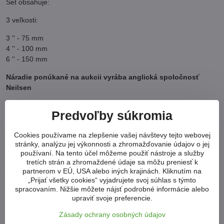
Set obsahuje:
3 veľkosti:
3 '' - 75 mm
4 '' - 100 mm
6 '' - 150 mm
Náradie ponúkané na aukcii vyrába anglická spoločnosť
Neilsen
Viac z kategórie
Predvoľby súkromia
SŤAHOVÁKY
3-RAMENNÉ SŤAHOVÁKY
Cookies používame na zlepšenie vašej návštevy tejto webovej
SŤAHOVÁKY LOŽÍSK / NÁBOJOV
stránky, analýzu jej výkonnosti a zhromažďovanie údajov o jej
používaní. Na tento účel môžeme použiť nástroje a služby
tretích strán a zhromaždené údaje sa môžu preniesť k
Neviete si poradiť?
partnerom v EÚ, USA alebo iných krajinách. Kliknutím na
„Prijať všetky cookies“ vyjadrujete svoj súhlas s týmto
spracovaním. Nižšie môžete nájsť podrobné informácie alebo
upraviť svoje preferencie.
arkonsksro​@gmail​.com
Zásady ochrany osobných údajov