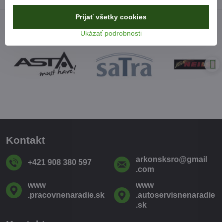
Prijať všetky cookies
Ukázať podrobnosti
Kontakt
arkonsksro​@gmail​
+421 908 380 597
.com
www​
www​
.pracovnenaradie​.sk
.autoservisnenaradie​
.sk