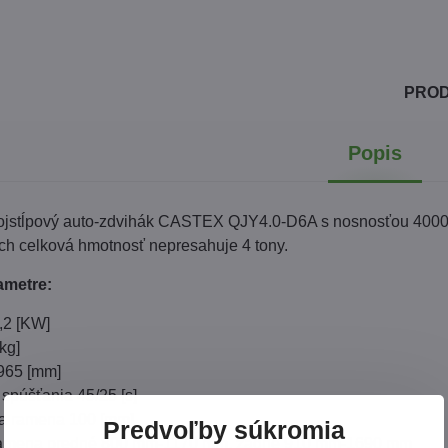
PRO
Popis
ojstĺpový auto-zdvihák CASTEX QJY4.0-D6A s nosnosťou 4000 
ých celková hmotnosť nepresahuje 4 tony.
ametre:
,2 [KW]
kg]
965 [mm]
 spúšťania 45/25 [s]
a ramena 100 [mm]
Predvoľby súkromia
ramena predné 800 mm-1170 mm, zadné 910 mm-1690 mm