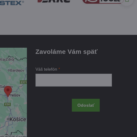
Zavoláme Vám späť
je
Váš telefón
*
ami
 obsah?
Odoslať
úhlas s
kčné