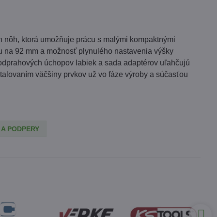
h nôh, ktorá umožňuje prácu s malými kompaktnými
 na 92 ​​mm a možnosť plynulého nastavenia výšky
odprahových úchopov labiek a sada adaptérov uľahčujú
alovaním väčšiny prvkov už vo fáze výroby a súčasťou
 A PODPERY