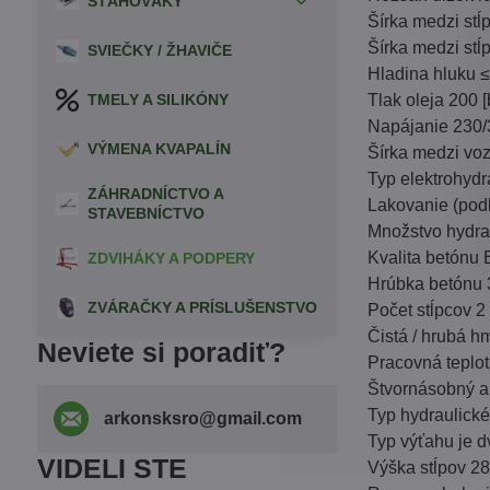
SŤAHOVÁKY
Šírka medzi stĺ
Šírka medzi stĺ
SVIEČKY / ŽHAVIČE
Hladina hluku ≤
TMELY A SILIKÓNY
Tlak oleja 200 [
Napájanie 230/
VÝMENA KVAPALÍN
Šírka medzi vo
Typ elektrohyd
ZÁHRADNÍCTVO A
Lakovanie (pod
STAVEBNÍCTVO
Množstvo hydrau
Kvalita betónu
ZDVIHÁKY A PODPERY
Hrúbka betónu 
ZVÁRAČKY A PRÍSLUŠENSTVO
Počet stĺpcov 2
Čistá / hrubá h
Neviete si poradiť?
Pracovná teplota
Štvornásobný a
Typ hydraulické
arkonsksro​@gmail​.com
Typ výťahu je d
VIDELI STE
Výška stĺpov 2