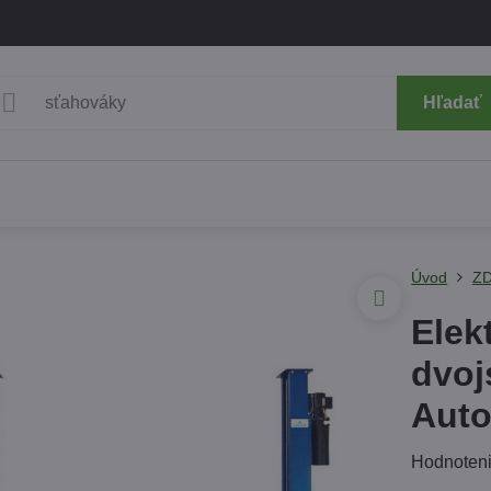
Hľadať
Úvod
Z
Elek
dvoj
Aut
Hodnoten