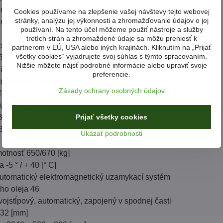
pmi (vnútorná) 2832 [mm]
Cookies používame na zlepšenie vašej návštevy tejto webovej
stránky, analýzu jej výkonnosti a zhromažďovanie údajov o jej
pmi (vonkajšia) 3442 [mm]
používaní. Na tento účel môžeme použiť nástroje a služby
 70 [dB]
tretích strán a zhromaždené údaje sa môžu preniesť k
bar]
partnerom v EÚ, USA alebo iných krajinách. Kliknutím na „Prijať
všetky cookies“ vyjadrujete svoj súhlas s týmto spracovaním.
380 [V]
Nižšie môžete nájsť podrobné informácie alebo upraviť svoje
zíkmi 2610 [mm]
preferencie.
raulického pohonu
Zásady ochrany osobných údajov
ľa RAL) 5002, 1018
lického oleja 10 [L]
Prijať všetky cookies
 B25
300 [mm]
Ukázať podrobnosti
motnosť 650/670 [kg]
 -5 ° / + 40 [° C]
utomatický elektromagnetický uzamykací systém
ho oleja 46
vojstĺpový, automatický, zapojený v spodnej časti
832 [mm]