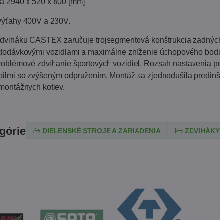
a 2940 x 520 x 800 [mm]
 výťahy 400V a 230V.
zdviháku CASTEX zaručuje trojsegmentová konštrukcia zadnýc
 dodávkovými vozidlami a maximálne zníženie úchopového bodu
oblémové zdvíhanie športových vozidiel. Rozsah nastavenia p
bilmi so zvýšeným odpružením. Montáž sa zjednodušila predinšt
montážnych kotiev.
egórie
DIELENSKÉ STROJE A ZARIADENIA
ZDVIHÁKY