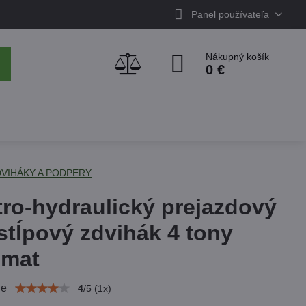
Panel používateľa
Nákupný košík
0 €
DVIHÁKY A PODPERY
tro-hydraulický prejazdový
stĺpový zdvihák 4 tony
omat
ie
4
/
5
(
1
x)