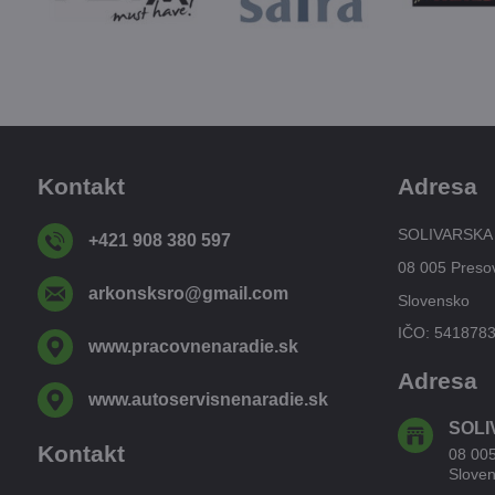
Kontakt
Adresa
SOLIVARSKA
+421 908 380 597
08 005 Preso
arkonsksro​@gmail​.com
Slovensko
IČO: 541878
www​.pracovnenaradie​.sk
Adresa
www​.autoservisnenaradie​.sk
SOLI
Kontakt
08 00
Slove