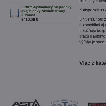
Rozmery baleni
Elektro-hydraulický prejazdový
K dispozícii sú
dvojstĺpový zdvihák 4 tony
Automat
Univerzálnosť 
3410,69 €
automobilmi aj
umožňujú bezpr
prácu s automo
výťahu je sada 
Viac z kat