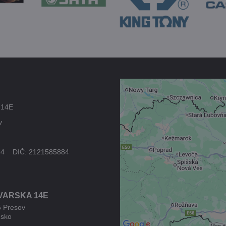
Externý obsah 
 14E
blokovaný Voľb
v
súkromia
Prajete si načítať externý
34 DIČ: 2121585884
Povoliť tentokrát
VARSKA 14E
Povoliť a zapamätať - s
druhom cookie: Fun
5 Presov
nsko