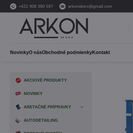
+421 908 380 597
arkonsksro@gmail.com
Novinky
O nás
Obchodné podmienky
Kontakt
AKCIOVÉ PRODUKTY
NOVINKY
ARETAČNÉ PRÍPRAVKY
AUTODETAILING