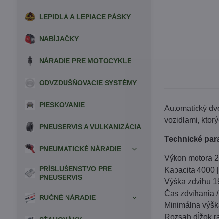
LEPIDLÁ A LEPIACE PÁSKY
NABÍJAČKY
NÁRADIE PRE MOTOCYKLE
ODVZDUŠŇOVACIE SYSTÉMY
PIESKOVANIE
Automatický dv
vozidlami, ktor
PNEUSERVIS A VULKANIZÁCIA
Technické par
PNEUMATICKÉ NÁRADIE
Výkon motora 2
PRÍSLUŠENSTVO PRE
Kapacita 4000 [
PNEUSERVIS
Výška zdvihu 1
Čas zdvíhania /
RUČNÉ NÁRADIE
Minimálna výšk
Rozsah dĺžok 